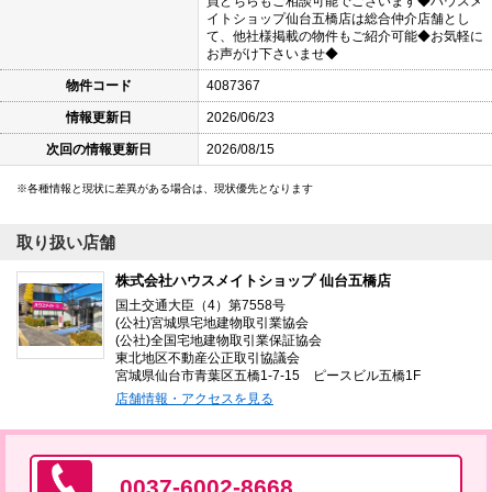
買どちらもご相談可能でございます◆ハウスメ
イトショップ仙台五橋店は総合仲介店舗とし
て、他社様掲載の物件もご紹介可能◆お気軽に
お声がけ下さいませ◆
物件コード
4087367
情報更新日
2026/06/23
次回の情報更新日
2026/08/15
各種情報と現状に差異がある場合は、現状優先となります
取り扱い店舗
株式会社ハウスメイトショップ 仙台五橋店
国土交通大臣（4）第7558号
(公社)宮城県宅地建物取引業協会
(公社)全国宅地建物取引業保証協会
東北地区不動産公正取引協議会
宮城県仙台市青葉区五橋1-7-15 ピースビル五橋1F
店舗情報・アクセスを見る
0037-6002-8668