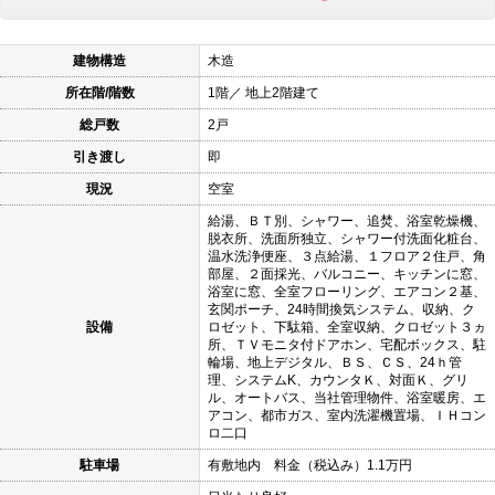
建物構造
木造
所在階/階数
1階／ 地上2階建て
総戸数
2戸
引き渡し
即
現況
空室
給湯、ＢＴ別、シャワー、追焚、浴室乾燥機、
脱衣所、洗面所独立、シャワー付洗面化粧台、
温水洗浄便座、３点給湯、１フロア２住戸、角
部屋、２面採光、バルコニー、キッチンに窓、
浴室に窓、全室フローリング、エアコン２基、
玄関ポーチ、24時間換気システム、収納、ク
設備
ロゼット、下駄箱、全室収納、クロゼット３ヵ
所、ＴＶモニタ付ドアホン、宅配ボックス、駐
輪場、地上デジタル、ＢＳ、ＣＳ、24ｈ管
理、システムK、カウンタＫ、対面Ｋ、グリ
ル、オートバス、当社管理物件、浴室暖房、エ
アコン、都市ガス、室内洗濯機置場、ＩＨコン
ロ二口
駐車場
有敷地内 料金（税込み）1.1万円