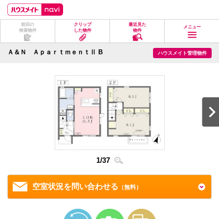
ペ
ペ
こ
こ
こ
ー
ー
こ
こ
こ
ジ
ジ
か
か
か
前回の
クリップ
最近見た
の
内
ら
ら
ら
メニュー
検索物件
した物件
物件
先
を
ヘ
本
フ
頭
移
ッ
文
ッ
に
動
ダ
に
タ
Ａ＆Ｎ ＡｐａｒｔｍｅｎｔⅡ B
ハウスメイト管理物件
な
す
情
な
情
り
る
報
り
報
ま
た
に
ま
に
す。
め
な
す。
な
の
り
り
リ
ま
ま
ン
す。
す。
ク
で
す。
ヘ
ッ
ダ
1
/
37
2
/
3
情
報
に
移
空室状況を問い合わせる
（無料）
動
し
ま
す