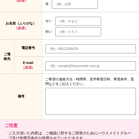
（必須）
名
せい
お名前（ふりがな）
（必須）
めい
電話番号
ご連
絡先
E-mail
（必須）
ご希望の連絡方法・時間帯、見学希望日時、希望条件、質
問などをご記入ください。
備考
ご注意
ご入力頂いた内容は、ご相談に対するご回答のためにハウスメイトグルー
プ及び加盟店各社が使用させていただきます。