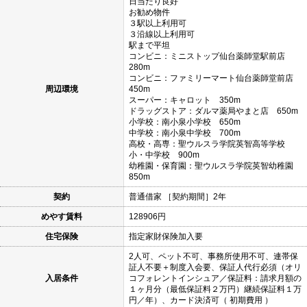
日当たり良好
お勧め物件
３駅以上利用可
３沿線以上利用可
駅まで平坦
コンビニ：ミニストップ仙台薬師堂駅前店
280m
コンビニ：ファミリーマート仙台薬師堂前店
周辺環境
450m
スーパー：キャロット 350m
ドラッグストア：ダルマ薬局やまと店 650m
小学校：南小泉小学校 650m
中学校：南小泉中学校 700m
高校・高専：聖ウルスラ学院英智高等学校
小・中学校 900m
幼稚園・保育園：聖ウルスラ学院英智幼稚園
850m
契約
普通借家 ［契約期間］2年
めやす賃料
128906円
住宅保険
指定家財保険加入要
2人可、ペット不可、事務所使用不可、連帯保
証人不要＋制度入会要、保証人代行必須（オリ
入居条件
コフォレントインシュア／保証料：請求月額の
１ヶ月分（最低保証料２万円）継続保証料１万
円／年）、カード決済可（ 初期費用 ）