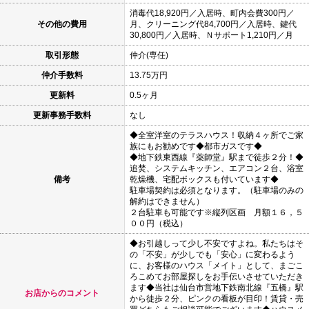
消毒代18,920円／入居時、町内会費300円／
その他の費用
月、クリーニング代84,700円／入居時、鍵代
30,800円／入居時、Ｎサポート1,210円／月
取引形態
仲介(専任)
仲介手数料
13.75万円
更新料
0.5ヶ月
更新事務手数料
なし
◆全室洋室のテラスハウス！収納４ヶ所でご家
族にもお勧めです◆都市ガスです◆
◆地下鉄東西線『薬師堂』駅まで徒歩２分！◆
追焚、システムキッチン、エアコン２台、浴室
備考
乾燥機、宅配ボックスも付いています◆
駐車場契約は必須となります。（駐車場のみの
解約はできません）
２台駐車も可能です※縦列区画 月額１６，５
００円（税込）
◆お引越しって少し不安ですよね。私たちはそ
の「不安」が少しでも「安心」に変わるよう
に、お客様のハウス「メイト」として、まごこ
ろこめてお部屋探しをお手伝いさせていただき
ます◆当社は仙台市営地下鉄南北線『五橋』駅
お店からのコメント
から徒歩２分、ピンクの看板が目印！賃貸・売