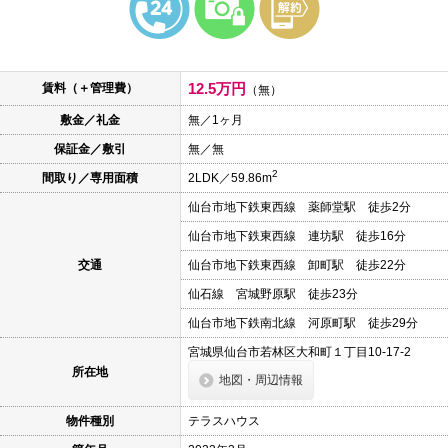
本
文
に
移
動
12.5万円
賃料（＋管理費）
し
（無）
ま
敷金／礼金
無／1ヶ月
す
フ
保証金／敷引
無／無
ッ
タ
2
間取り／専用面積
2LDK／59.86m
情
報
仙台市地下鉄東西線 薬師堂駅 徒歩2分
に
移
仙台市地下鉄東西線 連坊駅 徒歩16分
動
し
交通
仙台市地下鉄東西線 卸町駅 徒歩22分
ま
仙石線 宮城野原駅 徒歩23分
す
仙台市地下鉄南北線 河原町駅 徒歩29分
宮城県仙台市若林区大和町１丁目10-17-2
所在地
地図・周辺情報
物件種別
テラスハウス