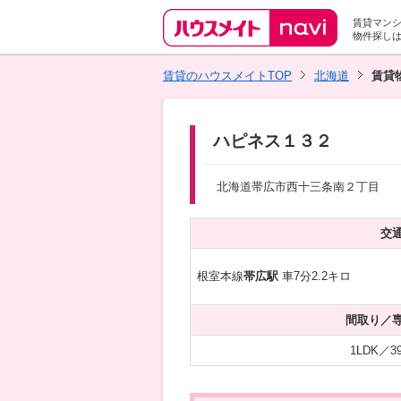
賃貸マン
物件探し
賃貸のハウスメイトTOP
北海道
賃貸
ハピネス１３２
北海道帯広市西十三条南２丁目
交
根室本線
帯広駅
車7分2.2キロ
間取り／
1LDK／39