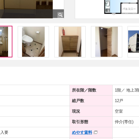
所在階／階数
1階／ 地上3
総戸数
12戸
現況
空室
取引形態
仲介(専任)
加入要
めやす賃料