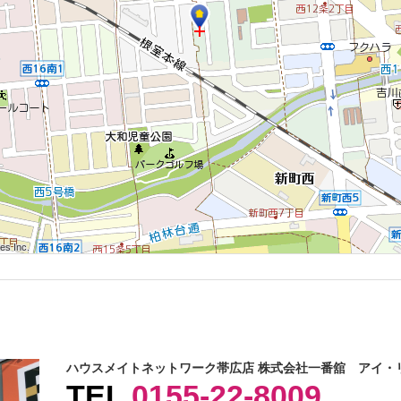
 Inc.
 Inc.
s Inc.
 Inc.
 Inc.
s Inc.
 Inc.
 Inc.
s Inc.
ハウスメイトネットワーク帯広店 株式会社一番舘 アイ・
TEL
0155-22-8009