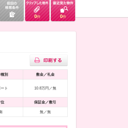
0
0
件
件
件種別
敷金／礼金
パート
10.8万円／無
方位
保証金／敷引
南
無／無