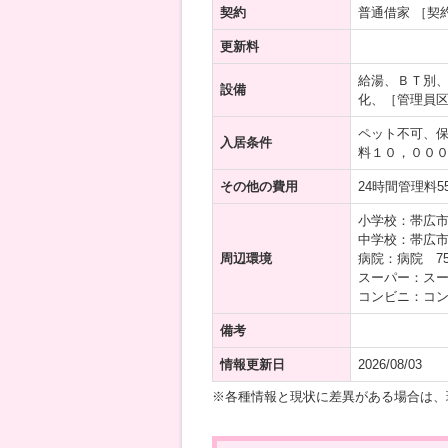
契約
普通借家 ［契
更新料
給湯、ＢＴ別
設備
化、［管理員
ペット不可、
入居条件
料１０，００
その他の費用
24時間管理料5
小学校：帯広市
中学校：帯広市
周辺環境
病院：病院 75
スーパー：スー
コンビニ：コン
備考
情報更新日
2026/08/03
※各種情報と現状に差異がある場合は、