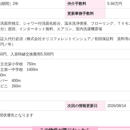
約期間］2年
仲介手数料
5.94万円
更新事務手数料
、洗面所独立、シャワー付洗面化粧台、温水洗浄便座、フローリング、ＴＶモ
区分］巡回、インターネット無料、エアコン、室内洗濯機置場
保証人代行必須（株式会社オリコフォレントインシュア／初回保証料 賃料等
０円／年）
50円、入居時鍵交換費用5,500円
立北栄小学校 750m
立第一中学校 1400m
0m
パー 400m
ビニ 260m
次回の情報更新日
2026/08/14
現状優先となります