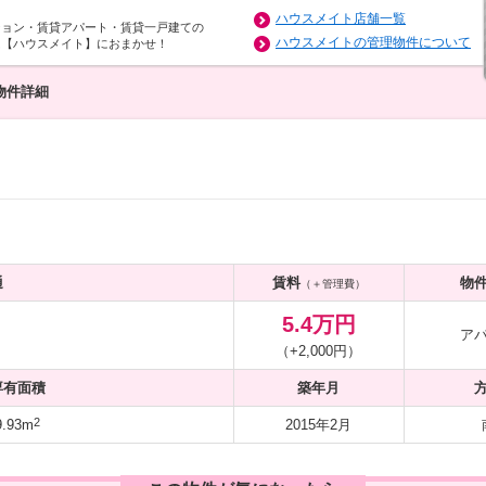
ハウスメイト店舗一覧
ション・賃貸アパート・賃貸一戸建ての
ハウスメイトの管理物件について
は【ハウスメイト】におまかせ！
物件詳細
通
賃料
物
（＋管理費）
5.4万円
ア
（+2,000円）
専有面積
築年月
2
.93m
2015年2月