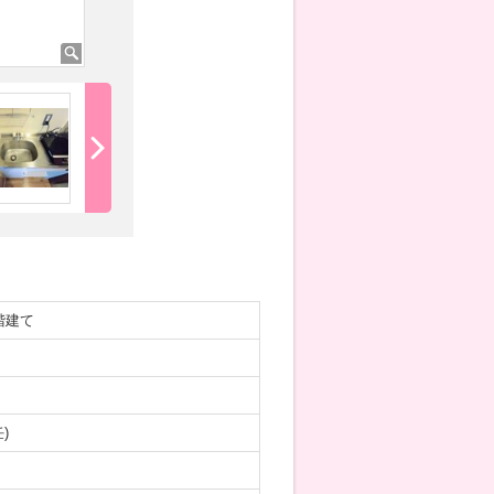
洋室
階建て
)