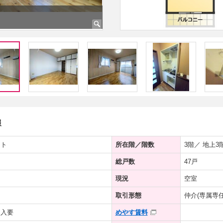
洋室
報
ート
所在階／階数
3階／ 地上3
総戸数
47戸
現況
空室
取引形態
仲介(専属専任
加入要
めやす賃料