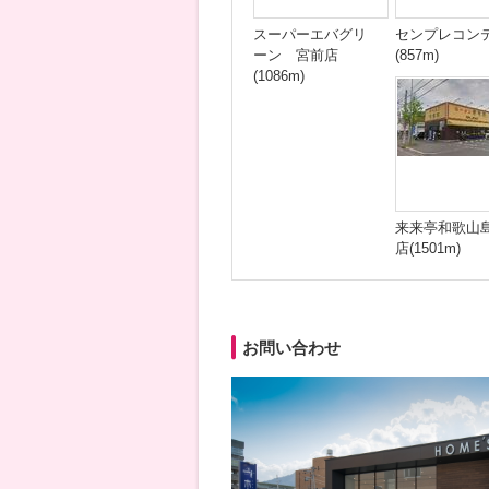
スーパーエバグリ
センプレコン
ーン 宮前店
(857m)
(1086m)
来来亭和歌山
店(1501m)
お問い合わせ