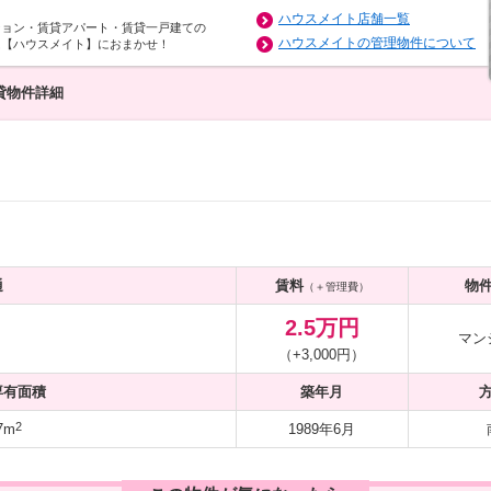
ハウスメイト店舗一覧
ション・賃貸アパート・賃貸一戸建ての
ハウスメイトの管理物件について
は【ハウスメイト】におまかせ！
貸物件詳細
通
賃料
物
（＋管理費）
2.5万円
マン
（+3,000円）
専有面積
築年月
2
7m
1989年6月