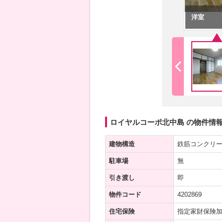
洋室
ロイヤルコーポ北中島 の物件情
建物構造
鉄筋コンクリ
駐車場
無
引き渡し
即
物件コード
4202869
住宅保険
指定家財保険