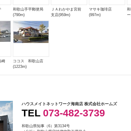
テ
和歌山手平郵便局
ＪＡわかやま宮前
マサキ珈琲店
和
(790m)
支店(959m)
(997m)
ー
島崎
ココス 和歌山店
(1223m)
ハウスメイトネットワーク海南店 株式会社ホームズ
TEL
073-482-3739
和歌山県知事（6）第3134号