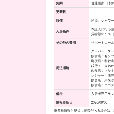
契約
普通借家 ［契
更新料
設備
給湯、シャワ
保証人代行必
入居条件
賃総額の１％
その他の費用
サポートコール24
スーパー：スー
飲食店：センプ
郵便局：和歌山
銀行：ＪＡわか
周辺環境
飲食店：マサキ
レジャー・観光
飲食店：来来亭
飲食店：ココス
備考
入居者専用ラ
情報更新日
2026/08/06
※各種情報と現状に差異がある場合は、