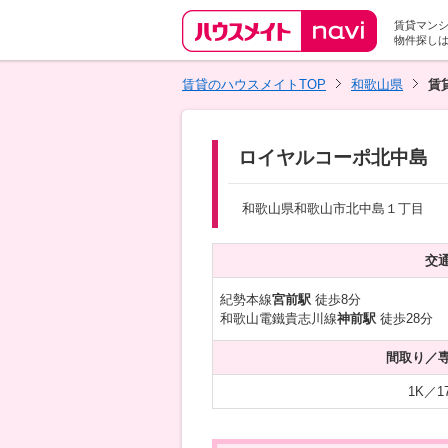
賃貸マン
物件探し
賃貸のハウスメイトTOP
和歌山県
賃
ロイヤルコーポ北中島
和歌山県和歌山市北中島１丁目
交
紀勢本線
宮前駅
徒歩8分
和歌山電鐵貴志川線
神前駅
徒歩28分
間取り／
1K／1