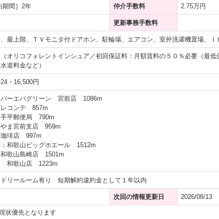
約期間］2年
仲介手数料
2.75万円
更新事務手数料
ー、最上階、ＴＶモニタ付ドアホン、駐輪場、エアコン、室外洗濯機置場、Ｉ
須（オリコフォレントインシュア／初回保証料：月額賃料の５０％必要（最低
（水道料金など）
・16,500円
パーエバグリーン 宮前店 1086m
レコンテ 857m
手平郵便局 790m
やま宮前支店 959m
珈琲店 997m
：和歌山ビッグホエール 1512m
和歌山島崎店 1501m
 和歌山店 1223m
ンドリールーム有り 短期解約違約金として１年以内
次回の情報更新日
2026/08/13
現状優先となります