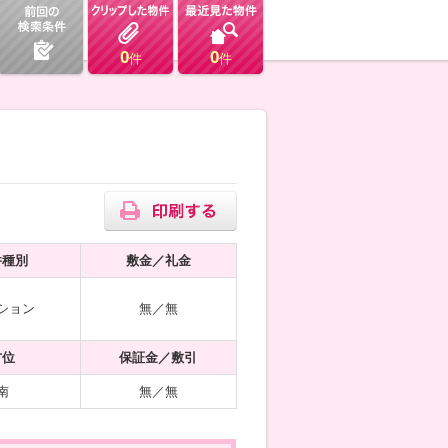
0
0
件
件
件種別
敷金／礼金
ション
無／無
方位
保証金／敷引
南
無／無