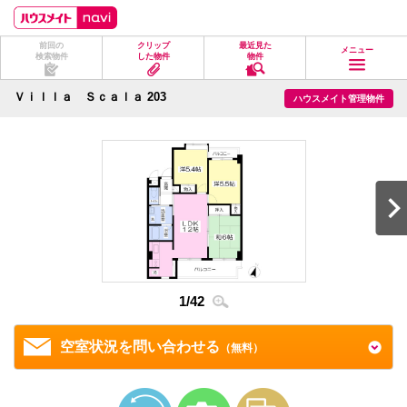
ペ
ペ
こ
こ
こ
ー
ー
こ
こ
こ
ジ
ジ
か
か
か
前回の
クリップ
最近見た
の
内
ら
ら
ら
メニュー
検索物件
した物件
物件
先
を
ヘ
本
フ
頭
移
ッ
文
ッ
に
動
ダ
に
タ
Ｖｉｌｌａ Ｓｃａｌａ 203
ハウスメイト管理物件
な
す
情
な
情
り
る
報
り
報
ま
た
に
ま
に
す。
め
な
す。
な
の
り
り
リ
ま
ま
ン
す。
す。
ク
で
す。
ヘ
ッ
ダ
2
/
4
情
1
/
42
報
に
移
空室状況を問い合わせる
（無料）
動
し
ま
す