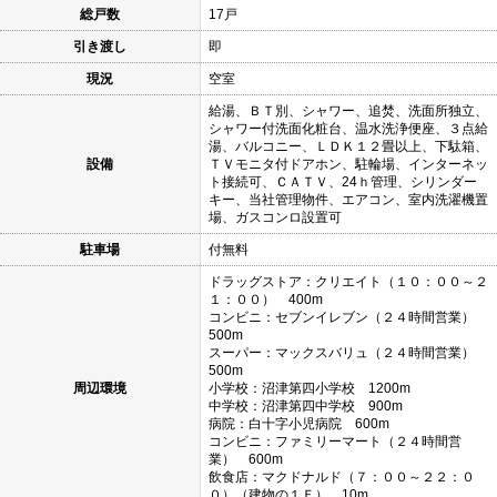
総戸数
17戸
引き渡し
即
現況
空室
給湯、ＢＴ別、シャワー、追焚、洗面所独立、
シャワー付洗面化粧台、温水洗浄便座、３点給
湯、バルコニー、ＬＤＫ１２畳以上、下駄箱、
設備
ＴＶモニタ付ドアホン、駐輪場、インターネッ
ト接続可、ＣＡＴＶ、24ｈ管理、シリンダー
キー、当社管理物件、エアコン、室内洗濯機置
場、ガスコンロ設置可
駐車場
付無料
ドラッグストア：クリエイト（１０：００～２
１：００） 400m
コンビニ：セブンイレブン（２４時間営業）
500m
スーパー：マックスバリュ（２４時間営業）
500m
周辺環境
小学校：沼津第四小学校 1200m
中学校：沼津第四中学校 900m
病院：白十字小児病院 600m
コンビニ：ファミリーマート（２４時間営
業） 600m
飲食店：マクドナルド（７：００～２２：０
０）（建物の１Ｆ） 10m