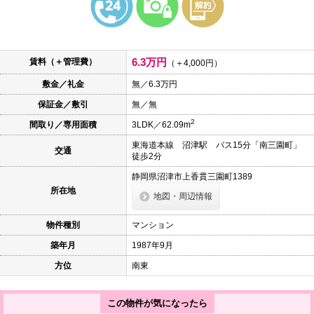
本
文
に
移
動
6.3万円
賃料（＋管理費）
し
（＋4,000円）
ま
敷金／礼金
無／6.3万円
す
フ
保証金／敷引
無／無
ッ
タ
2
間取り／専用面積
3LDK／62.09m
情
報
東海道本線 沼津駅 バス15分「南三園町」
交通
に
徒歩2分
移
動
静岡県沼津市上香貫三園町1389
し
所在地
地図・周辺情報
ま
す
物件種別
マンション
築年月
1987年9月
方位
南東
この物件が気になったら