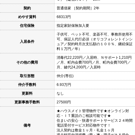
契約
普通借家 ［契約期間］2年
めやす賃料
68313円
住宅保険
指定家財保険加入要
子供可、ペット不可、楽器不可、事務所使用不
可、保証人代行必須（オリコフォレントインシ
入居条件
ュア／契約時月次支払額の１００％、継続保証
料１万円／年）
消毒代22,220円／入居時、Ｎサポート1,210円
その他の費用
／月、町内会費700円／月、町内会費700円／
月、鍵代24,200円／入居時
取引形態
仲介(専任)
仲介手数料
6.93万円
更新料
なし
更新事務手数料
27500円
★ハウスメイト管理物件です★オンライン対
応・ＩＴ重説のご相談可能です★
住まいの安心・快適サポートサービス２４時間
備考
電話受付サービス対応物件です！
法人契約は敷金１ヶ月・礼金１ヶ月
退去時室内清掃費（畳・襖・障子がある場合、