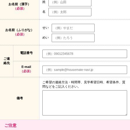
姓
お名前（漢字）
（必須）
名
せい
お名前（ふりがな）
（必須）
めい
電話番号
ご連
絡先
E-mail
（必須）
ご希望の連絡方法・時間帯、見学希望日時、希望条件、質
問などをご記入ください。
備考
ご注意