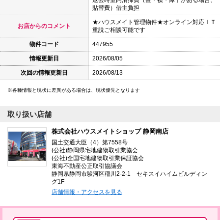
貼替費）借主負担
★ハウスメイト管理物件★オンライン対応ＩＴ
お店からのコメント
重説ご相談可能です
物件コード
447955
情報更新日
2026/08/05
次回の情報更新日
2026/08/13
各種情報と現状に差異がある場合は、現状優先となります
取り扱い店舗
株式会社ハウスメイトショップ 静岡南店
国土交通大臣（4）第7558号
(公社)静岡県宅地建物取引業協会
(公社)全国宅地建物取引業保証協会
東海不動産公正取引協議会
静岡県静岡市駿河区稲川2-2-1 セキスイハイムビルディン
グ1F
店舗情報・アクセスを見る