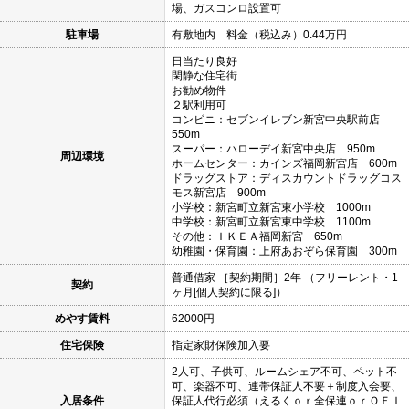
場、ガスコンロ設置可
駐車場
有敷地内 料金（税込み）0.44万円
日当たり良好
閑静な住宅街
お勧め物件
２駅利用可
コンビニ：セブンイレブン新宮中央駅前店
550m
スーパー：ハローデイ新宮中央店 950m
周辺環境
ホームセンター：カインズ福岡新宮店 600m
ドラッグストア：ディスカウントドラッグコス
モス新宮店 900m
小学校：新宮町立新宮東小学校 1000m
中学校：新宮町立新宮東中学校 1100m
その他：ＩＫＥＡ福岡新宮 650m
幼稚園・保育園：上府あおぞら保育園 300m
普通借家 ［契約期間］2年 （フリーレント・1
契約
ヶ月[個人契約に限る]）
めやす賃料
62000円
住宅保険
指定家財保険加入要
2人可、子供可、ルームシェア不可、ペット不
可、楽器不可、連帯保証人不要＋制度入会要、
入居条件
保証人代行必須（えるくｏｒ全保連ｏｒＯＦＩ