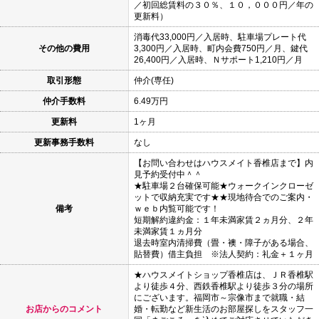
／初回総賃料の３０％、１０，０００円／年の
更新料）
消毒代33,000円／入居時、駐車場プレート代
その他の費用
3,300円／入居時、町内会費750円／月、鍵代
26,400円／入居時、Ｎサポート1,210円／月
取引形態
仲介(専任)
仲介手数料
6.49万円
更新料
1ヶ月
更新事務手数料
なし
【お問い合わせはハウスメイト香椎店まで】内
見予約受付中＾＾
★駐車場２台確保可能★ウォークインクローゼ
ットで収納充実です★★現地待合でのご案内・
備考
ｗｅｂ内覧可能です！
短期解約違約金：１年未満家賃２ヵ月分、２年
未満家賃１ヵ月分
退去時室内清掃費（畳・襖・障子がある場合、
貼替費）借主負担 ※法人契約：礼金＋１ヶ月
★ハウスメイトショップ香椎店は、ＪＲ香椎駅
より徒歩４分、西鉄香椎駅より徒歩３分の場所
にございます。福岡市～宗像市まで就職・結
お店からのコメント
婚・転勤など新生活のお部屋探しをスタッフ一