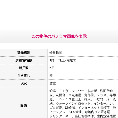
この物件のパノラマ画像を表示
建物構造
軽量鉄骨
所在階/階数
1階／ 地上2階建て
総戸数
6戸
引き渡し
即
現況
空室
給湯、ＢＴ別、シャワー、脱衣所、洗面所独
立、洗面台、３点給湯、角部屋、テラス、専用
庭、ＬＤＫ１２畳以上、押入、下駄箱、床下収
納、ウォークインクロゼット、インターホン、
設備
ゴミ置場、駐輪場、インターネット接続可、地
上デジタル、24ｈ管理、敷地内ゴミ置き場、
シリンダーキー、当社管理物件、室内洗濯機置