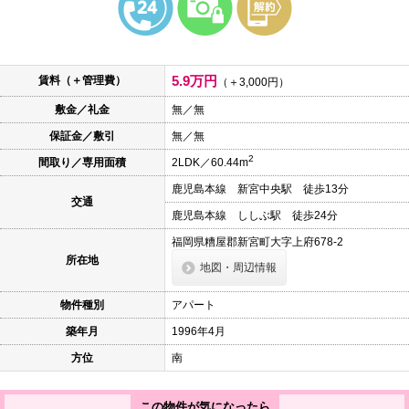
本
文
に
移
動
5.9万円
賃料（＋管理費）
し
（＋3,000円）
ま
敷金／礼金
無／無
す
フ
保証金／敷引
無／無
ッ
タ
2
間取り／専用面積
2LDK／60.44m
情
報
鹿児島本線 新宮中央駅 徒歩13分
に
交通
移
鹿児島本線 ししぶ駅 徒歩24分
動
し
福岡県糟屋郡新宮町大字上府678-2
ま
所在地
地図・周辺情報
す
物件種別
アパート
築年月
1996年4月
方位
南
この物件が気になったら