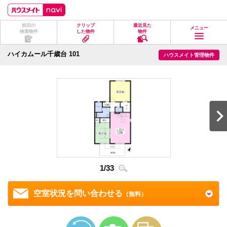
ペ
ペ
こ
こ
こ
ー
ー
こ
こ
こ
ジ
ジ
か
か
か
前回の
クリップ
最近見た
の
内
ら
ら
ら
メニュー
検索物件
した物件
物件
先
を
ヘ
本
フ
頭
移
ッ
文
ッ
に
動
ダ
に
タ
ハイカムール千歳台 101
ハウスメイト管理物件
な
す
情
な
情
り
る
報
り
報
ま
た
に
ま
に
す。
め
な
す。
な
の
り
り
リ
ま
ま
ン
す。
す。
ク
で
す。
ヘ
ッ
ダ
2
/
3
情
1
/
33
報
に
移
空室状況を問い合わせる
（無料）
動
し
ま
す