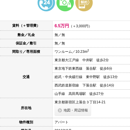
本
文
に
移
動
6.5万円
賃料（＋管理費）
し
（＋3,000円）
ま
敷金／礼金
無／無
す
フ
保証金／敷引
無／無
ッ
タ
2
間取り／専用面積
ワンルーム／10.23m
情
報
東京都大江戸線 中井駅 徒歩2分
に
移
東京地下鉄東西線 落合駅 徒歩6分
動
し
交通
総武・中央緩行線 東中野駅 徒歩13分
ま
西武鉄道新宿線 下落合駅 徒歩14分
す
山手線 高田馬場駅 徒歩27分
東京都新宿区上落合３丁目14-21
所在地
地図・周辺情報
物件種別
アパート