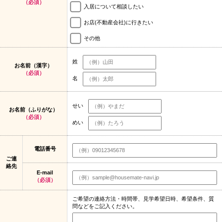
（必須）
入居について相談したい
お店(不動産会社)に行きたい
その他
姓
お名前（漢字）
（必須）
名
せい
お名前（ふりがな）
（必須）
めい
電話番号
ご連
絡先
E-mail
（必須）
ご希望の連絡方法・時間帯、見学希望日時、希望条件、質
問などをご記入ください。