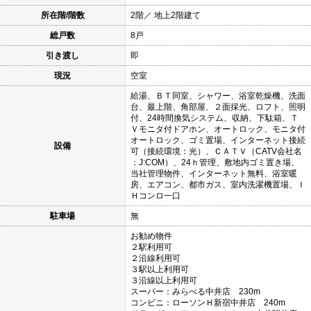
所在階/階数
2階／ 地上2階建て
総戸数
8戸
引き渡し
即
現況
空室
給湯、ＢＴ同室、シャワー、浴室乾燥機、洗面
台、最上階、角部屋、２面採光、ロフト、照明
付、24時間換気システム、収納、下駄箱、Ｔ
Ｖモニタ付ドアホン、オートロック、モニタ付
オートロック、ゴミ置場、インターネット接続
設備
可（接続環境：光）、ＣＡＴＶ（CATV会社名
：J:COM）、24ｈ管理、敷地内ゴミ置き場、
当社管理物件、インターネット無料、浴室暖
房、エアコン、都市ガス、室内洗濯機置場、Ｉ
Ｈコンロ一口
駐車場
無
お勧め物件
２駅利用可
２沿線利用可
３駅以上利用可
３沿線以上利用可
スーパー：みらべる中井店 230m
コンビニ：ローソンＨ新宿中井店 240m