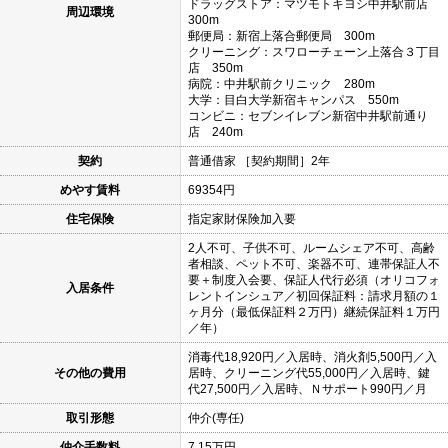
ドラッグストア：マツモトキヨシ中井駅前店
周辺環境
300m
郵便局：新宿上落合郵便局 300m
クリーニング：スワローチェーン上落合３丁目
店 350m
病院：中井駅前クリニック 280m
大学：目白大学新宿キャンパス 550m
コンビニ：セブンイレブン新宿中井駅前通り
店 240m
契約
普通借家 ［契約期間］2年
めやす賃料
69354円
住宅保険
指定家財保険加入要
2人不可、子供不可、ルームシェア不可、高齢
者相談、ペット不可、楽器不可、連帯保証人不
要＋制度入会要、保証人代行必須（オリコフォ
入居条件
レントインシュア／初回保証料：請求月額の１
ヶ月分（最低保証料２万円）継続保証料１万円
／年）
消毒代18,920円／入居時、消火剤5,500円／入
その他の費用
居時、クリーニング代55,000円／入居時、鍵
代27,500円／入居時、Ｎサポート990円／月
取引形態
仲介(専任)
仲介手数料
7.15万円