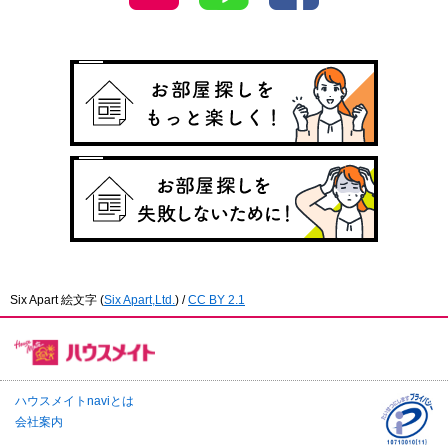
Six Apart 絵文字
(
Six Apart,Ltd.
) /
CC BY 2.1
ハウスメイトnaviとは
会社案内