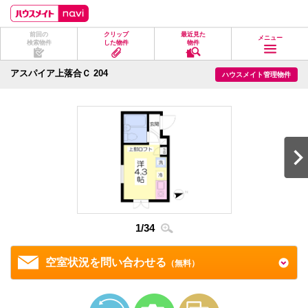
ペ
ペ
こ
こ
こ
ー
ー
こ
こ
こ
ジ
ジ
か
か
か
前回の
クリップ
最近見た
の
内
ら
ら
ら
メニュー
検索物件
した物件
物件
先
を
ヘ
本
フ
頭
移
ッ
文
ッ
に
動
ダ
に
タ
アスパイア上落合Ｃ 204
ハウスメイト管理物件
な
す
情
な
情
り
る
報
り
報
ま
た
に
ま
に
す。
め
な
す。
な
の
り
り
リ
ま
ま
ン
す。
す。
ク
で
す。
ヘ
ッ
ダ
情
1
/
34
2
/
3
報
に
移
空室状況を問い合わせる
（無料）
動
し
ま
す