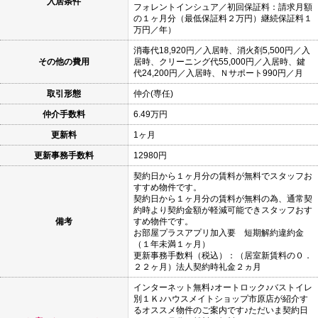
入居条件
フォレントインシュア／初回保証料：請求月額
の１ヶ月分（最低保証料２万円）継続保証料１
万円／年）
消毒代18,920円／入居時、消火剤5,500円／入
その他の費用
居時、クリーニング代55,000円／入居時、鍵
代24,200円／入居時、Ｎサポート990円／月
取引形態
仲介(専任)
仲介手数料
6.49万円
更新料
1ヶ月
更新事務手数料
12980円
契約日から１ヶ月分の賃料が無料でスタッフお
すすめ物件です。
契約日から１ヶ月分の賃料が無料の為、通常契
約時より契約金額が軽減可能できスタッフおす
備考
すめ物件です。
お部屋プラスアプリ加入要 短期解約違約金
（１年未満１ヶ月）
更新事務手数料（税込）：（居室新賃料の０．
２２ヶ月）法人契約時礼金２ヵ月
インターネット無料♪オートロック♪バストイレ
別１Ｋ♪ハウスメイトショップ市原店が紹介す
るオススメ物件のご案内です♪ただいま契約日