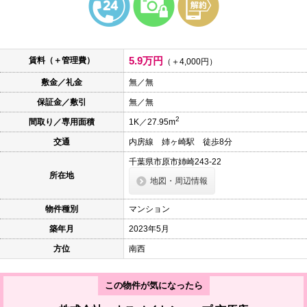
本
文
に
移
動
5.9万円
賃料（＋管理費）
し
（＋4,000円）
ま
敷金／礼金
無／無
す
フ
保証金／敷引
無／無
ッ
タ
2
間取り／専用面積
1K／27.95m
情
報
交通
内房線 姉ヶ崎駅 徒歩8分
に
移
千葉県市原市姉崎243-22
動
所在地
地図・周辺情報
し
ま
す
物件種別
マンション
築年月
2023年5月
方位
南西
この物件が気になったら