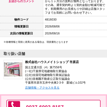
お店からのコメント
から１ヶ月分の賃料が無料となっております。
その為、通常契約時より契約金額が軽減可能で
す。初期費用のお見積もりや詳細は店舗スタッ
フまでお気軽にお問い合わせ下さい。
物件コード
4816030
情報更新日
2026/08/06
次回の情報更新日
2026/08/16
各種情報と現状に差異がある場合は、現状優先となります
取り扱い店舗
株式会社ハウスメイトショップ 市原店
国土交通大臣（4）第7558号
(一社)千葉県宅地建物取引業協会
(公社)全国宅地建物取引業保証協会
(公社)首都圏不動産公正取引協議会
千葉県市原市五井中央東2-3-9 栗城ビル102号
店舗情報・アクセスを見る
0037-6002-8157