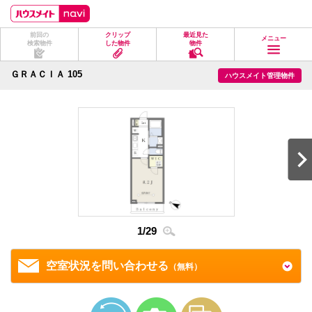
ペ
ペ
こ
こ
こ
ー
ー
こ
こ
こ
ジ
ジ
か
か
か
前回の
クリップ
最近見た
の
内
ら
ら
ら
メニュー
検索物件
した物件
物件
先
を
ヘ
本
フ
頭
移
ッ
文
ッ
に
動
ダ
に
タ
ＧＲＡＣＩＡ 105
ハウスメイト管理物件
な
す
情
な
情
り
る
報
り
報
ま
た
に
ま
に
す。
め
な
す。
な
の
り
り
リ
ま
ま
ン
す。
す。
ク
で
す。
ヘ
ッ
ダ
2
/
2
情
1
/
29
報
に
移
空室状況を問い合わせる
（無料）
動
し
ま
す