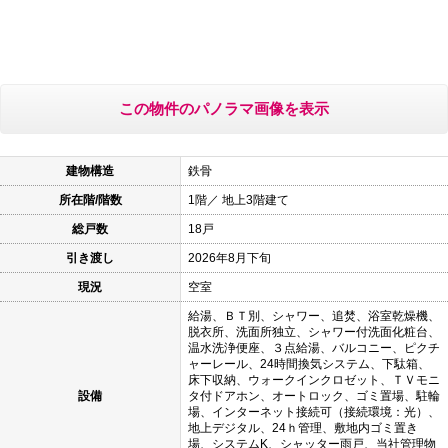
この物件のパノラマ画像を表示
建物構造
鉄骨
所在階/階数
1階／ 地上3階建て
総戸数
18戸
引き渡し
2026年8月下旬
現況
空室
給湯、ＢＴ別、シャワー、追焚、浴室乾燥機、
脱衣所、洗面所独立、シャワー付洗面化粧台、
温水洗浄便座、３点給湯、バルコニー、ピクチ
ャーレール、24時間換気システム、下駄箱、
床下収納、ウォークインクロゼット、ＴＶモニ
設備
タ付ドアホン、オートロック、ゴミ置場、駐輪
場、インターネット接続可（接続環境：光）、
地上デジタル、24ｈ管理、敷地内ゴミ置き
場、システムK、シャッター雨戸、当社管理物