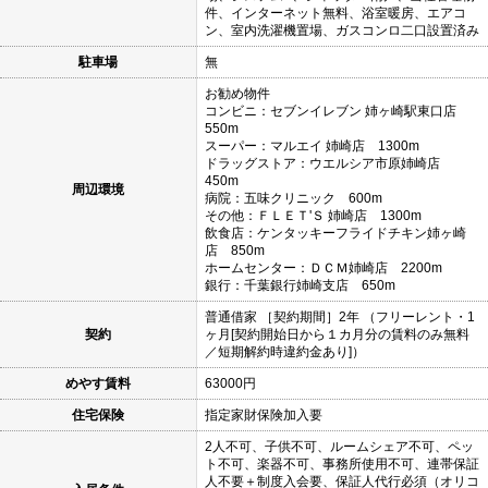
件、インターネット無料、浴室暖房、エアコ
ン、室内洗濯機置場、ガスコンロ二口設置済み
駐車場
無
お勧め物件
コンビニ：セブンイレブン 姉ヶ崎駅東口店
550m
スーパー：マルエイ 姉崎店 1300m
ドラッグストア：ウエルシア市原姉崎店
450m
周辺環境
病院：五味クリニック 600m
その他：ＦＬＥＴ'Ｓ 姉崎店 1300m
飲食店：ケンタッキーフライドチキン姉ヶ崎
店 850m
ホームセンター：ＤＣＭ姉崎店 2200m
銀行：千葉銀行姉崎支店 650m
普通借家 ［契約期間］2年 （フリーレント・1
契約
ヶ月[契約開始日から１カ月分の賃料のみ無料
／短期解約時違約金あり]）
めやす賃料
63000円
住宅保険
指定家財保険加入要
2人不可、子供不可、ルームシェア不可、ペッ
ト不可、楽器不可、事務所使用不可、連帯保証
人不要＋制度入会要、保証人代行必須（オリコ