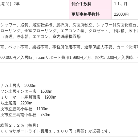
約期間］2年
仲介手数料
1.1ヶ月
更新事務手数料
22000円
、シャワー、追焚、浴室乾燥機、脱衣所、洗面所独立、シャワー付洗面化粧台
フローリング、全室フローリング、エアコン２基、クロゼット、下駄箱、床下
4ｈ管理、浄水器、エアコン、室内洗濯機置場
可、ペット不可、楽器不可、事務所使用不可、連帯保証人不要、カード決済可
0,000円／入居時、ruumサポート費用1,980円／月、鍵代3,300円／入居時、保
ナカ土居店 3000m
ソン土居インター店 1600m
ミリーマート寒川西店 1900m
ら土居店 2200m
央市立豊岡小学校 1100m
央市立三島南中学校 750m
料総額２．２％（毎月）
ｒｕｕｍサポートライト費用１，１００円（月額）が必要です。