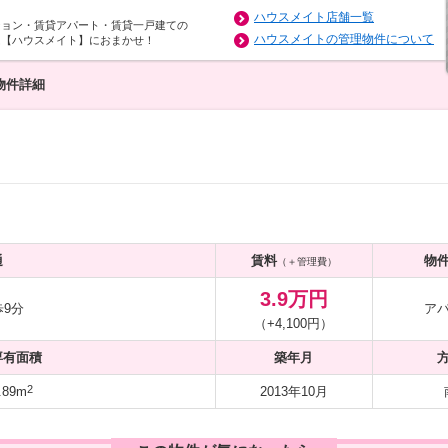
ハウスメイト店舗一覧
ション・賃貸アパート・賃貸一戸建ての
ハウスメイトの管理物件について
は【ハウスメイト】におまかせ！
物件詳細
通
賃料
物
（＋管理費）
3.9万円
9分
ア
（+4,100円）
専有面積
築年月
2
.89m
2013年10月