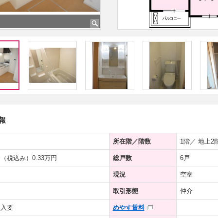
報
所在階／階数
1階／ 地上2
（税込み）0.33万円
総戸数
6戸
現況
空室
取引形態
仲介
加入要
めやす賃料