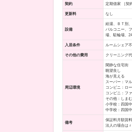
契約
定期借家 ［契
更新料
なし
給湯、ＢＴ別
設備
バルコニー、
場、駐輪場、2
入居条件
ルームシェア不
その他の費用
クリーニング代6
閑静な住宅街
眺望良し
海が見える
スーパー：マル
周辺環境
コンビニ：ロー
コンビニ：ファ
その他：しまむ
小学校：四国中
中学校：四国中
保証料月額賃
備考
法人の場合は