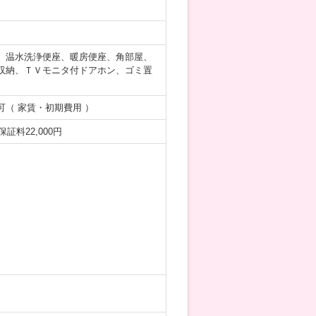
、温水洗浄便座、暖房便座、角部屋、
収納、ＴＶモニタ付ドアホン、ゴミ置
（ 家賃・初期費用 ）
証料22,000円