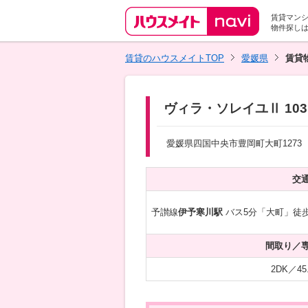
賃貸マン
物件探し
賃貸のハウスメイトTOP
愛媛県
賃貸
ヴィラ・ソレイユⅡ 103
愛媛県四国中央市豊岡町大町1273
交
予讃線
伊予寒川駅
バス5分「大町」徒歩
間取り／
2DK／45