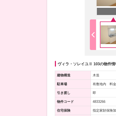
ヴィラ・ソレイユⅡ 103の物件情
建物構造
木造
駐車場
有敷地内 料金
引き渡し
即
物件コード
4833266
住宅保険
指定家財保険