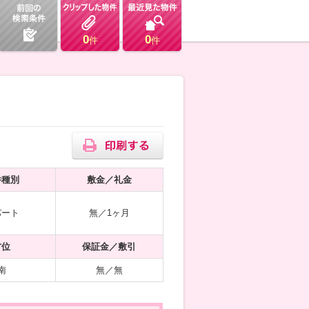
0
0
件
件
件種別
敷金／礼金
パート
無／1ヶ月
方位
保証金／敷引
南
無／無