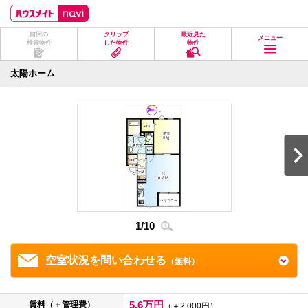
ペ
ペ
こ
こ
こ
ー
ー
こ
こ
こ
ジ
ジ
か
か
か
前回の
クリップ
最近見た
の
内
ら
ら
ら
メニュー
検索物件
した物件
物件
先
を
ヘ
本
フ
頭
移
ッ
文
ッ
に
動
ダ
に
タ
太陽ホーム
な
す
情
な
情
り
る
報
り
報
ま
た
に
ま
に
す。
め
な
す。
な
の
り
り
リ
ま
ま
ン
す。
す。
ク
で
す。
ヘ
ッ
ダ
1
/
10
2
/
1
情
報
に
移
空室状況を問い合わせる
（無料）
動
し
ま
す
5.6万円
賃料（＋管理費）
（＋2,000円）