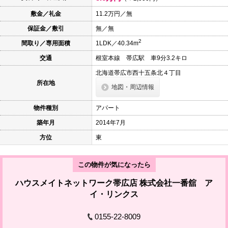
本
文
敷金／礼金
11.2万円／無
に
保証金／敷引
無／無
移
動
2
間取り／専用面積
1LDK／40.34m
し
ま
交通
根室本線 帯広駅 車9分3.2キロ
す
フ
北海道帯広市西十五条北４丁目
ッ
所在地
タ
地図・周辺情報
情
報
物件種別
アパート
に
移
築年月
2014年7月
動
し
方位
東
ま
す
この物件が気になったら
ハウスメイトネットワーク帯広店 株式会社一番舘 ア
イ・リンクス
0155-22-8009