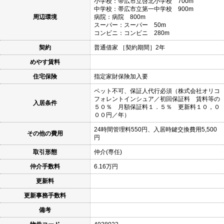
小学校：帯広市立啓北小学校 700m
中学校：帯広市立第一中学校 900m
周辺環境
病院：病院 800m
スーパー：スーパー 50m
コンビニ：コンビニ 280m
契約
普通借家 ［契約期間］2年
めやす賃料
住宅保険
指定家財保険加入要
ペット不可、保証人代行必須（株式会社オリコ
フォレントインシュア／初回保証料 賃料等の
入居条件
５０％ 月額保証料１．５％ 更新料１０，０
００円／年）
24時間管理料550円、入居時鍵交換費用5,500
その他の費用
円
取引形態
仲介(専任)
仲介手数料
6.16万円
更新料
更新事務手数料
備考