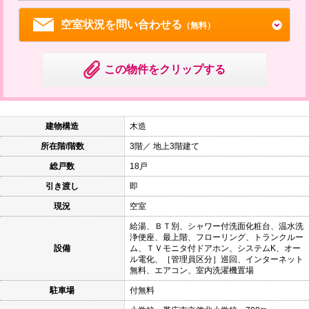
空室状況を問い合わせる
（無料）
この物件をクリップする
建物構造
木造
所在階/階数
3階／ 地上3階建て
総戸数
18戸
引き渡し
即
現況
空室
給湯、ＢＴ別、シャワー付洗面化粧台、温水洗
浄便座、最上階、フローリング、トランクルー
設備
ム、ＴＶモニタ付ドアホン、システムK、オー
ル電化、［管理員区分］巡回、インターネット
無料、エアコン、室内洗濯機置場
駐車場
付無料