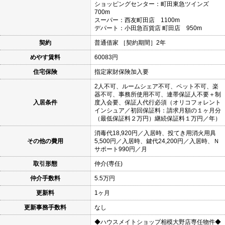
ショッピングセンター：町田東急ツインズ
700m
スーパー：西友町田店 1100m
デパート：小田急百貨店 町田店 950m
契約
普通借家 ［契約期間］2年
めやす賃料
60083円
住宅保険
指定家財保険加入要
2人不可、ルームシェア不可、ペット不可、楽
器不可、事務所使用不可、連帯保証人不要＋制
入居条件
度入会要、保証人代行必須（オリコフォレント
インシュア／初回保証料：請求月額の１ヶ月分
（最低保証料２万円）継続保証料１万円／年）
消毒代18,920円／入居時、投てき用消火用具
その他の費用
5,500円／入居時、鍵代24,200円／入居時、Ｎ
サポート990円／月
取引形態
仲介(専任)
仲介手数料
5.5万円
更新料
1ヶ月
更新事務手数料
なし
◆ハウスメイトショップ相模大野店専任物件◆