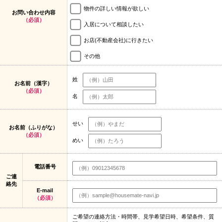
物件の詳しい情報が欲しい
お問い合わせ内容
（必須）
入居について相談したい
お店(不動産会社)に行きたい
その他
姓
お名前（漢字）
（必須）
名
せい
お名前（ふりがな）
（必須）
めい
電話番号
ご連
絡先
E-mail
（必須）
ご希望の連絡方法・時間帯、見学希望日時、希望条件、質