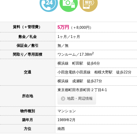
本
文
に
移
動
5万円
賃料（＋管理費）
し
（＋8,000円）
ま
敷金／礼金
1ヶ月／1ヶ月
す
フ
保証金／敷引
無／無
ッ
タ
2
間取り／専用面積
ワンルーム／17.38m
情
報
横浜線 町田駅 徒歩6分
に
移
交通
小田急電鉄小田原線 相模大野駅 徒歩22分
動
し
横浜線 成瀬駅 徒歩27分
ま
東京都町田市原町田２丁目4-1
す
所在地
地図・周辺情報
物件種別
マンション
築年月
1989年2月
方位
南西