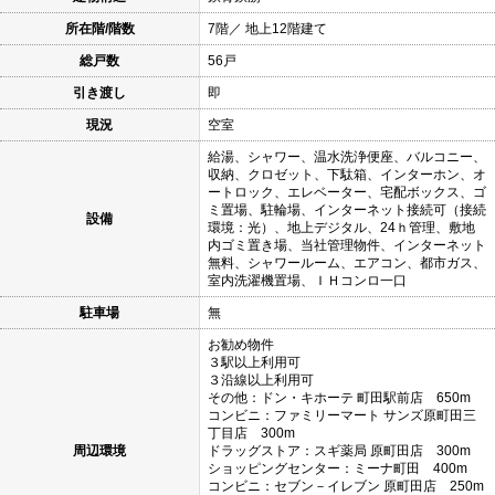
所在階/階数
7階／ 地上12階建て
総戸数
56戸
引き渡し
即
現況
空室
給湯、シャワー、温水洗浄便座、バルコニー、
収納、クロゼット、下駄箱、インターホン、オ
ートロック、エレベーター、宅配ボックス、ゴ
ミ置場、駐輪場、インターネット接続可（接続
設備
環境：光）、地上デジタル、24ｈ管理、敷地
内ゴミ置き場、当社管理物件、インターネット
無料、シャワールーム、エアコン、都市ガス、
室内洗濯機置場、ＩＨコンロ一口
駐車場
無
お勧め物件
３駅以上利用可
３沿線以上利用可
その他：ドン・キホーテ 町田駅前店 650m
コンビニ：ファミリーマート サンズ原町田三
丁目店 300m
周辺環境
ドラッグストア：スギ薬局 原町田店 300m
ショッピングセンター：ミーナ町田 400m
コンビニ：セブン－イレブン 原町田店 250m