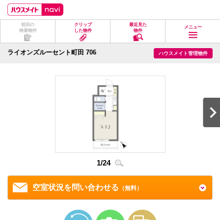
ペ
ペ
こ
こ
こ
ー
ー
こ
こ
こ
ジ
ジ
か
か
か
前回の
クリップ
最近見た
の
内
ら
ら
ら
メニュー
検索物件
した物件
物件
先
を
ヘ
本
フ
頭
移
ッ
文
ッ
に
動
ダ
に
タ
ライオンズルーセント町田 706
ハウスメイト管理物件
な
す
情
な
情
り
る
報
り
報
ま
た
に
ま
に
す。
め
な
す。
な
の
り
り
リ
ま
ま
ン
す。
す。
ク
で
す。
ヘ
ッ
ダ
情
1
/
24
2
/
2
報
に
移
空室状況を問い合わせる
（無料）
動
し
ま
す