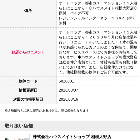
オートロック・都市ガス・マンション！１人暮
らしはここから！◇ハウスメイト相模大野店◇
備考
原付・バイク不可
レジデンシャルインターネット１Ｇ×２（棟）
無料
オートロック・都市ガス・マンション！１人暮
らしはここから！２０２３年５月に店舗改装を
行い、リニューアルいたしました！！木の温も
りがあ感じられるカフェのような内装で、開放
お店からのコメント
的なサービススペースにてお客様をお待ちして
おります。◆ハウスメイトショップ相模大野店
は総合仲介店舗として、賃貸も売買もお取り扱
いしております。また、自社物件だけではな
く、他社様掲載の物件もご紹介可能です。
物件コード
5020001
情報更新日
2026/08/07
次回の情報更新日
2026/08/16
各種情報と現状に差異がある場合は、現状優先となります
取り扱い店舗
株式会社ハウスメイトショップ 相模大野店