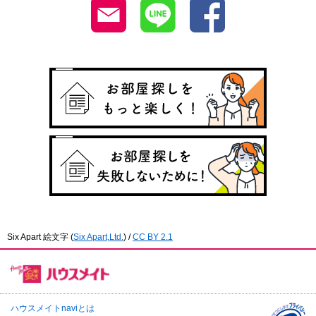
Six Apart 絵文字
(
Six Apart,Ltd.
) /
CC BY 2.1
ハウスメイトnaviとは