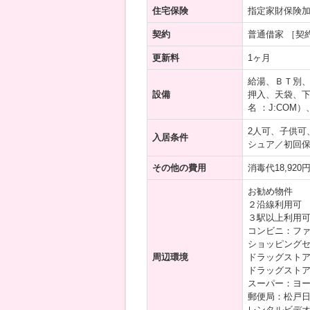
住宅保険
指定家財保険
契約
普通借家 ［契
更新料
1ヶ月
給湯、ＢＴ別
設備
押入、天袋、下
名 ：J:CO
2人可、子供可
入居条件
シュア／初回
その他の費用
消毒代18,92
お勧め物件
２沿線利用可
３駅以上利用
コンビニ：ファ
ショッピングセ
周辺環境
ドラッグストア
ドラッグストア
スーパー：ヨー
郵便局：松戸日
レンタルビデオ