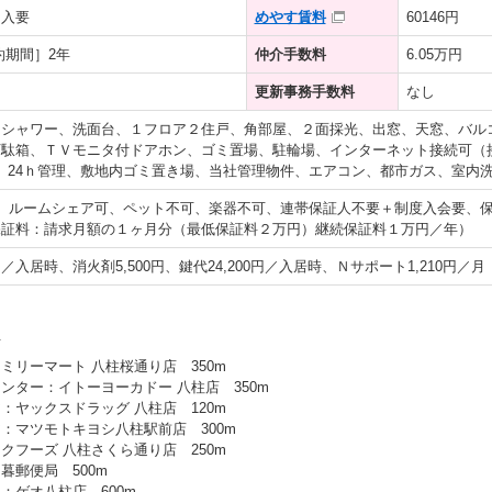
加入要
めやす賃料
60146円
約期間］2年
仲介手数料
6.05万円
更新事務手数料
なし
、シャワー、洗面台、１フロア２住戸、角部屋、２面採光、出窓、天窓、バル
駄箱、ＴＶモニタ付ドアホン、ゴミ置場、駐輪場、インターネット接続可（接
M）、24ｈ管理、敷地内ゴミ置き場、当社管理物件、エアコン、都市ガス、室内
、ルームシェア可、ペット不可、楽器不可、連帯保証人不要＋制度入会要、
保証料：請求月額の１ヶ月分（最低保証料２万円）継続保証料１万円／年）
0円／入居時、消火剤5,500円、鍵代24,200円／入居時、Ｎサポート1,210円／月
可
ミリーマート 八柱桜通り店 350m
ンター：イトーヨーカドー 八柱店 350m
：ヤックスドラッグ 八柱店 120m
：マツモトキヨシ八柱駅前店 300m
クフーズ 八柱さくら通り店 250m
暮郵便局 500m
：ゲオ八柱店 600m