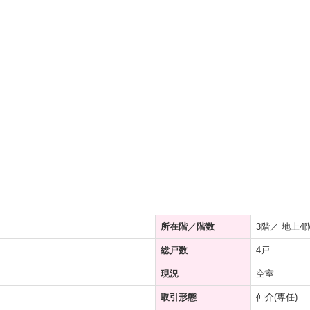
所在階／階数
3階／ 地上4
総戸数
4戸
現況
空室
取引形態
仲介(専任)