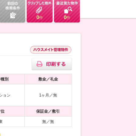
0
0
件
件
件種別
敷金／礼金
ション
1ヶ月／無
方位
保証金／敷引
東
無／無