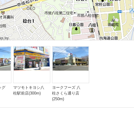
 Inc.
 Inc.
s Inc.
 Inc.
 Inc.
s Inc.
 Inc.
 Inc.
s Inc.
ッグ
マツモトキヨシ八
ヨークフーズ 八
柱駅前店(300m)
柱さくら通り店
(250m)