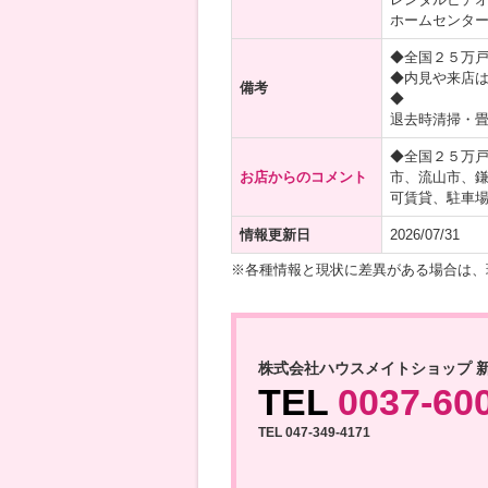
ホームセンター
◆全国２５万
◆内見や来店
備考
◆
退去時清掃・
◆全国２５万
お店からのコメント
市、流山市、
可賃貸、駐車
情報更新日
2026/07/31
※各種情報と現状に差異がある場合は、
株式会社ハウスメイトショップ 
TEL
0037-60
TEL 047-349-4171