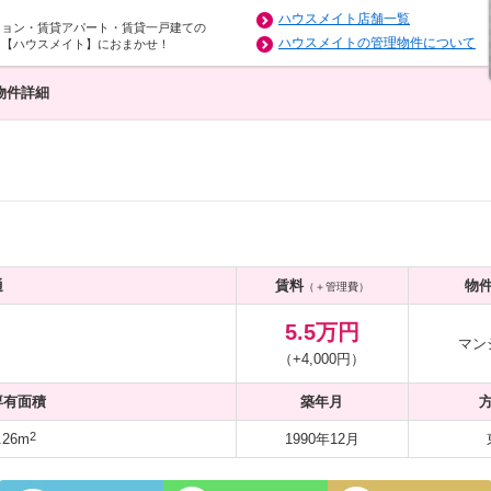
ハウスメイト店舗一覧
ション・賃貸アパート・賃貸一戸建ての
ハウスメイトの管理物件について
は【ハウスメイト】におまかせ！
物件詳細
通
賃料
物
（＋管理費）
5.5万円
マン
（+4,000円）
専有面積
築年月
2
.26m
1990年12月