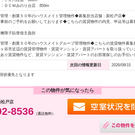
：ＤＣＭみのり台店 850m
戸管理・創業５０年のハウスメイト管理物件◆募集担当店舗：新松戸店◆
は事前のご予約をお願いしております◆こちらの賃貸物件の内見、申込等は募
畳襖障子貼替借主負担
戸管理・創業５０年のハウスメイトグループ管理物件◆こちらの賃貸物件募集
鎌ヶ谷市近辺の賃貸管理物件・賃貸マンション・賃貸アパートを取り扱ってい
場あり賃貸物件など、賃貸マンション・賃貸アパートのお部屋探しのお手伝い
次回の情報更新日
2026/08/15
現状優先となります
この物件が気になったら
新松戸店
02-8536
（通話無料）