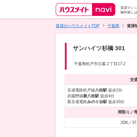
賃貸マン
物件探し
賃貸のハウスメイトTOP
千葉県
賃貸
サンハイツ杉橋 301
千葉県松戸市日暮２丁目17-2
交
京成電鉄松戸線
八柱駅
徒歩2分
武蔵野線
新八柱駅
徒歩4分
新京成電鉄
みのり台駅
徒歩10分
間取り／
2DK／37