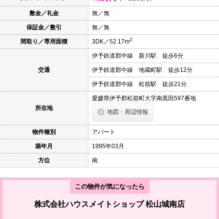
本
文
敷金／礼金
無／無
に
保証金／敷引
無／無
移
動
2
間取り／専用面積
3DK／52.17m
し
ま
伊予鉄道郡中線 新川駅 徒歩6分
す
フ
交通
伊予鉄道郡中線 地蔵町駅 徒歩12分
ッ
タ
伊予鉄道郡中線 松前駅 徒歩21分
情
報
愛媛県伊予郡松前町大字南黒田597番地
に
所在地
地図・周辺情報
移
動
し
物件種別
アパート
ま
す
築年月
1995年03月
方位
南
この物件が気になったら
株式会社ハウスメイトショップ 松山城南店