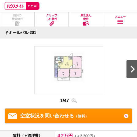
ペ
ペ
こ
こ
こ
ー
ー
こ
こ
こ
ジ
ジ
か
か
か
前回の
クリップ
最近見た
の
内
ら
ら
ら
メニュー
検索物件
した物件
物件
先
を
ヘ
本
フ
頭
移
ッ
文
ッ
に
動
ダ
に
タ
ドミールパル 201
な
す
情
な
情
り
る
報
り
報
ま
た
に
ま
に
す。
め
な
す。
な
の
り
り
リ
ま
ま
ン
す。
す。
ク
で
す。
ヘ
ッ
ダ
1
/
47
2
/
4
情
報
に
移
空室状況を問い合わせる
（無料）
動
し
ま
す
4.2万円
賃料（＋管理費）
（＋3,300円）