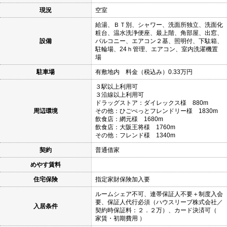
現況
空室
給湯、ＢＴ別、シャワー、洗面所独立、洗面化
粧台、温水洗浄便座、最上階、角部屋、出窓、
設備
バルコニー、エアコン２基、照明付、下駄箱、
駐輪場、24ｈ管理、エアコン、室内洗濯機置
場
駐車場
有敷地内 料金（税込み）0.33万円
３駅以上利用可
３沿線以上利用可
ドラッグストア：ダイレックス様 880m
周辺環境
その他：ひごぺっとフレンドリー様 1830m
飲食店：網元様 1680m
飲食店：大阪王将様 1760m
その他：フレンド様 1340m
契約
普通借家
めやす賃料
住宅保険
指定家財保険加入要
ルームシェア不可、連帯保証人不要＋制度入会
要、保証人代行必須（ハウスリーブ株式会社／
入居条件
契約時保証料：２．２万）、カード決済可（
家賃・初期費用 ）