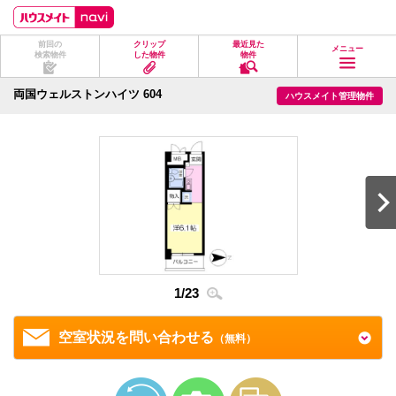
ペ
ペ
こ
こ
こ
ー
ー
こ
こ
こ
ジ
ジ
か
か
か
前回の
クリップ
最近見た
の
内
ら
ら
ら
メニュー
検索物件
した物件
物件
先
を
ヘ
本
フ
頭
移
ッ
文
ッ
に
動
ダ
に
タ
両国ウェルストンハイツ 604
ハウスメイト管理物件
な
す
情
な
情
り
る
報
り
報
ま
た
に
ま
に
す。
め
な
す。
な
の
り
り
リ
ま
ま
ン
す。
す。
ク
で
す。
ヘ
ッ
ダ
情
1
/
23
2
/
2
報
に
移
空室状況を問い合わせる
（無料）
動
し
ま
す