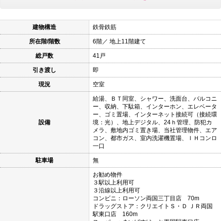
建物構造
鉄骨鉄筋
所在階/階数
6階／ 地上11階建て
総戸数
41戸
引き渡し
即
現況
空室
給湯、ＢＴ同室、シャワー、洗面台、バルコニ
ー、収納、下駄箱、インターホン、エレベータ
ー、ゴミ置場、インターネット接続可（接続環
設備
境：光）、地上デジタル、24ｈ管理、防犯カ
メラ、敷地内ゴミ置き場、当社管理物件、エア
コン、都市ガス、室内洗濯機置場、ＩＨコンロ
一口
駐車場
無
お勧め物件
３駅以上利用可
３沿線以上利用可
コンビニ：ローソン両国三丁目店 70m
ドラッグストア：クリエイトＳ・Ｄ ＪＲ両国
駅東口店 160m