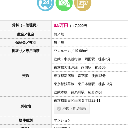
本
文
に
移
動
8.5万円
賃料（＋管理費）
し
（＋7,000円）
ま
敷金／礼金
無／無
す
フ
保証金／敷引
無／無
ッ
タ
2
間取り／専用面積
ワンルーム／19.98m
情
報
総武・中央緩行線 両国駅 徒歩2分
に
移
東京都大江戸線 両国駅 徒歩6分
動
し
交通
東京都新宿線 森下駅 徒歩12分
ま
東京都浅草線 東日本橋駅 徒歩13分
す
総武本線 錦糸町駅 徒歩24分
東京都墨田区両国３丁目22-11
所在地
地図・周辺情報
物件種別
マンション