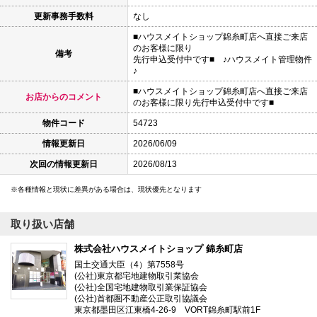
更新事務手数料
なし
■ハウスメイトショップ錦糸町店へ直接ご来店
のお客様に限り
備考
先行申込受付中です■ ♪ハウスメイト管理物件
♪
■ハウスメイトショップ錦糸町店へ直接ご来店
お店からのコメント
のお客様に限り先行申込受付中です■
物件コード
54723
情報更新日
2026/06/09
次回の情報更新日
2026/08/13
各種情報と現状に差異がある場合は、現状優先となります
取り扱い店舗
株式会社ハウスメイトショップ 錦糸町店
国土交通大臣（4）第7558号
(公社)東京都宅地建物取引業協会
(公社)全国宅地建物取引業保証協会
(公社)首都圏不動産公正取引協議会
東京都墨田区江東橋4-26-9 VORT錦糸町駅前1F