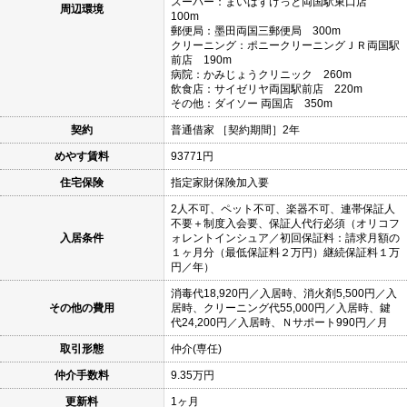
スーパー：まいばすけっと両国駅東口店
周辺環境
100m
郵便局：墨田両国三郵便局 300m
クリーニング：ポニークリーニングＪＲ両国駅
前店 190m
病院：かみじょうクリニック 260m
飲食店：サイゼリヤ両国駅前店 220m
その他：ダイソー 両国店 350m
契約
普通借家 ［契約期間］2年
めやす賃料
93771円
住宅保険
指定家財保険加入要
2人不可、ペット不可、楽器不可、連帯保証人
不要＋制度入会要、保証人代行必須（オリコフ
入居条件
ォレントインシュア／初回保証料：請求月額の
１ヶ月分（最低保証料２万円）継続保証料１万
円／年）
消毒代18,920円／入居時、消火剤5,500円／入
その他の費用
居時、クリーニング代55,000円／入居時、鍵
代24,200円／入居時、Ｎサポート990円／月
取引形態
仲介(専任)
仲介手数料
9.35万円
更新料
1ヶ月