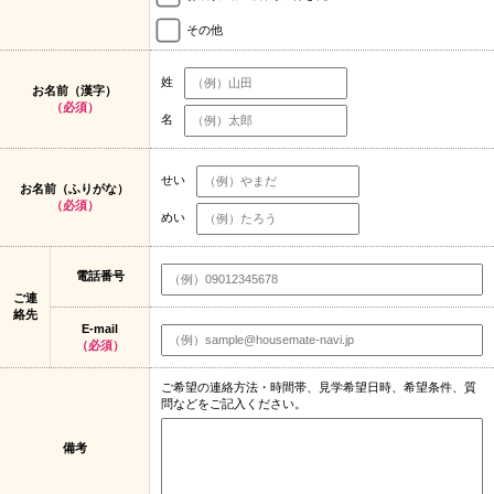
その他
姓
お名前（漢字）
（必須）
名
せい
お名前（ふりがな）
（必須）
めい
電話番号
ご連
絡先
E-mail
（必須）
ご希望の連絡方法・時間帯、見学希望日時、希望条件、質
問などをご記入ください。
備考