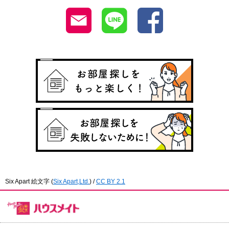
Six Apart 絵文字
(
Six Apart,Ltd.
) /
CC BY 2.1