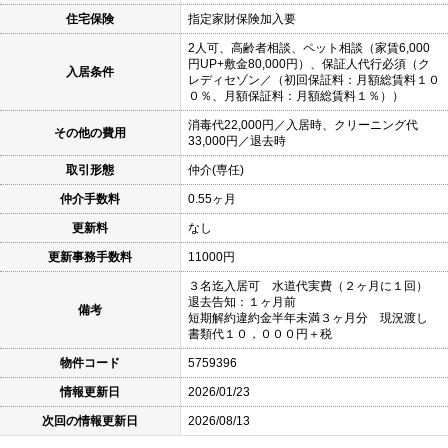
住宅保険
指定家財保険加入要
2人可、高齢者相談、ペット相談（家賃6,000
円UP+敷金80,000円）、保証人代行必須（ク
入居条件
レディセゾン／（初回保証料：月額総賃料１０
０％、月額保証料：月額総賃料１％））
消毒代22,000円／入居時、クリーニング代
その他の費用
33,000円／退去時
取引形態
仲介(専任)
仲介手数料
0.55ヶ月
更新料
なし
更新事務手数料
11000円
３名迄入居可 水道代実費（２ヶ月に１回）
退去告知：１ヶ月前
備考
短期解約違約金半年未満３ヶ月分 現況渡し
書類代１０，０００円＋税
物件コード
5759396
情報更新日
2026/01/23
次回の情報更新日
2026/08/13