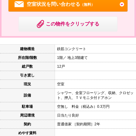
空室状況を問い合わせる
（無料）
この物件をクリップする
建物構造
鉄筋コンクリート
所在階/階数
1階／ 地上3階建て
総戸数
12戸
引き渡し
現況
空室
シャワー、全室フローリング、収納、クロゼッ
設備
ト、押入、ＴＶモニタ付ドアホン
駐車場
空無し 料金（税込み）0.3万円
周辺環境
日当たり良好
契約
普通借家 ［契約期間］2年
めやす賃料