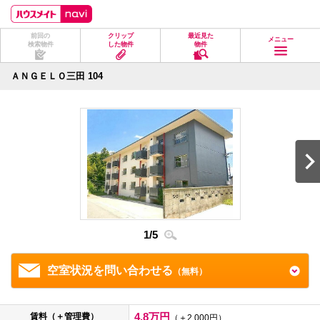
ペ
ペ
こ
こ
こ
ー
ー
こ
こ
こ
ジ
ジ
か
か
か
前回の
クリップ
最近見た
の
内
ら
ら
ら
メニュー
検索物件
した物件
物件
先
を
ヘ
本
フ
頭
移
ッ
文
ッ
に
動
ダ
に
タ
ＡＮＧＥＬＯ三田 104
な
す
情
な
情
り
る
報
り
報
ま
た
に
ま
に
す。
め
な
す。
な
の
り
り
リ
ま
ま
ン
す。
す。
ク
で
す。
ヘ
ッ
ダ
1
/
5
2
/
5
情
報
に
移
空室状況を問い合わせる
（無料）
動
し
ま
す
4.8万円
賃料（＋管理費）
（＋2,000円）