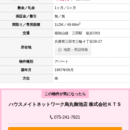
本
文
敷金／礼金
1ヶ月／1ヶ月
に
保証金／敷引
無／無
移
動
2
間取り／専用面積
1LDK／49.68m
し
ま
交通
福知山線 三田駅 徒歩19分
す
フ
兵庫県三田市三輪４丁目28-27
ッ
所在地
タ
地図・周辺情報
情
報
物件種別
アパート
に
移
築年月
1967年06月
動
し
方位
南
ま
す
この物件が気になったら
ハウスメイトネットワーク烏丸御池店 株式会社ＫＴＳ
075-241-7821