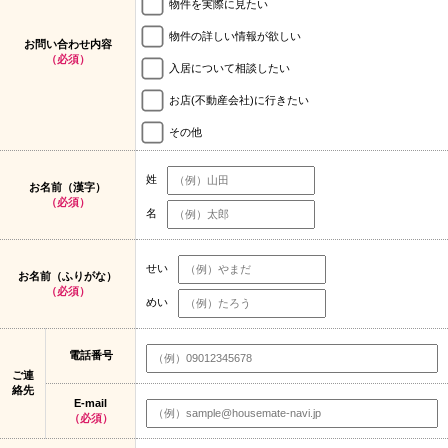
物件を実際に見たい
物件の詳しい情報が欲しい
お問い合わせ内容
（必須）
入居について相談したい
お店(不動産会社)に行きたい
その他
姓
お名前（漢字）
（必須）
名
せい
お名前（ふりがな）
（必須）
めい
電話番号
ご連
絡先
E-mail
（必須）