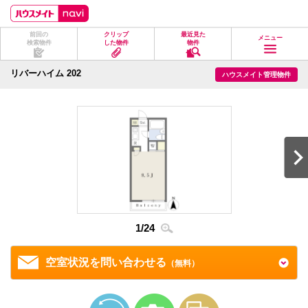
ペ
ペ
こ
こ
こ
ー
ー
こ
こ
こ
ジ
ジ
か
か
か
前回の
クリップ
最近見た
の
内
ら
ら
ら
メニュー
検索物件
した物件
物件
先
を
ヘ
本
フ
頭
移
ッ
文
ッ
に
動
ダ
に
タ
リバーハイム 202
ハウスメイト管理物件
な
す
情
な
情
り
る
報
り
報
ま
た
に
ま
に
す。
め
な
す。
な
の
り
り
リ
ま
ま
ン
す。
す。
ク
で
す。
ヘ
ッ
ダ
情
1
/
24
2
/
2
報
に
移
空室状況を問い合わせる
（無料）
動
し
ま
す