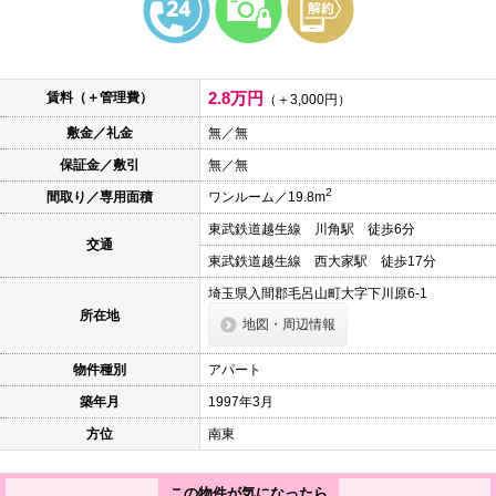
本
文
に
移
動
2.8万円
賃料（＋管理費）
し
（＋3,000円）
ま
敷金／礼金
無／無
す
フ
保証金／敷引
無／無
ッ
タ
2
間取り／専用面積
ワンルーム／19.8m
情
報
東武鉄道越生線 川角駅 徒歩6分
に
交通
移
東武鉄道越生線 西大家駅 徒歩17分
動
し
埼玉県入間郡毛呂山町大字下川原6-1
ま
所在地
地図・周辺情報
す
物件種別
アパート
築年月
1997年3月
方位
南東
この物件が気になったら