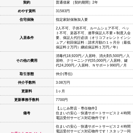
契約
普通借家 ［契約期間］2年
めやす賃料
31583円
住宅保険
指定家財保険加入要
2人不可、子供不可、ルームシェア不可、ペッ
ト不可、楽器不可、連帯保証人不要＋制度入会
入居条件
要、保証人代行必須（オリコフォレントインシ
ュア／初回保証料：請求月額の１ヶ月分（最低
保証料２万円）継続保証料１万円／年）
消毒代18,920円／入居時、消火剤5,500円／入
その他の費用
居時、クリーニング代55,000円／入居時、鍵
代24,200円／入居時、Ｎサポート990円／月
取引形態
仲介(専任)
仲介手数料
3.08万円
更新料
1ヶ月
更新事務手数料
7700円
【ふじみ野店・専任物件】
備考
住まいの安心・快適サポートサービス２４時間
電話受付サービス対応物件です！
住まいの安心・快適サポートサービス２４時間
電話受付サービス対応物件です！スタッフ一同