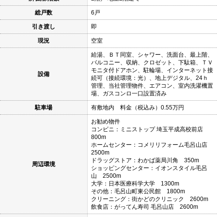
総戸数
6戸
引き渡し
即
現況
空室
給湯、ＢＴ同室、シャワー、洗面台、最上階、
バルコニー、収納、クロゼット、下駄箱、ＴＶ
モニタ付ドアホン、駐輪場、インターネット接
設備
続可（接続環境：光）、地上デジタル、24ｈ
管理、当社管理物件、エアコン、室内洗濯機置
場、ガスコンロ一口設置済み
駐車場
有敷地内 料金（税込み）0.55万円
お勧め物件
コンビニ：ミニストップ 埼玉平成高校前店
800m
ホームセンター：コメリリフォーム毛呂山店
2500m
ドラッグストア：わかば薬局川角 350m
周辺環境
ショッピングセンター：イオンスタイル毛呂
山 2500m
大学：日本医療科学大学 1300m
その他：毛呂山町東公民館 1800m
クリーニング：街かどのクリニック 2600m
飲食店：がってん寿司 毛呂山店 2600m