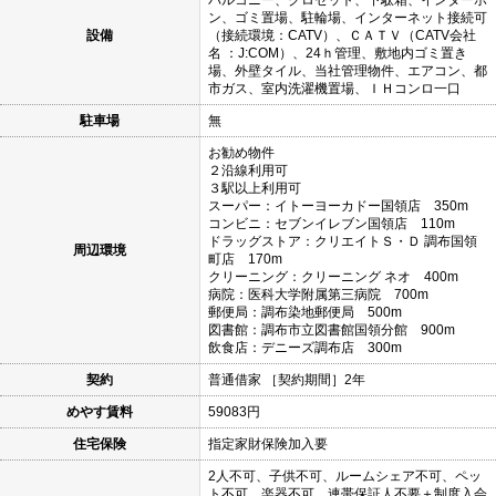
ン、ゴミ置場、駐輪場、インターネット接続可
設備
（接続環境：CATV）、ＣＡＴＶ（CATV会社
名 ：J:COM）、24ｈ管理、敷地内ゴミ置き
場、外壁タイル、当社管理物件、エアコン、都
市ガス、室内洗濯機置場、ＩＨコンロ一口
駐車場
無
お勧め物件
２沿線利用可
３駅以上利用可
スーパー：イトーヨーカドー国領店 350m
コンビニ：セブンイレブン国領店 110m
ドラッグストア：クリエイトＳ・Ｄ 調布国領
周辺環境
町店 170m
クリーニング：クリーニング ネオ 400m
病院：医科大学附属第三病院 700m
郵便局：調布染地郵便局 500m
図書館：調布市立図書館国領分館 900m
飲食店：デニーズ調布店 300m
契約
普通借家 ［契約期間］2年
めやす賃料
59083円
住宅保険
指定家財保険加入要
2人不可、子供不可、ルームシェア不可、ペッ
ト不可、楽器不可、連帯保証人不要＋制度入会