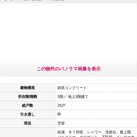
この物件のパノラマ画像を表示
建物構造
鉄筋コンクリート
所在階/階数
3階／ 地上3階建て
総戸数
35戸
引き渡し
即
現況
空室
給湯、ＢＴ同室、シャワー、洗面台、最上階、
バルコニー、クロゼット、下駄箱、インターホ