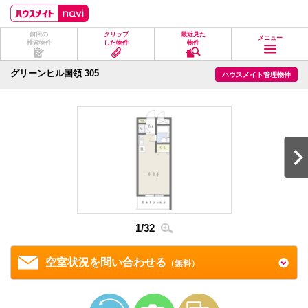
ペ
ペ
こ
こ
こ
ー
ー
こ
こ
こ
ジ
ジ
か
か
か
前回の
クリップ
最近見た
の
内
ら
ら
ら
メニュー
検索物件
した物件
物件
先
を
ヘ
本
フ
頭
移
ッ
文
ッ
に
動
ダ
に
タ
グリーンヒル国領 305
ハウスメイト管理物件
な
す
情
な
情
り
る
報
り
報
ま
た
に
ま
に
す。
め
な
す。
な
の
り
り
リ
ま
ま
ン
す。
す。
ク
で
す。
ヘ
ッ
ダ
情
1
/
32
2
/
3
報
に
移
空室状況を問い合わせる
（無料）
動
し
ま
す