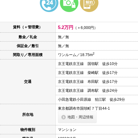
本
文
に
移
動
5.2万円
賃料（＋管理費）
し
（＋6,000円）
ま
敷金／礼金
無／無
す
フ
保証金／敷引
無／無
ッ
タ
2
間取り／専用面積
ワンルーム／18.75m
情
報
京王電鉄京王線 国領駅 徒歩10分
に
移
京王電鉄京王線 柴崎駅 徒歩17分
動
し
交通
京王電鉄京王線 布田駅 徒歩17分
ま
京王電鉄京王線 調布駅 徒歩24分
す
小田急電鉄小田原線 狛江駅 徒歩29分
東京都調布市国領町７丁目44-1
所在地
地図・周辺情報
物件種別
マンション