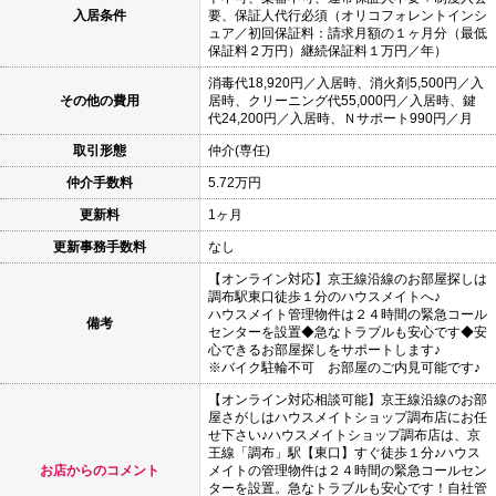
入居条件
要、保証人代行必須（オリコフォレントインシ
ュア／初回保証料：請求月額の１ヶ月分（最低
保証料２万円）継続保証料１万円／年）
消毒代18,920円／入居時、消火剤5,500円／入
その他の費用
居時、クリーニング代55,000円／入居時、鍵
代24,200円／入居時、Ｎサポート990円／月
取引形態
仲介(専任)
仲介手数料
5.72万円
更新料
1ヶ月
更新事務手数料
なし
【オンライン対応】京王線沿線のお部屋探しは
調布駅東口徒歩１分のハウスメイトへ♪
ハウスメイト管理物件は２４時間の緊急コール
備考
センターを設置◆急なトラブルも安心です◆安
心できるお部屋探しをサポートします♪
※バイク駐輪不可 お部屋のご内見可能です♪
【オンライン対応相談可能】京王線沿線のお部
屋さがしはハウスメイトショップ調布店にお任
せ下さい♪ハウスメイトショップ調布店は、京
王線「調布」駅【東口】すぐ徒歩１分♪ハウス
お店からのコメント
メイトの管理物件は２４時間の緊急コールセン
ターを設置。急なトラブルも安心です！自社管