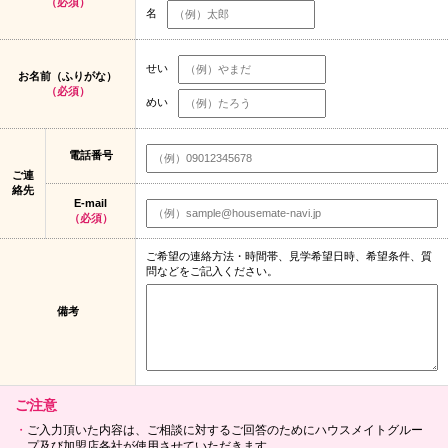
（必須）
名
せい
お名前（ふりがな）
（必須）
めい
電話番号
ご連
絡先
E-mail
（必須）
ご希望の連絡方法・時間帯、見学希望日時、希望条件、質
問などをご記入ください。
備考
ご注意
ご入力頂いた内容は、ご相談に対するご回答のためにハウスメイトグルー
プ及び加盟店各社が使用させていただきます。