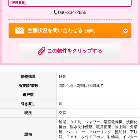
096-334-2655
空室状況を問い合わせる
（無料）
この物件をクリップする
建物構造
鉄骨
所在階/階数
2階／ 地上2階地下0階建て
総戸数
引き渡し
即
現況
空室
給湯、ＢＴ別、シャワー、浴室乾燥機、洗面化
粧台、温水洗浄便座、暖房便座、最上階、角部
屋、バルコニー、フローリング、照明付、下駄
設備
箱、ＴＶモニタ付ドアホン、駐輪場、インター