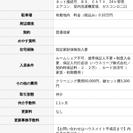
ネット接続可、ＢＳ、ＣＡＴＶ、24ｈ管理、
エアコン、室内洗濯機置場、ガスコンロ二口
駐車場
有敷地内 料金（税込み）0.33万円
周辺環境
契約
普通借家
めやす賃料
住宅保険
指定家財保険加入要
ルームシェア不可、連帯保証人不要＋制度入会
要、保証人代行必須（ハウスリーブ株式会社／
入居条件
契約時保証料：２．２万）、カード決済可（
家賃・初期費用 ）
クリーニング費用50,000円、鍵セット費3,300
その他の費用
円
取引形態
仲介
仲介手数料
1.1ヶ月
更新料
なし
更新事務手数料
【お問い合わせはハウスメイト平成店まで】内