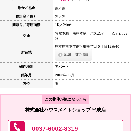
本
文
敷金／礼金
無／無
に
保証金／敷引
無／無
移
動
2
間取り／専用面積
1K／24m
し
ま
豊肥本線 南熊本駅 バス15分「下乙」徒歩7
す
交通
分
フ
ッ
熊本県熊本市南区御幸笛田５丁目12番40
タ
所在地
情
地図・周辺情報
報
に
物件種別
アパート
移
動
築年月
2003年08月
し
ま
方位
東
す
この物件が気になったら
株式会社ハウスメイトショップ 平成店
0037-6002-8319