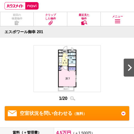
ペ
ペ
こ
こ
こ
ー
ー
こ
こ
こ
ジ
ジ
か
か
か
前回の
クリップ
最近見た
の
内
ら
ら
ら
メニュー
検索物件
した物件
物件
先
を
ヘ
本
フ
頭
移
ッ
文
ッ
に
動
ダ
に
タ
エスポワール御幸 201
な
す
情
な
情
り
る
報
り
報
ま
た
に
ま
に
す。
め
な
す。
な
の
り
り
リ
ま
ま
ン
す。
す。
ク
で
す。
ヘ
ッ
ダ
2
/
2
1
/
20
情
報
に
移
空室状況を問い合わせる
（無料）
動
し
ま
す
4.5万円
賃料（＋管理費）
（＋1,500円）