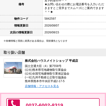
見予約受付中＾＾
備考
★お問い合わせの際にお電話番号を入力いただ
きますとご見学までスムーズにご案内できます
＾＾★
物件コード
5842597
情報更新日
2026/08/07
次回の情報更新日
2026/08/15
各種情報と現状に差異がある場合は、現状優先となります
取り扱い店舗
株式会社ハウスメイトショップ 平成店
国土交通大臣（4）第7558号
(公社)熊本県宅地建物取引業協会
(公社)全国宅地建物取引業保証協会
(一社)九州不動産公正取引協議会
熊本県熊本市中央区平成2-17-5
店舗情報・アクセスを見る
0037-6002-8319