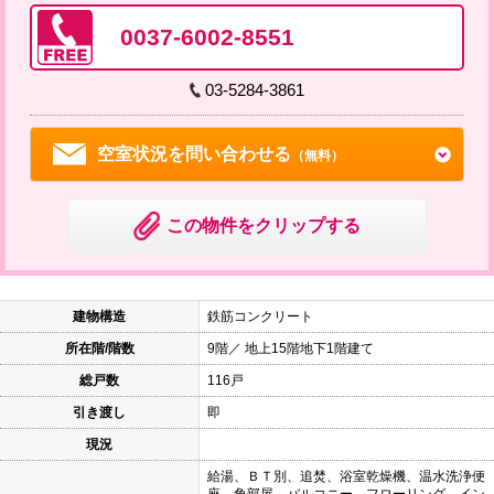
0037-6002-8551
03-5284-3861
空室状況を問い合わせる
（無料）
この物件をクリップする
建物構造
鉄筋コンクリート
所在階/階数
9階／ 地上15階地下1階建て
総戸数
116戸
引き渡し
即
現況
給湯、ＢＴ別、追焚、浴室乾燥機、温水洗浄便
座、角部屋、バルコニー、フローリング、イン