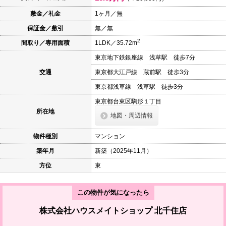
本
文
敷金／礼金
1ヶ月／無
に
保証金／敷引
無／無
移
動
2
間取り／専用面積
1LDK／35.72m
し
ま
東京地下鉄銀座線 浅草駅 徒歩7分
す
フ
交通
東京都大江戸線 蔵前駅 徒歩3分
ッ
タ
東京都浅草線 浅草駅 徒歩3分
情
報
東京都台東区駒形１丁目
に
所在地
地図・周辺情報
移
動
し
物件種別
マンション
ま
す
築年月
新築（2025年11月）
方位
東
この物件が気になったら
株式会社ハウスメイトショップ 北千住店