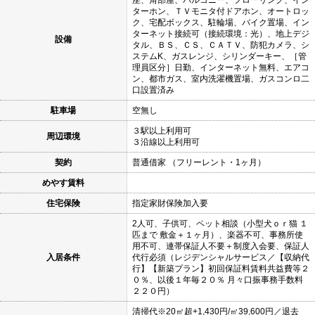
ターホン、ＴＶモニタ付ドアホン、オートロッ
ク、宅配ボックス、駐輪場、バイク置場、イン
ターネット接続可（接続環境：光）、地上デジ
設備
タル、ＢＳ、ＣＳ、ＣＡＴＶ、防犯カメラ、シ
ステムK、ガスレンジ、シリンダーキー、［管
理員区分］日勤、インターネット無料、エアコ
ン、都市ガス、室内洗濯機置場、ガスコンロ二
口設置済み
駐車場
空無し
３駅以上利用可
周辺環境
３沿線以上利用可
契約
普通借家 （フリーレント・1ヶ月）
めやす賃料
住宅保険
指定家財保険加入要
2人可、子供可、ペット相談（小型犬ｏｒ猫 １
匹まで 敷金＋１ヶ月）、楽器不可、事務所使
用不可、連帯保証人不要＋制度入会要、保証人
入居条件
代行必須（レジデンシャルサービス／【収納代
行】【新築プラン】初回保証料賃料共益費等２
０％、以後１年毎２０％ 月々口振事務手数料
２２０円）
清掃代※20㎡超+1,430円/㎡39,600円／退去