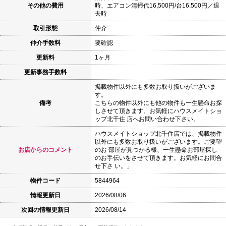
その他の費用
時、エアコン清掃代16,500円/台16,500円／退
去時
取引形態
仲介
仲介手数料
要確認
更新料
1ヶ月
更新事務手数料
掲載物件以外にも多数お取り扱いがございま
す。
備考
こちらの物件以外にも他の物件も一生懸命お探
しさせて頂きます。お気軽にハウスメイトショ
ップ北千住 店へお問い合わせ下さい。
ハウスメイトショップ北千住店では、掲載物件
以外にも多数お取り扱いがございます。ご要望
お店からのコメント
のお 部屋が見つかる様、一生懸命お部屋探し
のお手伝いをさせて頂きます。お気軽にお問合
せ下さ い。」
物件コード
5844964
情報更新日
2026/08/06
次回の情報更新日
2026/08/14