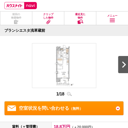
ペ
ペ
こ
こ
こ
ー
ー
こ
こ
こ
ジ
ジ
か
か
か
前回の
クリップ
最近見た
の
内
ら
ら
ら
メニュー
検索物件
した物件
物件
先
を
ヘ
本
フ
頭
移
ッ
文
ッ
に
動
ダ
に
タ
ブランシエスタ浅草蔵前
な
す
情
な
情
り
る
報
り
報
ま
た
に
ま
に
す。
め
な
す。
な
の
り
り
リ
ま
ま
ン
す。
す。
ク
で
す。
ヘ
ッ
ダ
1
/
18
2
/
1
情
報
に
移
空室状況を問い合わせる
（無料）
動
し
ま
す
18.8万円
賃料（＋管理費）
（＋20,000円）