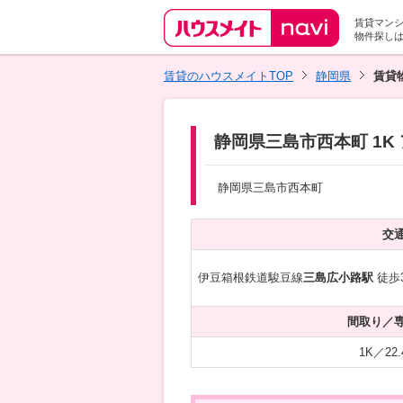
賃貸マン
物件探し
賃貸のハウスメイトTOP
静岡県
賃貸
静岡県三島市西本町 1K
静岡県三島市西本町
交
伊豆箱根鉄道駿豆線
三島広小路駅
徒歩
間取り／
1K／22.