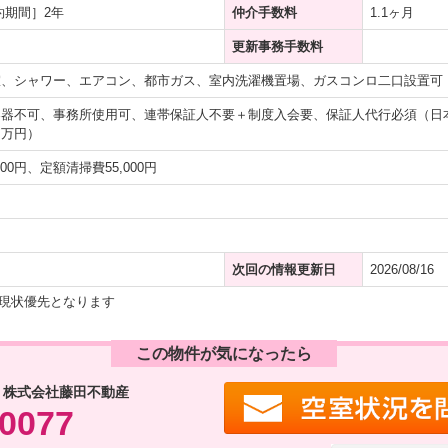
約期間］2年
仲介手数料
1.1ヶ月
更新事務手数料
室、シャワー、エアコン、都市ガス、室内洗濯機置場、ガスコンロ二口設置可
楽器不可、事務所使用可、連帯保証人不要＋制度入会要、保証人代行必須（日
１万円）
00円、定額清掃費55,000円
次回の情報更新日
2026/08/16
現状優先となります
この物件が気になったら
 株式会社藤田不動産
-0077