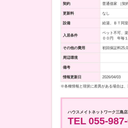
契約
普通借家 ［契
更新料
なし
設備
給湯、ＢＴ同
ペット不可、
入居条件
００円 年毎
その他の費用
初回保証料25,0
周辺環境
備考
情報更新日
2026/04/03
※各種情報と現状に差異がある場合は、
ハウスメイトネットワーク三島店
TEL 055-987