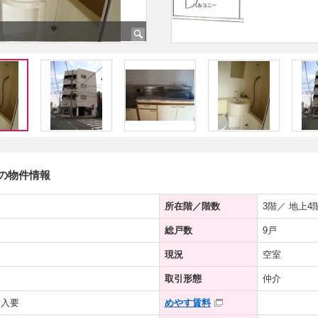
トの物件情報
所在階／階数
3階／ 地上4
総戸数
9戸
現況
空室
取引形態
仲介
加入要
めやす賃料