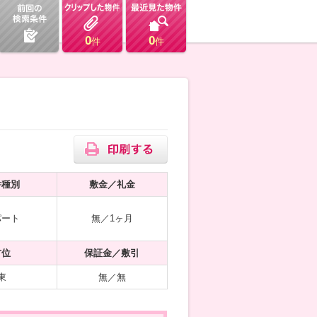
0
0
件
件
件種別
敷金／礼金
パート
無／1ヶ月
方位
保証金／敷引
東
無／無