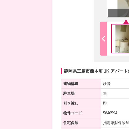
静岡県三島市西本町 1K アパー
建物構造
鉄骨
駐車場
無
引き渡し
即
物件コード
5846594
住宅保険
指定家財保険