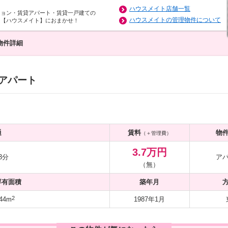
ハウスメイト店舗一覧
ション・賃貸アパート・賃貸一戸建ての
ハウスメイトの管理物件について
は【ハウスメイト】におまかせ！
物件詳細
 アパート
通
賃料
物
（＋管理費）
3.7万円
3分
ア
（無）
専有面積
築年月
2
44m
1987年1月