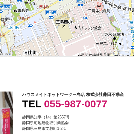
 Inc.
 Inc.
s Inc.
 Inc.
 Inc.
s Inc.
 Inc.
 Inc.
s Inc.
ハウスメイトネットワーク三島店 株式会社藤田不動産
TEL
055-987-0077
静岡県知事（14）第2557号
静岡県宅地建物取引業協会
静岡県三島市文教町1-2-1