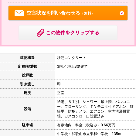
空室状況を問い合わせる
（無料）
この物件をクリップする
建物構造
鉄筋コンクリート
所在階/階数
3階／ 地上3階建て
総戸数
引き渡し
即
現況
空室
給湯、ＢＴ別、シャワー、最上階、バルコニ
ー、フローリング、ＴＶモニタ付ドアホン、駐
設備
輪場、防犯カメラ、エアコン、室内洗濯機置
場、ガスコンロ一口設置済み
駐車場
有敷地内 料金（税込み）0.66万円
中学校：和歌山市立東和中学校 135m