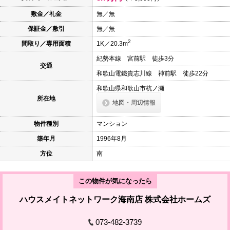
本
文
敷金／礼金
無／無
に
保証金／敷引
無／無
移
動
2
間取り／専用面積
1K／20.3m
し
ま
紀勢本線 宮前駅 徒歩3分
す
交通
フ
和歌山電鐵貴志川線 神前駅 徒歩22分
ッ
タ
和歌山県和歌山市杭ノ瀬
情
所在地
地図・周辺情報
報
に
移
物件種別
マンション
動
し
築年月
1996年8月
ま
す
方位
南
この物件が気になったら
ハウスメイトネットワーク海南店 株式会社ホームズ
073-482-3739