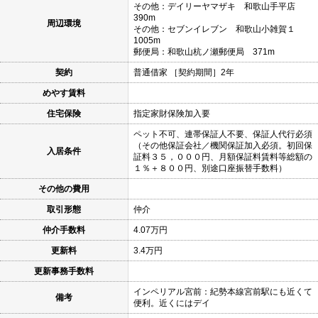
その他：デイリーヤマザキ 和歌山手平店
390m
周辺環境
その他：セブンイレブン 和歌山小雑賀１
1005m
郵便局：和歌山杭ノ瀬郵便局 371m
契約
普通借家 ［契約期間］2年
めやす賃料
住宅保険
指定家財保険加入要
ペット不可、連帯保証人不要、保証人代行必須
（その他保証会社／機関保証加入必須。初回保
入居条件
証料３５，０００円、月額保証料賃料等総額の
１％＋８００円、別途口座振替手数料）
その他の費用
取引形態
仲介
仲介手数料
4.07万円
更新料
3.4万円
更新事務手数料
インペリアル宮前：紀勢本線宮前駅にも近くて
備考
便利。近くにはデイ