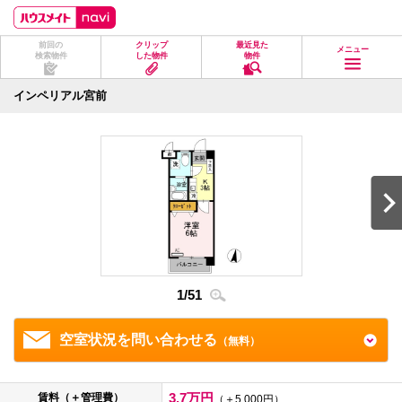
ペ
ペ
こ
こ
こ
ー
ー
こ
こ
こ
ジ
ジ
か
か
か
前回の
クリップ
最近見た
の
内
ら
ら
ら
メニュー
検索物件
した物件
物件
先
を
ヘ
本
フ
頭
移
ッ
文
ッ
に
動
ダ
に
タ
インペリアル宮前
な
す
情
な
情
り
る
報
り
報
ま
た
に
ま
に
す。
め
な
す。
な
の
り
り
リ
ま
ま
ン
す。
す。
ク
で
す。
ヘ
ッ
ダ
1
/
51
2
/
5
情
報
に
移
空室状況を問い合わせる
（無料）
動
し
ま
す
3.7万円
賃料（＋管理費）
（＋5,000円）