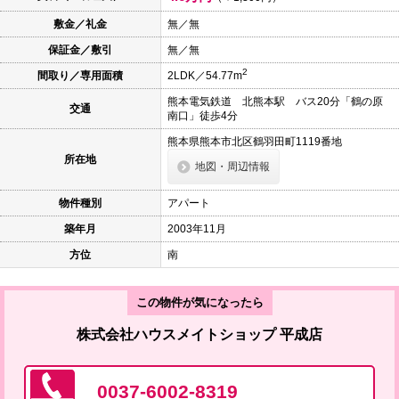
本
文
敷金／礼金
無／無
に
保証金／敷引
無／無
移
動
2
間取り／専用面積
2LDK／54.77m
し
ま
熊本電気鉄道 北熊本駅 バス20分「鶴の原
す
交通
南口」徒歩4分
フ
ッ
熊本県熊本市北区鶴羽田町1119番地
タ
所在地
情
地図・周辺情報
報
に
物件種別
アパート
移
動
築年月
2003年11月
し
ま
方位
南
す
この物件が気になったら
株式会社ハウスメイトショップ 平成店
0037-6002-8319