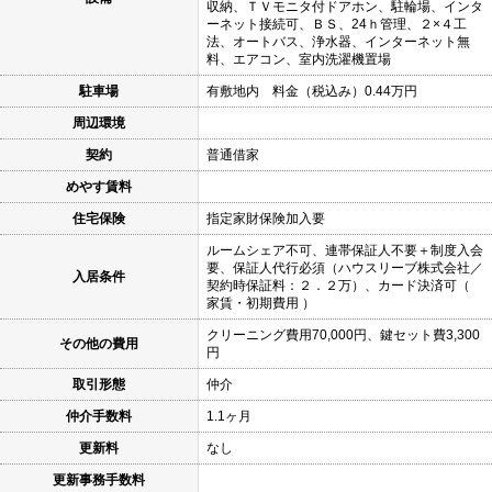
収納、ＴＶモニタ付ドアホン、駐輪場、インタ
ーネット接続可、ＢＳ、24ｈ管理、２×４工
法、オートバス、浄水器、インターネット無
料、エアコン、室内洗濯機置場
駐車場
有敷地内 料金（税込み）0.44万円
周辺環境
契約
普通借家
めやす賃料
住宅保険
指定家財保険加入要
ルームシェア不可、連帯保証人不要＋制度入会
要、保証人代行必須（ハウスリーブ株式会社／
入居条件
契約時保証料：２．２万）、カード決済可（
家賃・初期費用 ）
クリーニング費用70,000円、鍵セット費3,300
その他の費用
円
取引形態
仲介
仲介手数料
1.1ヶ月
更新料
なし
更新事務手数料