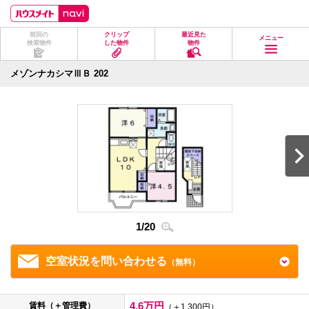
ペ
ペ
こ
こ
こ
ー
ー
こ
こ
こ
ジ
ジ
か
か
か
前回の
クリップ
最近見た
の
内
ら
ら
ら
メニュー
検索物件
した物件
物件
先
を
ヘ
本
フ
頭
移
ッ
文
ッ
に
動
ダ
に
タ
メゾンナカシマⅢＢ 202
な
す
情
な
情
り
る
報
り
報
ま
た
に
ま
に
す。
め
な
す。
な
の
り
り
リ
ま
ま
ン
す。
す。
ク
で
す。
ヘ
ッ
ダ
1
/
20
2
/
2
情
報
に
移
空室状況を問い合わせる
（無料）
動
し
ま
す
4.6万円
賃料（＋管理費）
（＋1,300円）