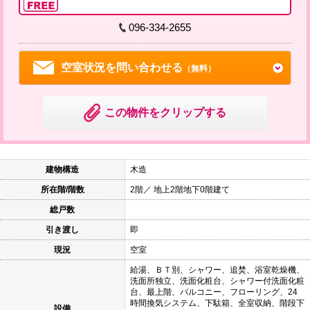
096-334-2655
空室状況を問い合わせる
（無料）
この物件をクリップする
建物構造
木造
所在階/階数
2階／ 地上2階地下0階建て
総戸数
引き渡し
即
現況
空室
給湯、ＢＴ別、シャワー、追焚、浴室乾燥機、
洗面所独立、洗面化粧台、シャワー付洗面化粧
台、最上階、バルコニー、フローリング、24
時間換気システム、下駄箱、全室収納、階段下
設備