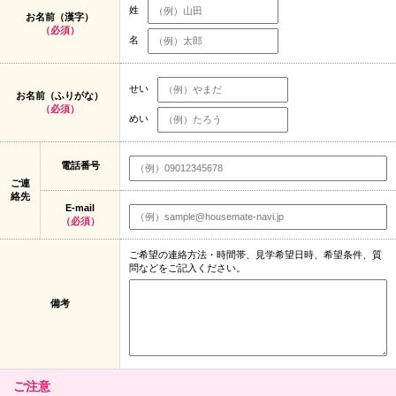
姓
お名前（漢字）
（必須）
名
せい
お名前（ふりがな）
（必須）
めい
電話番号
ご連
絡先
E-mail
（必須）
ご希望の連絡方法・時間帯、見学希望日時、希望条件、質
問などをご記入ください。
備考
ご注意