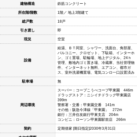
建物構造
鉄筋コンクリート
所在階/階数
1階／ 地上3階建て
総戸数
18戸
引き渡し
即
現況
空室
給湯、ＢＴ同室、シャワー、洗面台、角部屋、
バルコニー、クロゼット、下駄箱、インターホ
ン、ゴミ置場、駐輪場、地上デジタル、24ｈ
設備
管理、敷地内ゴミ置き場、冷蔵庫、当社管理物
件、インターネット無料、エアコン、都市ガ
ス、室外洗濯機置場、電気コンロ一口設置済み
駐車場
無
スーパー：コープこうべコープ甲東園 446m
ドラッグストア：ニシイチドラッグ甲東園店
399m
周辺環境
警察署・交番：甲東園交番 141m
その他：阪急今津線「甲東園」 272m
銀行：三井住友銀行甲東支店 204m
コンビニ：ローソン甲東園駅前店 266m
契約
定期借家 [期日指定]2030年3月31日