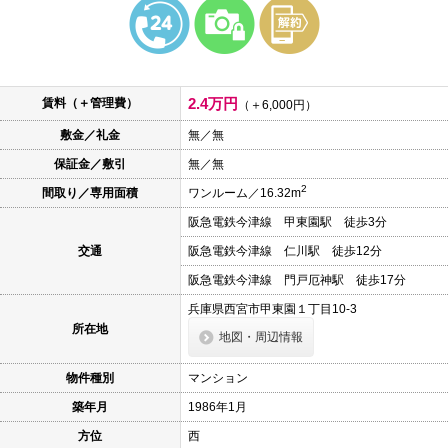
本
文
に
移
動
し
2.4万円
賃料（＋管理費）
ま
（＋6,000円）
す
敷金／礼金
無／無
フ
ッ
保証金／敷引
無／無
タ
情
2
間取り／専用面積
ワンルーム／16.32m
報
に
阪急電鉄今津線 甲東園駅 徒歩3分
移
動
交通
阪急電鉄今津線 仁川駅 徒歩12分
し
阪急電鉄今津線 門戸厄神駅 徒歩17分
ま
す
兵庫県西宮市甲東園１丁目10-3
所在地
地図・周辺情報
物件種別
マンション
築年月
1986年1月
方位
西