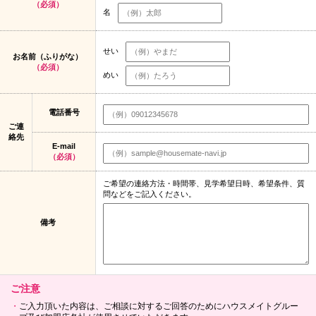
（必須）
名
せい
お名前（ふりがな）
（必須）
めい
電話番号
ご連
絡先
E-mail
（必須）
ご希望の連絡方法・時間帯、見学希望日時、希望条件、質
問などをご記入ください。
備考
ご注意
ご入力頂いた内容は、ご相談に対するご回答のためにハウスメイトグルー