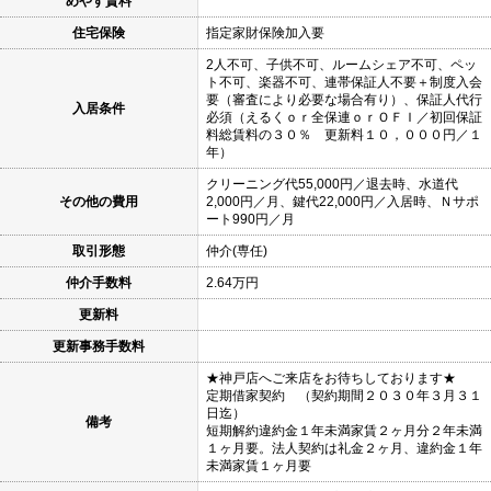
めやす賃料
住宅保険
指定家財保険加入要
2人不可、子供不可、ルームシェア不可、ペッ
ト不可、楽器不可、連帯保証人不要＋制度入会
要（審査により必要な場合有り）、保証人代行
入居条件
必須（えるくｏｒ全保連ｏｒＯＦＩ／初回保証
料総賃料の３０％ 更新料１０，０００円／１
年）
クリーニング代55,000円／退去時、水道代
その他の費用
2,000円／月、鍵代22,000円／入居時、Ｎサポ
ート990円／月
取引形態
仲介(専任)
仲介手数料
2.64万円
更新料
更新事務手数料
★神戸店へご来店をお待ちしております★
定期借家契約 （契約期間２０３０年３月３１
日迄）
備考
短期解約違約金１年未満家賃２ヶ月分２年未満
１ヶ月要。法人契約は礼金２ヶ月、違約金１年
未満家賃１ヶ月要