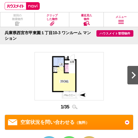
ペ
ペ
こ
こ
こ
ー
ー
こ
こ
こ
ジ
ジ
か
か
か
前回の
クリップ
最近見た
の
内
ら
ら
ら
メニュー
検索物件
した物件
物件
先
を
ヘ
本
フ
頭
移
ッ
文
ッ
に
動
ダ
に
タ
兵庫県西宮市甲東園１丁目10-3 ワンルーム マン
ハウスメイト管理物件
な
す
情
な
情
ション
り
る
報
り
報
ま
た
に
ま
に
す。
め
な
す。
な
の
り
り
リ
ま
ま
ン
す。
す。
ク
で
す。
ヘ
ッ
ダ
情
報
1
/
35
2
/
3
に
移
動
空室状況を問い合わせる
（無料）
し
ま
す