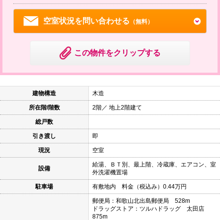
空室状況を問い合わせる
（無料）
この物件をクリップする
建物構造
木造
所在階/階数
2階／ 地上2階建て
総戸数
引き渡し
即
現況
空室
給湯、ＢＴ別、最上階、冷蔵庫、エアコン、室
設備
外洗濯機置場
駐車場
有敷地内 料金（税込み）0.44万円
郵便局：和歌山北出島郵便局 528m
ドラッグストア：ツルハドラッグ 太田店
875m