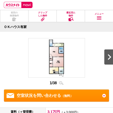
ペ
ペ
こ
こ
こ
ー
ー
こ
こ
こ
ジ
ジ
か
か
か
前回の
クリップ
最近見た
の
内
ら
ら
ら
メニュー
検索物件
した物件
物件
先
を
ヘ
本
フ
頭
移
ッ
文
ッ
に
動
ダ
に
タ
ＯＫハウス有家
な
す
情
な
情
り
る
報
り
報
ま
た
に
ま
に
す。
め
な
す。
な
の
り
り
リ
ま
ま
ン
す。
す。
ク
で
す。
ヘ
ッ
ダ
1
/
38
2
/
3
情
報
に
移
空室状況を問い合わせる
（無料）
動
し
ま
す
3.1万円
賃料（＋管理費）
（＋3,000円）