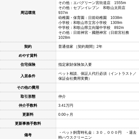
その他：エバグリーン宮街道店 1555m
その他：セブンイレブン 和歌山太田店
周辺環境
937m
幼稚園・保育園：日前幼稚園 1038m
小学校：和歌山市立宮小学校 1309m
中学校：和歌山県立向陽中学校 892m
その他：日前神宮・國懸神宮（日前宮社務
1028m
契約
普通借家 ［契約期間］2年
めやす賃料
住宅保険
指定家財保険加入要
ペット相談、保証人代行必須（イントラスト／
入居条件
保証会社費用実費）
その他の費用
取引形態
仲介
仲介手数料
3.41万円
更新料
0.00ヶ月
更新事務手数料
・ペット飼育時礼金：３０，０００円 ・退去
備考
時ハウスクリーニン