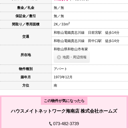
本
文
敷金／礼金
無／無
に
保証金／敷引
無／無
移
動
2
間取り／専用面積
2K／33m
し
ま
和歌山電鐵貴志川線 日前宮駅 徒歩14分
す
交通
フ
和歌山電鐵貴志川線 田中口駅 徒歩14分
ッ
タ
和歌山県和歌山市有家
情
所在地
地図・周辺情報
報
に
移
物件種別
アパート
動
し
築年月
1973年12月
ま
す
方位
南
この物件が気になったら
ハウスメイトネットワーク海南店 株式会社ホームズ
073-482-3739