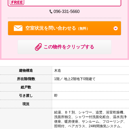
096-331-5660
空室状況を問い合わせる
（無料）
この物件をクリップする
建物構造
木造
所在階/階数
1階／ 地上2階地下0階建て
総戸数
引き渡し
即
現況
給湯、ＢＴ別、シャワー、追焚、浴室乾燥機、
洗面所独立、シャワー付洗面化粧台、温水洗浄
便座、暖房便座、サンルーム、フローリング、
照明付、ペアガラス、24時間換気システム、