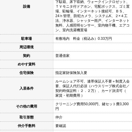
下駄箱、床下収納、ウォークインクロゼット、
設備
ＴＶモニタ付ドアホン、宅配ボックス、ゴミ置
場、駐輪場、インターネット接続可、ＢＳ、
24ｈ管理、防犯カメラ、システムK、２×４工
法、浄水器、シャッター雨戸、インターネット
無料、人感照明センサー、室内物干機、エアコ
ン、室内洗濯機置場
駐車場
有敷地内 料金（税込み）0.33万円
周辺環境
契約
普通借家
めやす賃料
住宅保険
指定家財保険加入要
ルームシェア不可、連帯保証人不要＋制度入会
要、保証人代行必須（ハウスリーブ株式会社／
入居条件
契約時保証料：２．２万）、カード決済可（
家賃・初期費用 ）
クリーニング費用50,000円、鍵セット費3,300
その他の費用
円
取引形態
仲介
仲介手数料
要確認