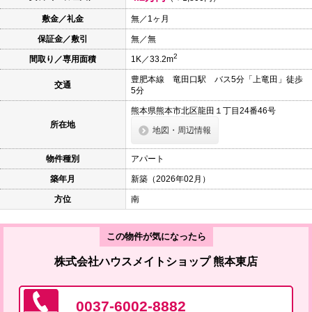
本
文
敷金／礼金
無／1ヶ月
に
保証金／敷引
無／無
移
動
2
間取り／専用面積
1K／33.2m
し
ま
豊肥本線 竜田口駅 バス5分「上竜田」徒歩
す
交通
5分
フ
ッ
熊本県熊本市北区龍田１丁目24番46号
タ
所在地
情
地図・周辺情報
報
に
物件種別
アパート
移
動
築年月
新築（2026年02月）
し
ま
方位
南
す
この物件が気になったら
株式会社ハウスメイトショップ 熊本東店
0037-6002-8882