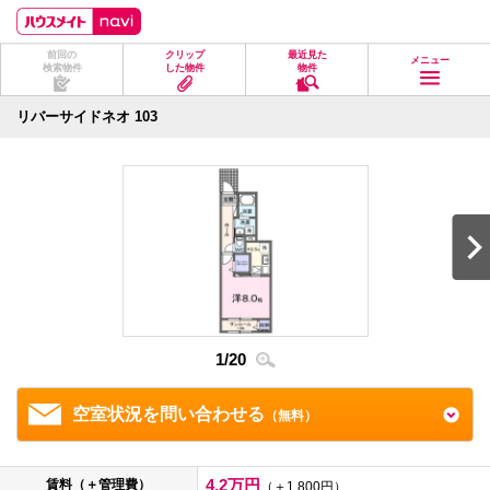
ペ
ペ
こ
こ
こ
ー
ー
こ
こ
こ
ジ
ジ
か
か
か
前回の
クリップ
最近見た
の
内
ら
ら
ら
メニュー
検索物件
した物件
物件
先
を
ヘ
本
フ
頭
移
ッ
文
ッ
に
動
ダ
に
タ
リバーサイドネオ 103
な
す
情
な
情
り
る
報
り
報
ま
た
に
ま
に
す。
め
な
す。
な
の
り
り
リ
ま
ま
ン
す。
す。
ク
で
す。
ヘ
ッ
ダ
1
/
20
2
/
2
情
報
に
移
空室状況を問い合わせる
（無料）
動
し
ま
す
4.2万円
賃料（＋管理費）
（＋1,800円）