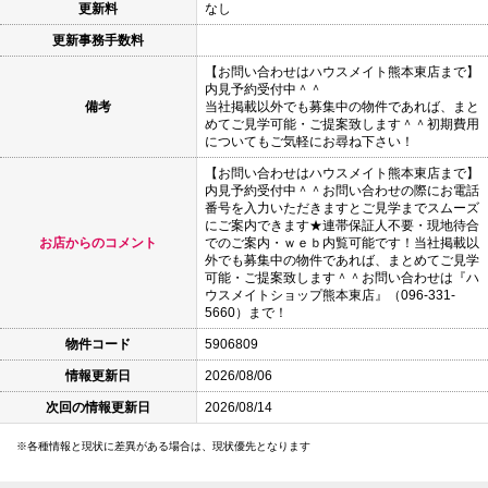
更新料
なし
更新事務手数料
【お問い合わせはハウスメイト熊本東店まで】
内見予約受付中＾＾
備考
当社掲載以外でも募集中の物件であれば、まと
めてご見学可能・ご提案致します＾＾初期費用
についてもご気軽にお尋ね下さい！
【お問い合わせはハウスメイト熊本東店まで】
内見予約受付中＾＾お問い合わせの際にお電話
番号を入力いただきますとご見学までスムーズ
にご案内できます★連帯保証人不要・現地待合
お店からのコメント
でのご案内・ｗｅｂ内覧可能です！当社掲載以
外でも募集中の物件であれば、まとめてご見学
可能・ご提案致します＾＾お問い合わせは『ハ
ウスメイトショップ熊本東店』（096-331-
5660）まで！
物件コード
5906809
情報更新日
2026/08/06
次回の情報更新日
2026/08/14
各種情報と現状に差異がある場合は、現状優先となります