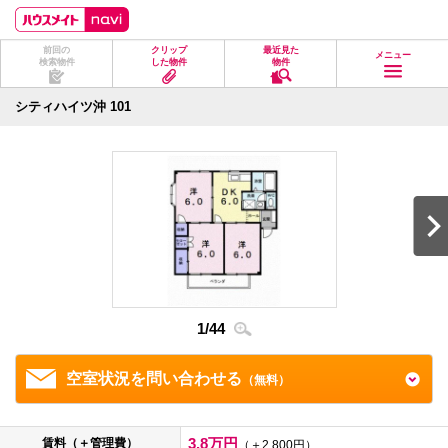
ペ
ペ
こ
こ
こ
ー
ー
こ
こ
こ
ジ
ジ
か
か
か
前回の
クリップ
最近見た
の
内
ら
ら
ら
メニュー
検索物件
した物件
物件
先
を
ヘ
本
フ
頭
移
ッ
文
ッ
に
動
ダ
に
タ
シティハイツ沖 101
な
す
情
な
情
り
る
報
り
報
ま
た
に
ま
に
す。
め
な
す。
な
の
り
り
リ
ま
ま
ン
す。
す。
ク
で
す。
ヘ
ッ
ダ
1
/
44
2
/
4
情
報
に
移
空室状況を問い合わせる
（無料）
動
し
ま
す
3.8万円
賃料（＋管理費）
（＋2,800円）