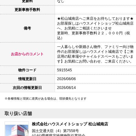
更新料
なし
更新事務手数料
★松山城南店へご来店をお待ちしております★
お部屋探しはハウスメイトショップ松山城南店
備考
へ、お気軽にご相談くださいませ
更新時、更新事務手数料２２，０００円（税
込）
一人暮らしや新婚さん物件、ファミリー向け物
件のお部屋探しはハウスメイト城南店で【ご来
お店からのコメント
店用の駐車場やチャイルドスペースもございま
す】お気軽にお問い合わせ、ご来店ください。
物件コード
5915545
情報更新日
2026/08/06
次回の情報更新日
2026/08/14
各種情報と現状に差異がある場合は、現状優先となります
取り扱い店舗
株式会社ハウスメイトショップ 松山城南店
国土交通大臣（4）第7558号
(公社)愛媛県宅地建物取引業協会