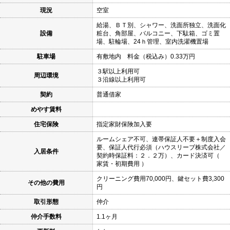
現況
空室
給湯、ＢＴ別、シャワー、洗面所独立、洗面化
設備
粧台、角部屋、バルコニー、下駄箱、ゴミ置
場、駐輪場、24ｈ管理、室内洗濯機置場
駐車場
有敷地内 料金（税込み）0.33万円
３駅以上利用可
周辺環境
３沿線以上利用可
契約
普通借家
めやす賃料
住宅保険
指定家財保険加入要
ルームシェア不可、連帯保証人不要＋制度入会
要、保証人代行必須（ハウスリーブ株式会社／
入居条件
契約時保証料：２．２万）、カード決済可（
家賃・初期費用 ）
クリーニング費用70,000円、鍵セット費3,300
その他の費用
円
取引形態
仲介
仲介手数料
1.1ヶ月