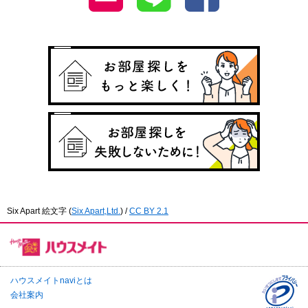
Six Apart 絵文字
(
Six Apart,Ltd.
) /
CC BY 2.1
ハウスメイトnaviとは
会社案内