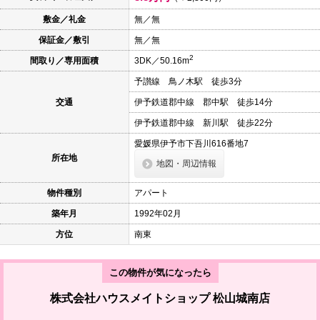
本
文
敷金／礼金
無／無
に
保証金／敷引
無／無
移
動
2
間取り／専用面積
3DK／50.16m
し
ま
予讃線 鳥ノ木駅 徒歩3分
す
フ
交通
伊予鉄道郡中線 郡中駅 徒歩14分
ッ
タ
伊予鉄道郡中線 新川駅 徒歩22分
情
報
愛媛県伊予市下吾川616番地7
に
所在地
地図・周辺情報
移
動
し
物件種別
アパート
ま
す
築年月
1992年02月
方位
南東
この物件が気になったら
株式会社ハウスメイトショップ 松山城南店