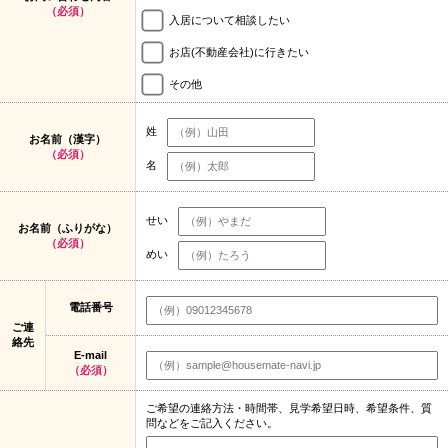
（必須）
入居について相談したい
お店(不動産会社)に行きたい
その他
姓
お名前（漢字）
（必須）
名
せい
お名前（ふりがな）
（必須）
めい
電話番号
ご連
絡先
E-mail
（必須）
ご希望の連絡方法・時間帯、見学希望日時、希望条件、質
問などをご記入ください。