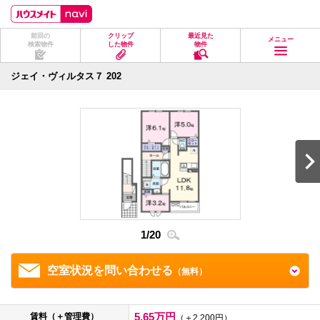
ペ
ペ
こ
こ
こ
ー
ー
こ
こ
こ
ジ
ジ
か
か
か
前回の
クリップ
最近見た
の
内
ら
ら
ら
メニュー
検索物件
した物件
物件
先
を
ヘ
本
フ
頭
移
ッ
文
ッ
に
動
ダ
に
タ
ジェイ・ヴィルタス７ 202
な
す
情
な
情
り
る
報
り
報
ま
た
に
ま
に
す。
め
な
す。
な
の
り
り
リ
ま
ま
ン
す。
す。
ク
で
す。
ヘ
ッ
ダ
1
/
20
2
/
2
情
報
に
移
空室状況を問い合わせる
（無料）
動
し
ま
す
5.65万円
賃料（＋管理費）
（＋2,200円）