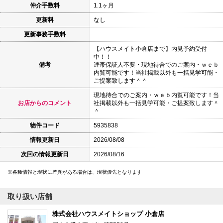
仲介手数料
1.1ヶ月
更新料
なし
更新事務手数料
【ハウスメイト小倉店まで】内見予約受付
中！！
備考
連帯保証人不要・現地待合でのご案内・ｗｅｂ
内覧可能です！当社掲載以外も一括見学可能・
ご提案致します＾＾
現地待合でのご案内・ｗｅｂ内覧可能です！当
お店からのコメント
社掲載以外も一括見学可能・ご提案致します＾
＾
物件コード
5935838
情報更新日
2026/08/08
次回の情報更新日
2026/08/16
各種情報と現状に差異がある場合は、現状優先となります
取り扱い店舗
株式会社ハウスメイトショップ 小倉店