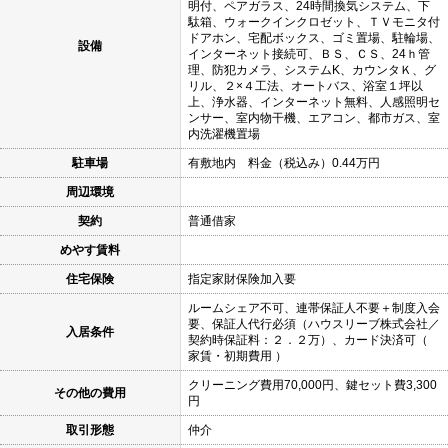
明付、ペアガラス、24時間換気システム、下
駄箱、ウォークインクロゼット、ＴＶモニタ付
ドアホン、宅配ボックス、ゴミ置場、駐輪場、
設備
インターネット接続可、ＢＳ、ＣＳ、24ｈ管
理、防犯カメラ、システムK、カウンタＫ、グ
リル、２×４工法、オートバス、浴室１坪以
上、浄水器、インターネット無料、人感照明セ
ンサー、室内物干機、エアコン、都市ガス、室
内洗濯機置場
駐車場
有敷地内 料金（税込み）0.44万円
周辺環境
契約
普通借家
めやす賃料
住宅保険
指定家財保険加入要
ルームシェア不可、連帯保証人不要＋制度入会
要、保証人代行必須（ハウスリーブ株式会社／
入居条件
契約時保証料：２．２万）、カード決済可（
家賃・初期費用 ）
クリーニング費用70,000円、鍵セット費3,300
その他の費用
円
取引形態
仲介