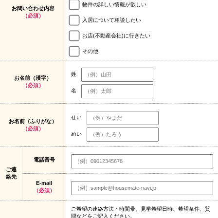
物件の詳しい情報が欲しい
お問い合わせ内容
（必須）
入居について相談したい
お店(不動産会社)に行きたい
その他
姓
お名前（漢字）
（必須）
名
せい
お名前（ふりがな）
（必須）
めい
電話番号
ご連
絡先
E-mail
（必須）
ご希望の連絡方法・時間帯、見学希望日時、希望条件、質
問などをご記入ください。