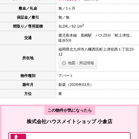
本
文
敷金／礼金
無／1ヶ月
に
保証金／敷引
無／無
移
動
2
間取り／専用面積
3LDK／62.1m
し
ま
鹿児島本線 黒崎駅 バス25分「町上津役」
す
交通
徒歩5分
フ
ッ
福岡県北九州市八幡西区町上津役西１丁目10-
タ
12
情
所在地
報
地図・周辺情報
に
移
物件種別
アパート
動
し
築年月
新築（2026年03月）
ま
す
方位
東
この物件が気になったら
株式会社ハウスメイトショップ 小倉店