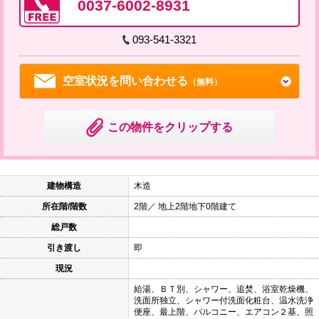
0037-6002-8931
093-541-3321
空室状況を問い合わせる
（無料）
この物件をクリップする
建物構造
木造
所在階/階数
2階／ 地上2階地下0階建て
総戸数
引き渡し
即
現況
給湯、ＢＴ別、シャワー、追焚、浴室乾燥機、
洗面所独立、シャワー付洗面化粧台、温水洗浄
便座、最上階、バルコニー、エアコン２基、照