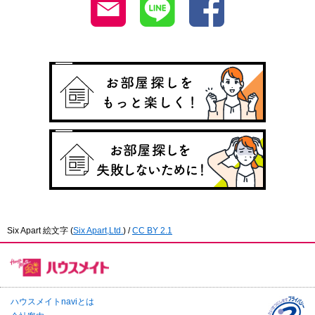
Six Apart 絵文字
(
Six Apart,Ltd.
) /
CC BY 2.1
ハウスメイトnaviとは