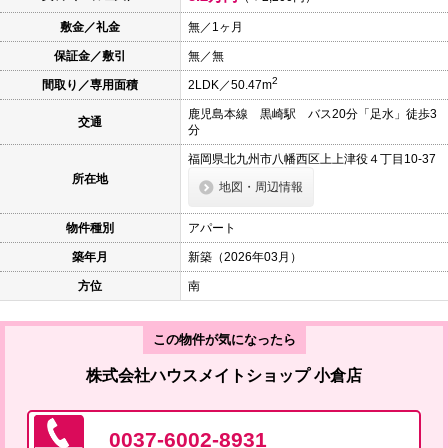
本
文
敷金／礼金
無／1ヶ月
に
保証金／敷引
無／無
移
動
2
間取り／専用面積
2LDK／50.47m
し
ま
鹿児島本線 黒崎駅 バス20分「足水」徒歩3
す
交通
分
フ
ッ
福岡県北九州市八幡西区上上津役４丁目10-37
タ
所在地
情
地図・周辺情報
報
に
物件種別
アパート
移
動
築年月
新築（2026年03月）
し
ま
方位
南
す
この物件が気になったら
株式会社ハウスメイトショップ 小倉店
0037-6002-8931