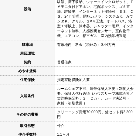
駄箱、床下収納、ウォークインクロゼット、Ｔ
Ｖモニタ付ドアホン、宅配ボックス、ゴミ置
設備
場、駐輪場、インターネット接続可、ＢＳ、Ｃ
Ｓ、24ｈ管理、防犯カメラ、システムK、カウ
ンタＫ、グリル、２×４工法、オートバス、浴
室１坪以上、浄水器、シャッター雨戸、インタ
ーネット無料、人感照明センサー、室内物干
機、エアコン、都市ガス、室内洗濯機置場
駐車場
有敷地内 料金（税込み）0.44万円
周辺環境
契約
普通借家
めやす賃料
住宅保険
指定家財保険加入要
ルームシェア不可、連帯保証人不要＋制度入会
要、保証人代行必須（ハウスリーブ株式会社／
入居条件
契約時保証料：２．２万）、カード決済可（
家賃・初期費用 ）
クリーニング費用70,000円、鍵セット費3,300
その他の費用
円
取引形態
仲介
仲介手数料
1.1ヶ月