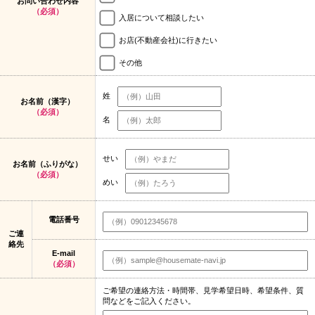
お問い合わせ内容
（必須）
入居について相談したい
お店(不動産会社)に行きたい
その他
姓
お名前（漢字）
（必須）
名
せい
お名前（ふりがな）
（必須）
めい
電話番号
ご連
絡先
E-mail
（必須）
ご希望の連絡方法・時間帯、見学希望日時、希望条件、質
問などをご記入ください。