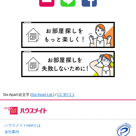
Six Apart 絵文字
(
Six Apart,Ltd.
) /
CC BY 2.1
ハウスメイトnaviとは
会社案内