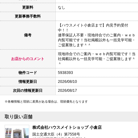
更新料
なし
更新事務手数料
【ハウスメイト小倉店まで】内見予約受付
中！！
備考
連帯保証人不要・現地待合でのご案内・ｗｅｂ
内覧可能です！当社掲載以外も一括見学可能・
ご提案致します＾＾
現地待合でのご案内・ｗｅｂ内覧可能です！当
お店からのコメント
社掲載以外も一括見学可能・ご提案致します＾
＾
物件コード
5938393
情報更新日
2026/08/10
次回の情報更新日
2026/08/17
各種情報と現状に差異がある場合は、現状優先となります
取り扱い店舗
株式会社ハウスメイトショップ 小倉店
国土交通大臣（4）第7558号