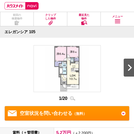
ペ
ペ
こ
こ
こ
ー
ー
こ
こ
こ
ジ
ジ
か
か
か
前回の
クリップ
最近見た
の
内
ら
ら
ら
メニュー
検索物件
した物件
物件
先
を
ヘ
本
フ
頭
移
ッ
文
ッ
に
動
ダ
に
タ
エレガンシア 105
な
す
情
な
情
り
る
報
り
報
ま
た
に
ま
に
す。
め
な
す。
な
の
り
り
リ
ま
ま
ン
す。
す。
ク
で
す。
ヘ
ッ
ダ
1
/
20
2
/
2
情
報
に
移
空室状況を問い合わせる
（無料）
動
し
ま
す
5.2万円
賃料（＋管理費）
（＋2,200円）