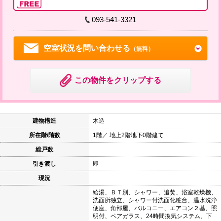
093-541-3321
空室状況を問い合わせる
（無料）
この物件をクリップする
建物構造
木造
所在階/階数
1階／ 地上2階地下0階建て
総戸数
引き渡し
即
現況
給湯、ＢＴ別、シャワー、追焚、浴室乾燥機、
洗面所独立、シャワー付洗面化粧台、温水洗浄
便座、角部屋、バルコニー、エアコン２基、照
明付、ペアガラス、24時間換気システム、下