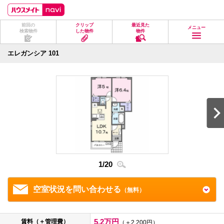
ペ
ペ
こ
こ
こ
ー
ー
こ
こ
こ
ジ
ジ
か
か
か
前回の
クリップ
最近見た
の
内
ら
ら
ら
メニュー
検索物件
した物件
物件
先
を
ヘ
本
フ
頭
移
ッ
文
ッ
に
動
ダ
に
タ
エレガンシア 101
な
す
情
な
情
り
る
報
り
報
ま
た
に
ま
に
す。
め
な
す。
な
の
り
り
リ
ま
ま
ン
す。
す。
ク
で
す。
ヘ
ッ
ダ
1
/
20
2
/
2
情
報
に
移
空室状況を問い合わせる
（無料）
動
し
ま
す
5.2万円
賃料（＋管理費）
（＋2,200円）