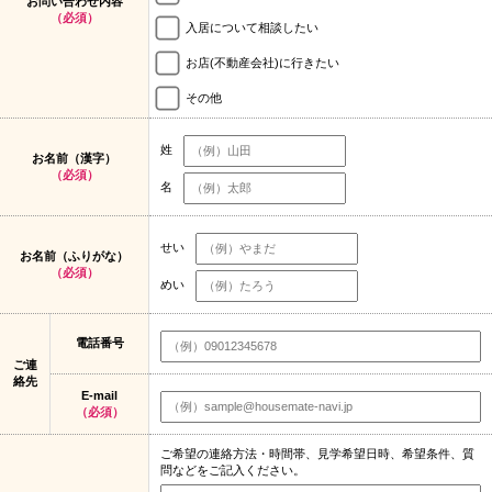
お問い合わせ内容
（必須）
入居について相談したい
お店(不動産会社)に行きたい
その他
姓
お名前（漢字）
（必須）
名
せい
お名前（ふりがな）
（必須）
めい
電話番号
ご連
絡先
E-mail
（必須）
ご希望の連絡方法・時間帯、見学希望日時、希望条件、質
問などをご記入ください。