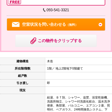
093-541-3321
空室状況を問い合わせる
（無料）
この物件をクリップする
建物構造
木造
所在階/階数
1階／ 地上2階地下0階建て
総戸数
引き渡し
即
現況
給湯、ＢＴ別、シャワー、追焚、浴室乾燥機、
洗面所独立、シャワー付洗面化粧台、温水洗浄
便座、角部屋、バルコニー、エアコン２基、照
明付、ペアガラス、24時間換気システム、下