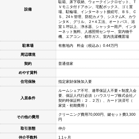
駄箱、床下収納、ウォークインクロゼット、Ｔ
Ｖモニタ付ドアホン、宅配ボックス、ゴミ置
設備
場、駐輪場、インターネット接続可、ＢＳ、Ｃ
Ｓ、24ｈ管理、防犯カメラ、システムK、カウ
ンタＫ、グリル、２×４工法、オートバス、浴
室１坪以上、浄水器、シャッター雨戸、インタ
ーネット無料、人感照明センサー、室内物干
機、エアコン、都市ガス、室内洗濯機置場
駐車場
有敷地内 料金（税込み）0.44万円
周辺環境
契約
普通借家
めやす賃料
住宅保険
指定家財保険加入要
ルームシェア不可、連帯保証人不要＋制度入会
要、保証人代行必須（ハウスリーブ株式会社／
入居条件
契約時保証料：２．２万）、カード決済可（
家賃・初期費用 ）
クリーニング費用70,000円、鍵セット費3,300
その他の費用
円
取引形態
仲介
仲介手数料
1.1ヶ月