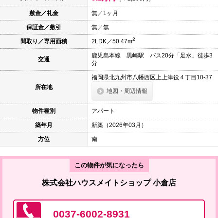
本
文
敷金／礼金
無／1ヶ月
に
保証金／敷引
無／無
移
動
2
間取り／専用面積
2LDK／50.47m
し
ま
鹿児島本線 黒崎駅 バス20分「足水」徒歩3
す
交通
分
フ
ッ
福岡県北九州市八幡西区上上津役４丁目10-37
タ
所在地
情
地図・周辺情報
報
に
物件種別
アパート
移
動
築年月
新築（2026年03月）
し
ま
方位
南
す
この物件が気になったら
株式会社ハウスメイトショップ 小倉店
0037-6002-8931