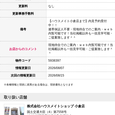
更新料
なし
更新事務手数料
【ハウスメイト小倉店まで】内見予約受付
中！！
備考
連帯保証人不要・現地待合でのご案内・ｗｅｂ
内覧可能です！当社掲載以外も一括見学可能・
ご提案致します＾＾
現地待合でのご案内・ｗｅｂ内覧可能です！当
お店からのコメント
社掲載以外も一括見学可能・ご提案致します＾
＾
物件コード
5938397
情報更新日
2026/08/07
次回の情報更新日
2026/08/15
各種情報と現状に差異がある場合は、現状優先となります
取り扱い店舗
株式会社ハウスメイトショップ 小倉店
国土交通大臣（4）第7558号