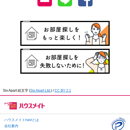
Six Apart 絵文字
(
Six Apart,Ltd.
) /
CC BY 2.1
ハウスメイトnaviとは
会社案内