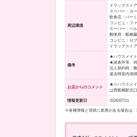
ドラッグストア
スーパー：ヨー
飲食店：バーミ
コンビニ：ファ
周辺環境
スーパー：ベル
郵便局：船橋藤
コンビニ：セブ
ドラッグストア
★ハウスメイ
★諸条件等、
備考
法人契約時：
退去時室内清
★☆ハウスメ
お店からのコメント
は西船橋駅北
情報更新日
2026/07/21
※各種情報と現状に差異がある場合は、