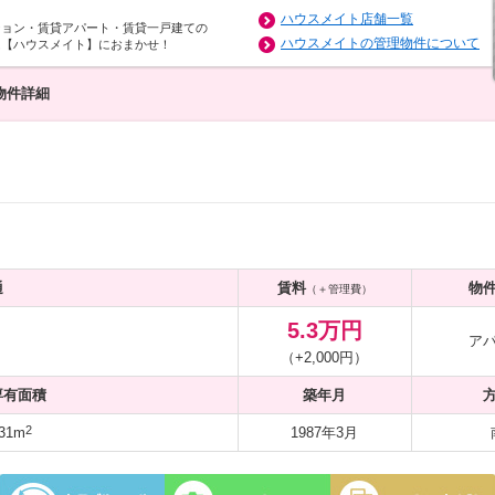
ハウスメイト店舗一覧
ション・賃貸アパート・賃貸一戸建ての
ハウスメイトの管理物件について
は【ハウスメイト】におまかせ！
物件詳細
通
賃料
物
（＋管理費）
5.3万円
ア
（+2,000円）
専有面積
築年月
2
31m
1987年3月