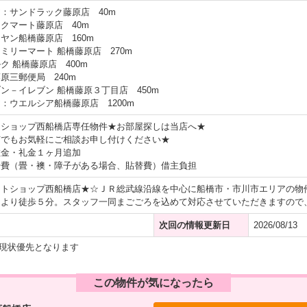
：サンドラック藤原店 40m
クマート藤原店 40m
ヤン船橋藤原店 160m
ミリーマート 船橋藤原店 270m
ク 船橋藤原店 400m
原三郵便局 240m
ン－イレブン 船橋藤原３丁目店 450m
：ウエルシア船橋藤原店 1200m
トショップ西船橋店専任物件★お部屋探しは当店へ★
何でもお気軽にご相談お申し付けください★
敷金・礼金１ヶ月追加
掃費（畳・襖・障子がある場合、貼替費）借主負担
イトショップ西船橋店★☆ＪＲ総武線沿線を中心に船橋市・市川市エリアの物
口より徒歩５分。スタッフ一同まごごろを込めて対応させていただきますので
次回の情報更新日
2026/08/13
現状優先となります
この物件が気になったら