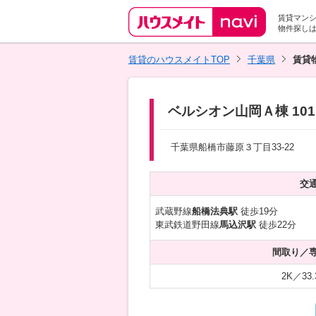
賃貸マン
物件探し
賃貸のハウスメイトTOP
千葉県
賃貸
ベルシオン山岡Ａ棟 101
千葉県船橋市藤原３丁目33-22
交
武蔵野線
船橋法典駅
徒歩19分
東武鉄道野田線
馬込沢駅
徒歩22分
間取り／
2K／33.