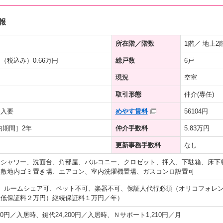
報
所在階／階数
1階／ 地上2
（税込み）0.66万円
総戸数
6戸
現況
空室
取引形態
仲介(専任)
加入要
めやす賃料
56104円
約期間］2年
仲介手数料
5.83万円
更新事務手数料
なし
、シャワー、洗面台、角部屋、バルコニー、クロゼット、押入、下駄箱、床下
、敷地内ゴミ置き場、エアコン、室内洗濯機置場、ガスコンロ設置可
、ルームシェア可、ペット不可、楽器不可、保証人代行必須（オリコフォレ
最低保証料２万円）継続保証料１万円／年）
00円／入居時、鍵代24,200円／入居時、Ｎサポート1,210円／月