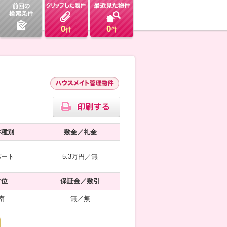
0
0
件
件
件種別
敷金／礼金
パート
5.3万円／無
方位
保証金／敷引
南
無／無