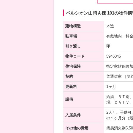
ベルシオン山岡Ａ棟 101の物件情
建物構造
木造
駐車場
有敷地内 料金
引き渡し
即
物件コード
5946045
住宅保険
指定家財保険
契約
普通借家 ［契
更新料
1ヶ月
給湯、ＢＴ別
設備
場、ＣＡＴＶ
2人可、子供可
入居条件
の１ヶ月分（
その他の費用
簡易消火剤5,5