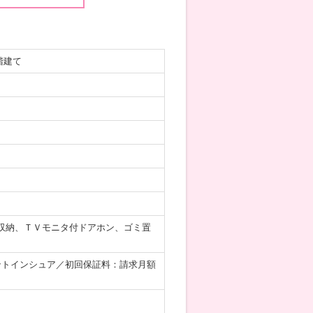
階建て
収納、ＴＶモニタ付ドアホン、ゴミ置
ントインシュア／初回保証料：請求月額