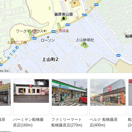
 Inc.
 Inc.
s Inc.
 Inc.
 Inc.
s Inc.
 Inc.
 Inc.
s Inc.
藤原
バーミヤン船橋藤
ファミリーマート
ベルク 船橋藤原
船
原店(160m)
船橋藤原店(270m)
店(400m)
(2