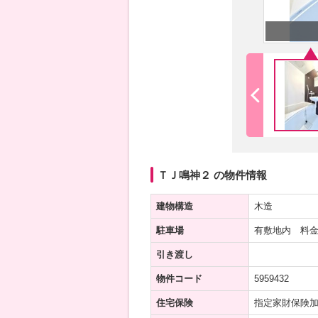
ＴＪ鳴神２ の物件情報
建物構造
木造
駐車場
有敷地内 料金
引き渡し
物件コード
5959432
住宅保険
指定家財保険