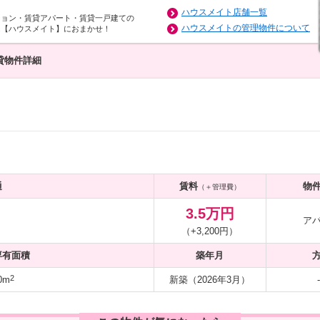
ハウスメイト店舗一覧
ション・賃貸アパート・賃貸一戸建ての
ハウスメイトの管理物件について
は【ハウスメイト】におまかせ！
貸物件詳細
通
賃料
物
（＋管理費）
3.5万円
ア
（+3,200円）
専有面積
築年月
2
0m
新築（2026年3月）
-