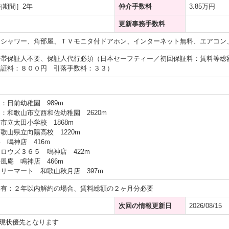
約期間］2年
仲介手数料
3.85万円
更新事務手数料
、シャワー、角部屋、ＴＶモニタ付ドアホン、インターネット無料、エアコン
連帯保証人不要、保証人代行必須（日本セーフティー／初回保証料：賃料等総
保証料：８００円 引落手数料：３３）
：日前幼稚園 989m
：和歌山市立西和佐幼稚園 2620m
市立太田小学校 1868m
歌山県立向陽高校 1220m
 鳴神店 416m
ロウズ３６５ 鳴神店 422m
風庵 鳴神店 466m
リーマート 和歌山秋月店 397m
金有：２年以内解約の場合、賃料総額の２ヶ月分必要
次回の情報更新日
2026/08/15
現状優先となります