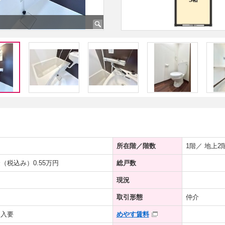
所在階／階数
1階／ 地上2
（税込み）0.55万円
総戸数
現況
取引形態
仲介
加入要
めやす賃料