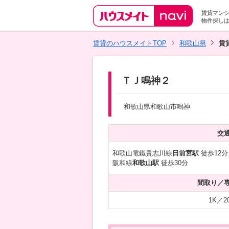
賃貸マン
物件探し
賃貸のハウスメイトTOP
和歌山県
賃
ＴＪ鳴神２
和歌山県和歌山市鳴神
交
和歌山電鐵貴志川線
日前宮駅
徒歩12分
阪和線
和歌山駅
徒歩30分
間取り／
1K／2