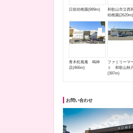
日前幼稚園(989m)
和歌山市立西
幼稚園(2620m)
青木松風庵 鳴神
ファミリーマ
店(466m)
ト 和歌山秋
(397m)
お問い合わせ