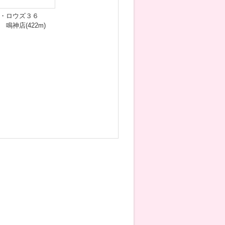
・ロウズ３６
 鳴神店(422m)