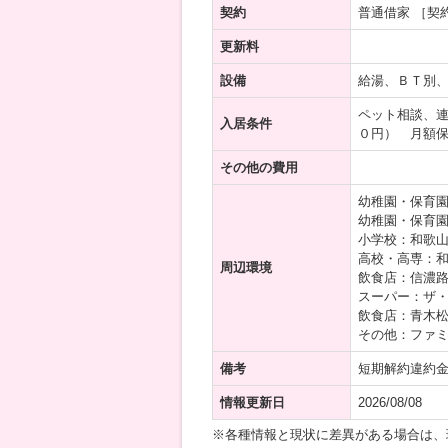
契約
普通借家 ［契
更新料
設備
給湯、ＢＴ別
ペット相談、
入居条件
０円） 月額
その他の費用
幼稚園・保育園
幼稚園・保育園
小学校：和歌山
高校・高専：和
周辺環境
飲食店：信濃路
スーパー：ザ・
飲食店：青木松
その他：ファミ
備考
短期解約違約
情報更新日
2026/08/08
※各種情報と現状に差異がある場合は、