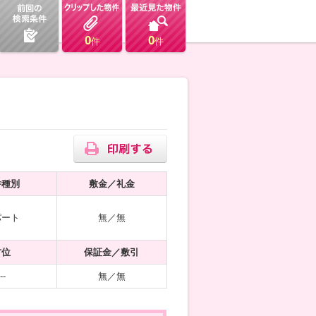
0
0
件
件
件種別
敷金／礼金
パート
無／無
方位
保証金／敷引
--
無／無