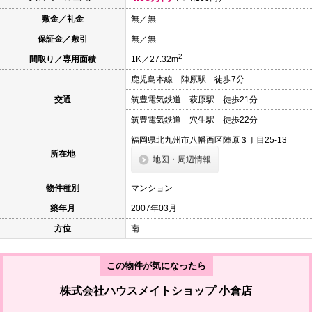
本
文
敷金／礼金
無／無
に
保証金／敷引
無／無
移
動
2
間取り／専用面積
1K／27.32m
し
ま
鹿児島本線 陣原駅 徒歩7分
す
フ
交通
筑豊電気鉄道 萩原駅 徒歩21分
ッ
タ
筑豊電気鉄道 穴生駅 徒歩22分
情
報
福岡県北九州市八幡西区陣原３丁目25-13
に
所在地
地図・周辺情報
移
動
し
物件種別
マンション
ま
す
築年月
2007年03月
方位
南
この物件が気になったら
株式会社ハウスメイトショップ 小倉店