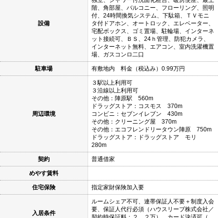
階、角部屋、バルコニー、フローリング、照明
付、24時間換気システム、下駄箱、ＴＶモニ
設備
タ付ドアホン、オートロック、エレベーター、
宅配ボックス、ゴミ置場、駐輪場、インターネ
ット接続可、ＢＳ、24ｈ管理、防犯カメラ、
インターネット無料、エアコン、室内洗濯機置
場、ガスコンロ二口
駐車場
有敷地内 料金（税込み）0.99万円
３駅以上利用可
３沿線以上利用可
その他：陣原駅 560m
ドラッグストア：コスモス 370m
周辺環境
コンビニ：セブンイレブン 430m
その他：クリーニング屋 370m
その他：エコフレンドリータウン陣原 750m
ドラッグストア：ドラッグストア モリ
280m
契約
普通借家
めやす賃料
住宅保険
指定家財保険加入要
ルームシェア不可、連帯保証人不要＋制度入会
要、保証人代行必須（ハウスリーブ株式会社／
入居条件
契約時保証料：２．２万）、カード決済可（