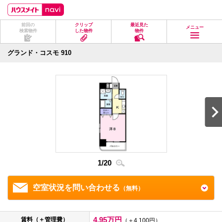
ペ
ペ
こ
こ
こ
ー
ー
こ
こ
こ
ジ
ジ
か
か
か
前回の
クリップ
最近見た
の
内
ら
ら
ら
メニュー
検索物件
した物件
物件
先
を
ヘ
本
フ
頭
移
ッ
文
ッ
に
動
ダ
に
タ
グランド・コスモ 910
な
す
情
な
情
り
る
報
り
報
ま
た
に
ま
に
す。
め
な
す。
な
の
り
り
リ
ま
ま
ン
す。
す。
ク
で
す。
ヘ
ッ
ダ
1
/
20
2
/
2
情
報
に
移
空室状況を問い合わせる
（無料）
動
し
ま
す
4.95万円
賃料（＋管理費）
（＋4,100円）