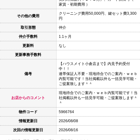
家賃・初期費用 ）
クリーニング費用50,000円、鍵セット費3,300
その他の費用
円
取引形態
仲介
仲介手数料
1.1ヶ月
更新料
なし
更新事務手数料
【ハウスメイト小倉店まで】内見予約受付
中！！
備考
連帯保証人不要・現地待合でのご案内・ｗｅｂ
内覧可能です！当社掲載以外も一括見学可能・
ご提案致します＾＾
現地待合でのご案内・ｗｅｂ内覧可能です！当
お店からのコメント
社掲載以外も一括見学可能・ご提案致します＾
＾
物件コード
5966764
情報更新日
2026/08/08
次回の情報更新日
2026/08/16