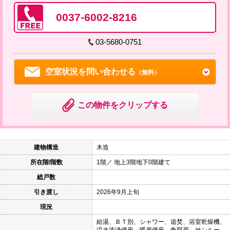
0037-6002-8216
03-5680-0751
空室状況を問い合わせる
（無料）
この物件をクリップする
建物構造
木造
所在階/階数
1階／ 地上3階地下0階建て
総戸数
引き渡し
2026年9月上旬
現況
給湯、ＢＴ別、シャワー、追焚、浴室乾燥機、
温水洗浄便座、暖房便座、角部屋、サンルー