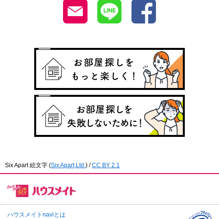
Six Apart 絵文字
(
Six Apart,Ltd.
) /
CC BY 2.1
ハウスメイトnaviとは