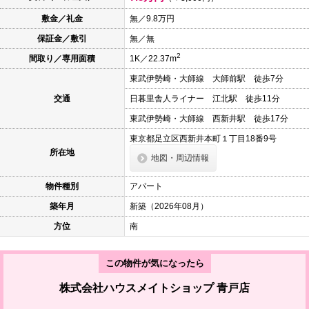
本
文
敷金／礼金
無／9.8万円
に
保証金／敷引
無／無
移
動
2
間取り／専用面積
1K／22.37m
し
ま
東武伊勢崎・大師線 大師前駅 徒歩7分
す
フ
交通
日暮里舎人ライナー 江北駅 徒歩11分
ッ
タ
東武伊勢崎・大師線 西新井駅 徒歩17分
情
報
東京都足立区西新井本町１丁目18番9号
に
所在地
地図・周辺情報
移
動
し
物件種別
アパート
ま
す
築年月
新築（2026年08月）
方位
南
この物件が気になったら
株式会社ハウスメイトショップ 青戸店