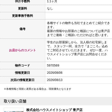
仲介手数料
1.1ヶ月
更新料
なし
更新事務手数料
各種サイトの物件も当社でまとめてご紹介でき
ます。
備考
最新の情報やお部屋のご相談については青戸店
までご連絡・ご相談いただければと思います。
学生のお部屋探しから、法人様の社宅探しま
で、 スタッフ一同、全力で『まごころ』込め
お店からのコメント
てご対応させていただきます。 ぜひ一度、ハ
ウスメイトショップ青戸店にお問合せくださ
い。
物件コード
5970569
情報更新日
2026/08/06
次回の情報更新日
2026/08/13
各種情報と現状に差異がある場合は、現状優先となります
取り扱い店舗
株式会社ハウスメイトショップ 青戸店