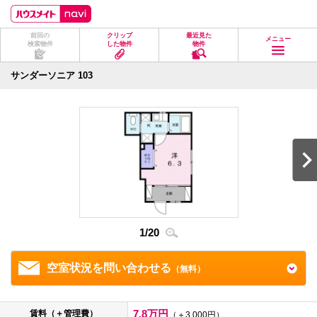
ペ
ペ
こ
こ
こ
ー
ー
こ
こ
こ
ジ
ジ
か
か
か
前回の
クリップ
最近見た
の
内
ら
ら
ら
メニュー
検索物件
した物件
物件
先
を
ヘ
本
フ
頭
移
ッ
文
ッ
に
動
ダ
に
タ
サンダーソニア 103
な
す
情
な
情
り
る
報
り
報
ま
た
に
ま
に
す。
め
な
す。
な
の
り
り
リ
ま
ま
ン
す。
す。
ク
で
す。
ヘ
ッ
ダ
1
/
20
2
/
2
情
報
に
移
空室状況を問い合わせる
（無料）
動
し
ま
す
7.8万円
賃料（＋管理費）
（＋3,000円）