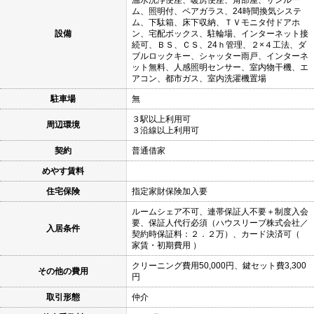
ム、照明付、ペアガラス、24時間換気システ
ム、下駄箱、床下収納、ＴＶモニタ付ドアホ
設備
ン、宅配ボックス、駐輪場、インターネット接
続可、ＢＳ、ＣＳ、24ｈ管理、２×４工法、ダ
ブルロックキー、シャッター雨戸、インターネ
ット無料、人感照明センサー、室内物干機、エ
アコン、都市ガス、室内洗濯機置場
駐車場
無
３駅以上利用可
周辺環境
３沿線以上利用可
契約
普通借家
めやす賃料
住宅保険
指定家財保険加入要
ルームシェア不可、連帯保証人不要＋制度入会
要、保証人代行必須（ハウスリーブ株式会社／
入居条件
契約時保証料：２．２万）、カード決済可（
家賃・初期費用 ）
クリーニング費用50,000円、鍵セット費3,300
その他の費用
円
取引形態
仲介