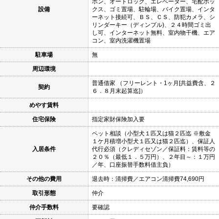
ホン、オートロック、エレベーター、宅配ボッ
設備
クス、ゴミ置場、駐輪場、バイク置場、インタ
ーネット接続可、ＢＳ、ＣＳ、防犯カメラ、シ
リンダーキー（ディンプル)、２４時間ゴミ出
し可、インターネット無料、室内物干機、エア
コン、室内洗濯機置場
駐車場
無
周辺環境
普通借家 （フリーレント・1ヶ月[共益費含、２
契約
６．８月末起算迄]）
めやす賃料
住宅保険
指定家財保険加入要
ペット相談（小型犬１匹又は猫２匹迄 ※敷金
１ケ月積増小型犬１匹又は猫２匹迄）、保証人
入居条件
代行必須（クレディセゾン／保証料：賃料等の
２０％（最低１．５万円）、２年目～：１万円
／年、口座振替手数料借主負）
その他の費用
退去時：清掃費／エアコン清掃費74,690円
取引形態
仲介
仲介手数料
要確認