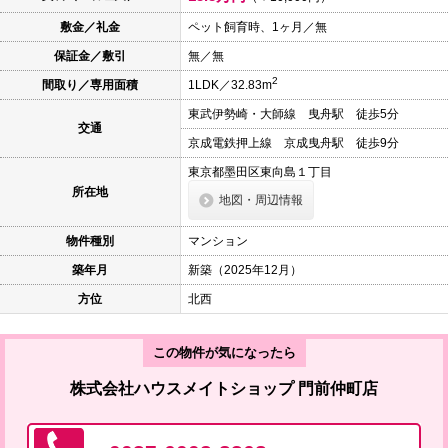
本
文
敷金／礼金
ペット飼育時、1ヶ月／無
に
保証金／敷引
無／無
移
動
2
間取り／専用面積
1LDK／32.83m
し
ま
東武伊勢崎・大師線 曳舟駅 徒歩5分
す
交通
フ
京成電鉄押上線 京成曳舟駅 徒歩9分
ッ
タ
東京都墨田区東向島１丁目
情
所在地
地図・周辺情報
報
に
移
物件種別
マンション
動
し
築年月
新築（2025年12月）
ま
す
方位
北西
この物件が気になったら
株式会社ハウスメイトショップ 門前仲町店