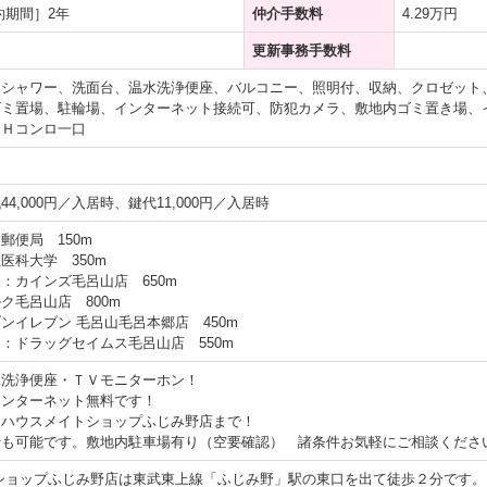
約期間］2年
仲介手数料
4.29万円
更新事務手数料
、シャワー、洗面台、温水洗浄便座、バルコニー、照明付、収納、クロゼット
ゴミ置場、駐輪場、インターネット接続可、防犯カメラ、敷地内ゴミ置き場、
ＩＨコンロ一口
4,000円／入居時、鍵代11,000円／入居時
郵便局 150m
医科大学 350m
：カインズ毛呂山店 650m
ク毛呂山店 800m
ンイレブン 毛呂山毛呂本郷店 450m
：ドラッグセイムス毛呂山店 550m
水洗浄便座・ＴＶモニターホン！
インターネット無料です！
はハウスメイトショップふじみ野店まで！
せも可能です。敷地内駐車場有り（空要確認） 諸条件お気軽にご相談くださ
ショップふじみ野店は東武東上線「ふじみ野」駅の東口を出て徒歩２分です