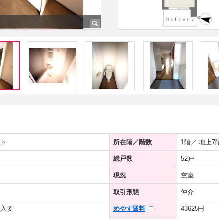
ート
所在階／階数
1階／ 地上7
総戸数
52戸
現況
空室
取引形態
仲介
加入要
めやす賃料
43625円