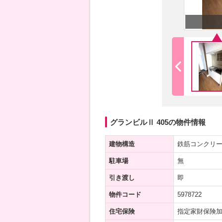
グランビルⅡ 405の物件情報
建物構造
鉄筋コンクリ
駐車場
無
引き渡し
即
物件コード
5978722
住宅保険
指定家財保険