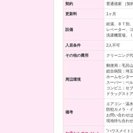
契約
普通借家 ［契
更新料
1ヶ月
給湯、ＢＴ別
設備
レベーター、
洗濯機置場、
入居条件
2人不可
その他の費用
クリーニング代4
郵便局：毛呂山
総合病院：埼玉
ホームセンター
周辺環境
スーパー：ベル
コンビニ：セブ
ドラッグストア
エアコン・温
防犯カメラ・
備考
お問い合わせ
現地待ち合わ
”ハウスメイト