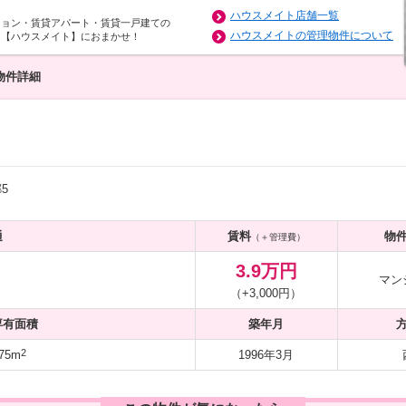
ハウスメイト店舗一覧
ション・賃貸アパート・賃貸一戸建ての
ハウスメイトの管理物件について
は【ハウスメイト】におまかせ！
物件詳細
5
通
賃料
物
（＋管理費）
3.9万円
マン
（+3,000円）
専有面積
築年月
2
75m
1996年3月