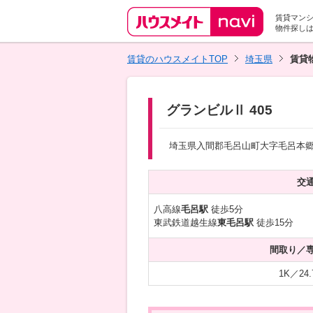
賃貸マン
物件探し
賃貸のハウスメイトTOP
埼玉県
賃貸
グランビルⅡ 405
埼玉県入間郡毛呂山町大字毛呂本郷
交
八高線
毛呂駅
徒歩5分
東武鉄道越生線
東毛呂駅
徒歩15分
間取り／
1K／24.