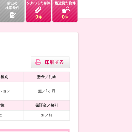
0
0
件
件
件種別
敷金／礼金
ション
無／1ヶ月
方位
保証金／敷引
西
無／無