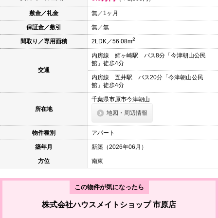
本
文
敷金／礼金
無／1ヶ月
に
保証金／敷引
無／無
移
動
2
間取り／専用面積
2LDK／56.08m
し
ま
内房線 姉ヶ崎駅 バス8分「今津朝山公民
す
館」徒歩4分
フ
交通
ッ
内房線 五井駅 バス20分「今津朝山公民
タ
館」徒歩4分
情
報
千葉県市原市今津朝山
に
所在地
地図・周辺情報
移
動
し
物件種別
アパート
ま
す
築年月
新築（2026年06月）
方位
南東
この物件が気になったら
株式会社ハウスメイトショップ 市原店