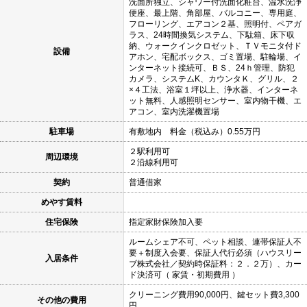
洗面所独立、シャワー付洗面化粧台、温水洗浄
便座、最上階、角部屋、バルコニー、専用庭、
フローリング、エアコン２基、照明付、ペアガ
ラス、24時間換気システム、下駄箱、床下収
納、ウォークインクロゼット、ＴＶモニタ付ド
設備
アホン、宅配ボックス、ゴミ置場、駐輪場、イ
ンターネット接続可、ＢＳ、24ｈ管理、防犯
カメラ、システムK、カウンタＫ、グリル、２
×４工法、浴室１坪以上、浄水器、インターネ
ット無料、人感照明センサー、室内物干機、エ
アコン、室内洗濯機置場
駐車場
有敷地内 料金（税込み）0.55万円
２駅利用可
周辺環境
２沿線利用可
契約
普通借家
めやす賃料
住宅保険
指定家財保険加入要
ルームシェア不可、ペット相談、連帯保証人不
要＋制度入会要、保証人代行必須（ハウスリー
入居条件
ブ株式会社／契約時保証料：２．２万）、カー
ド決済可（ 家賃・初期費用 ）
クリーニング費用90,000円、鍵セット費3,300
その他の費用
円