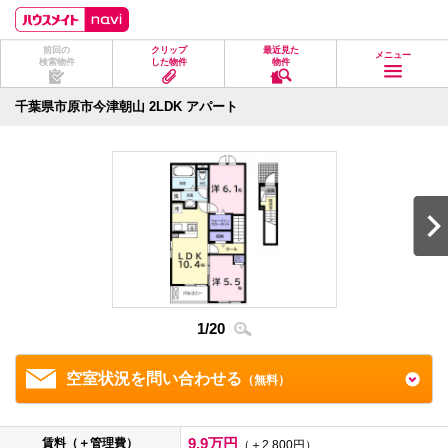
ペ
ペ
こ
こ
こ
ー
ー
こ
こ
こ
ジ
ジ
か
か
か
前回の
クリップ
最近見た
の
内
ら
ら
ら
メニュー
検索物件
した物件
物件
先
を
ヘ
本
フ
頭
移
ッ
文
ッ
に
動
ダ
に
タ
千葉県市原市今津朝山 2LDK アパート
な
す
情
な
情
り
る
報
り
報
ま
た
に
ま
に
す。
め
な
す。
な
の
り
り
リ
ま
ま
ン
す。
す。
ク
で
す。
ヘ
ッ
ダ
1
/
20
2
/
2
情
報
に
移
空室状況を問い合わせる
（無料）
動
し
ま
す
9.9万円
賃料（＋管理費）
（＋2,800円）