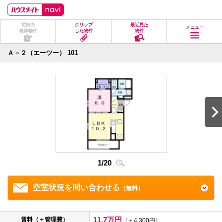
ペ
ペ
こ
こ
こ
ー
ー
こ
こ
こ
ジ
ジ
か
か
か
前回の
クリップ
最近見た
の
内
ら
ら
ら
メニュー
検索物件
した物件
物件
先
を
ヘ
本
フ
頭
移
ッ
文
ッ
に
動
ダ
に
タ
Ａ－２（エーツー） 101
な
す
情
な
情
り
る
報
り
報
ま
た
に
ま
に
す。
め
な
す。
な
の
り
り
リ
ま
ま
ン
す。
す。
ク
で
す。
ヘ
ッ
ダ
1
/
20
2
/
2
情
報
に
移
空室状況を問い合わせる
（無料）
動
し
ま
す
11.7万円
賃料（＋管理費）
（＋4,300円）