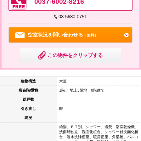
0037-6002-8216
03-5680-0751
空室状況を問い合わせる
（無料）
この物件をクリップする
建物構造
木造
所在階/階数
1階／ 地上3階地下0階建て
総戸数
引き渡し
即
現況
給湯、ＢＴ別、シャワー、追焚、浴室乾燥機、
洗面所独立、洗面化粧台、シャワー付洗面化粧
台、温水洗浄便座、暖房便座、角部屋、バルコ