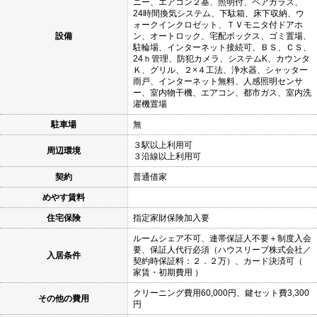
ニー、エアコン２基、照明付、ペアガラス、
24時間換気システム、下駄箱、床下収納、ウ
ォークインクロゼット、ＴＶモニタ付ドアホ
設備
ン、オートロック、宅配ボックス、ゴミ置場、
駐輪場、インターネット接続可、ＢＳ、ＣＳ、
24ｈ管理、防犯カメラ、システムK、カウンタ
Ｋ、グリル、２×４工法、浄水器、シャッター
雨戸、インターネット無料、人感照明センサ
ー、室内物干機、エアコン、都市ガス、室内洗
濯機置場
駐車場
無
３駅以上利用可
周辺環境
３沿線以上利用可
契約
普通借家
めやす賃料
住宅保険
指定家財保険加入要
ルームシェア不可、連帯保証人不要＋制度入会
要、保証人代行必須（ハウスリーブ株式会社／
入居条件
契約時保証料：２．２万）、カード決済可（
家賃・初期費用 ）
クリーニング費用60,000円、鍵セット費3,300
その他の費用
円