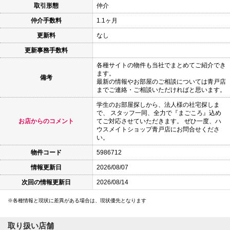
取引形態
仲介
仲介手数料
1.1ヶ月
更新料
なし
更新事務手数料
各種サイトの物件も当社でまとめてご紹介でき
ます。
備考
最新の情報やお部屋のご相談については青戸店
までご連絡・ご相談いただければと思います。
学生のお部屋探しから、法人様の社宅探しま
で、 スタッフ一同、全力で『まごころ』込め
お店からのコメント
てご対応させていただきます。 ぜひ一度、ハ
ウスメイトショップ青戸店にお問合せくださ
い。
物件コード
5986712
情報更新日
2026/08/07
次回の情報更新日
2026/08/14
各種情報と現状に差異がある場合は、現状優先となります
取り扱い店舗