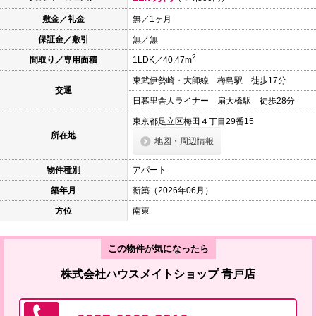
本
文
敷金／礼金
無／1ヶ月
に
保証金／敷引
無／無
移
動
2
間取り／専用面積
1LDK／40.47m
し
ま
東武伊勢崎・大師線 梅島駅 徒歩17分
す
交通
フ
日暮里舎人ライナー 扇大橋駅 徒歩28分
ッ
タ
東京都足立区梅田４丁目29番15
情
所在地
地図・周辺情報
報
に
移
物件種別
アパート
動
し
築年月
新築（2026年06月）
ま
す
方位
南東
この物件が気になったら
株式会社ハウスメイトショップ 青戸店