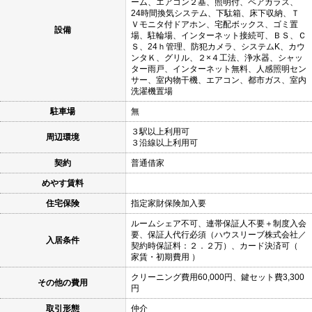
ーム、エアコン２基、照明付、ペアガラス、
24時間換気システム、下駄箱、床下収納、Ｔ
Ｖモニタ付ドアホン、宅配ボックス、ゴミ置
設備
場、駐輪場、インターネット接続可、ＢＳ、Ｃ
Ｓ、24ｈ管理、防犯カメラ、システムK、カウ
ンタＫ、グリル、２×４工法、浄水器、シャッ
ター雨戸、インターネット無料、人感照明セン
サー、室内物干機、エアコン、都市ガス、室内
洗濯機置場
駐車場
無
３駅以上利用可
周辺環境
３沿線以上利用可
契約
普通借家
めやす賃料
住宅保険
指定家財保険加入要
ルームシェア不可、連帯保証人不要＋制度入会
要、保証人代行必須（ハウスリーブ株式会社／
入居条件
契約時保証料：２．２万）、カード決済可（
家賃・初期費用 ）
クリーニング費用60,000円、鍵セット費3,300
その他の費用
円
取引形態
仲介