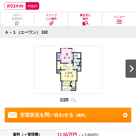
ペ
ペ
こ
こ
こ
ー
ー
こ
こ
こ
ジ
ジ
か
か
か
前回の
クリップ
最近見た
の
内
ら
ら
ら
メニュー
検索物件
した物件
物件
先
を
ヘ
本
フ
頭
移
ッ
文
ッ
に
動
ダ
に
タ
Ａ－１（エーワン） 102
な
す
情
な
情
り
る
報
り
報
ま
た
に
ま
に
す。
め
な
す。
な
の
り
り
リ
ま
ま
ン
す。
す。
ク
で
す。
ヘ
ッ
ダ
1
/
20
2
/
2
情
報
に
移
空室状況を問い合わせる
（無料）
動
し
ま
す
11.55万円
賃料（＋管理費）
（＋3,800円）