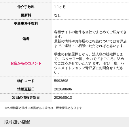
仲介手数料
1.1ヶ月
更新料
なし
更新事務手数料
各種サイトの物件も当社でまとめてご紹介でき
ます。
備考
最新の情報やお部屋のご相談については青戸店
までご連絡・ご相談いただければと思います。
学生のお部屋探しから、法人様の社宅探しま
で、 スタッフ一同、全力で『まごころ』込め
お店からのコメント
てご対応させていただきます。 ぜひ一度、ハ
ウスメイトショップ青戸店にお問合せくださ
い。
物件コード
5993698
情報更新日
2026/08/06
次回の情報更新日
2026/08/13
各種情報と現状に差異がある場合は、現状優先となります
取り扱い店舗