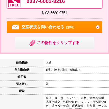
0037-6002-8216
03-5680-0751
空室状況を問い合わせる
（無料）
この物件をクリップする
建物構造
木造
所在階/階数
1階／ 地上3階地下0階建て
総戸数
引き渡し
即
現況
給湯、ＢＴ別、シャワー、追焚、浴室乾燥機、
洗面所独立、洗面化粧台、シャワー付洗面化粧
台、温水洗浄便座、暖房便座、角部屋、サンル