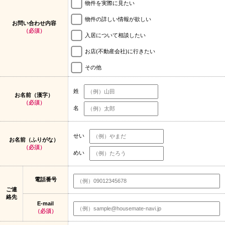
物件を実際に見たい
物件の詳しい情報が欲しい
お問い合わせ内容
（必須）
入居について相談したい
お店(不動産会社)に行きたい
その他
姓
お名前（漢字）
（必須）
名
せい
お名前（ふりがな）
（必須）
めい
電話番号
ご連
絡先
E-mail
（必須）