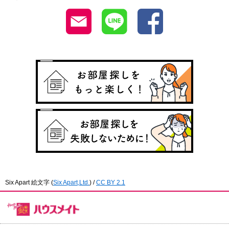
Six Apart 絵文字
(
Six Apart,Ltd.
) /
CC BY 2.1