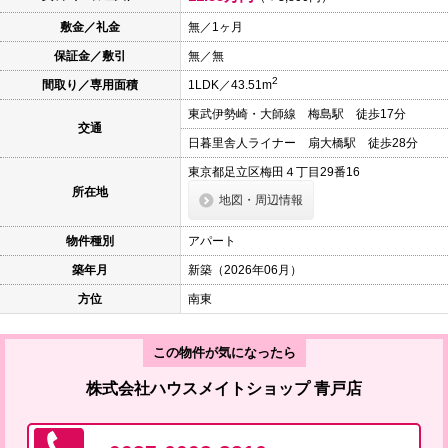
本
文
敷金／礼金
無／1ヶ月
に
保証金／敷引
無／無
移
動
2
間取り／専用面積
1LDK／43.51m
し
ま
東武伊勢崎・大師線 梅島駅 徒歩17分
す
交通
フ
日暮里舎人ライナー 扇大橋駅 徒歩28分
ッ
タ
東京都足立区梅田４丁目29番16
情
所在地
地図・周辺情報
報
に
移
物件種別
アパート
動
し
築年月
新築（2026年06月）
ま
す
方位
南東
この物件が気になったら
株式会社ハウスメイトショップ 青戸店