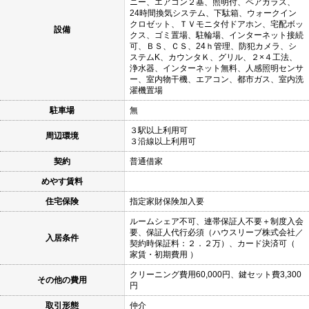
ニー、エアコン２基、照明付、ペアガラス、
24時間換気システム、下駄箱、ウォークイン
クロゼット、ＴＶモニタ付ドアホン、宅配ボッ
設備
クス、ゴミ置場、駐輪場、インターネット接続
可、ＢＳ、ＣＳ、24ｈ管理、防犯カメラ、シ
ステムK、カウンタＫ、グリル、２×４工法、
浄水器、インターネット無料、人感照明センサ
ー、室内物干機、エアコン、都市ガス、室内洗
濯機置場
駐車場
無
３駅以上利用可
周辺環境
３沿線以上利用可
契約
普通借家
めやす賃料
住宅保険
指定家財保険加入要
ルームシェア不可、連帯保証人不要＋制度入会
要、保証人代行必須（ハウスリーブ株式会社／
入居条件
契約時保証料：２．２万）、カード決済可（
家賃・初期費用 ）
クリーニング費用60,000円、鍵セット費3,300
その他の費用
円
取引形態
仲介