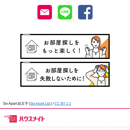
Six Apart 絵文字
(
Six Apart,Ltd.
) /
CC BY 2.1