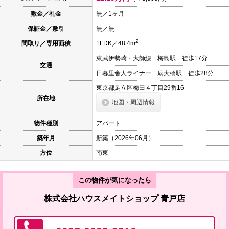
本
文
敷金／礼金
無／1ヶ月
に
保証金／敷引
無／無
移
動
2
間取り／専用面積
1LDK／48.4m
し
ま
東武伊勢崎・大師線 梅島駅 徒歩17分
す
交通
フ
日暮里舎人ライナー 扇大橋駅 徒歩28分
ッ
タ
東京都足立区梅田４丁目29番16
情
所在地
地図・周辺情報
報
に
移
物件種別
アパート
動
し
築年月
新築（2026年06月）
ま
す
方位
南東
この物件が気になったら
株式会社ハウスメイトショップ 青戸店