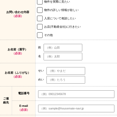
物件を実際に見たい
物件の詳しい情報が欲しい
お問い合わせ内容
（必須）
入居について相談したい
お店(不動産会社)に行きたい
その他
姓
お名前（漢字）
（必須）
名
せい
お名前（ふりがな）
（必須）
めい
電話番号
ご連
絡先
E-mail
（必須）