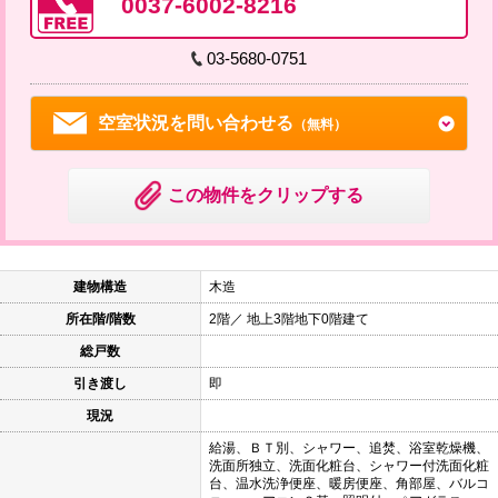
0037-6002-8216
03-5680-0751
空室状況を問い合わせる
（無料）
この物件をクリップする
建物構造
木造
所在階/階数
2階／ 地上3階地下0階建て
総戸数
引き渡し
即
現況
給湯、ＢＴ別、シャワー、追焚、浴室乾燥機、
洗面所独立、洗面化粧台、シャワー付洗面化粧
台、温水洗浄便座、暖房便座、角部屋、バルコ