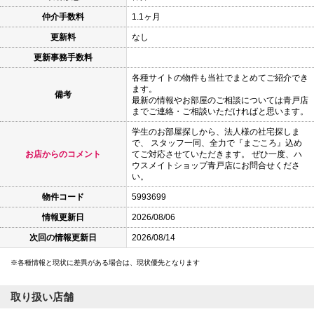
仲介手数料
1.1ヶ月
更新料
なし
更新事務手数料
各種サイトの物件も当社でまとめてご紹介でき
ます。
備考
最新の情報やお部屋のご相談については青戸店
までご連絡・ご相談いただければと思います。
学生のお部屋探しから、法人様の社宅探しま
で、 スタッフ一同、全力で『まごころ』込め
お店からのコメント
てご対応させていただきます。 ぜひ一度、ハ
ウスメイトショップ青戸店にお問合せくださ
い。
物件コード
5993699
情報更新日
2026/08/06
次回の情報更新日
2026/08/14
各種情報と現状に差異がある場合は、現状優先となります
取り扱い店舗