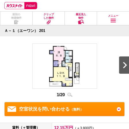
ペ
ペ
こ
こ
こ
ー
ー
こ
こ
こ
ジ
ジ
か
か
か
前回の
クリップ
最近見た
の
内
ら
ら
ら
メニュー
検索物件
した物件
物件
先
を
ヘ
本
フ
頭
移
ッ
文
ッ
に
動
ダ
に
タ
Ａ－１（エーワン） 201
な
す
情
な
情
り
る
報
り
報
ま
た
に
ま
に
す。
め
な
す。
な
の
り
り
リ
ま
ま
ン
す。
す。
ク
で
す。
ヘ
ッ
ダ
1
/
20
2
/
2
情
報
に
移
空室状況を問い合わせる
（無料）
動
し
ま
す
12.15万円
賃料（＋管理費）
（＋3,800円）