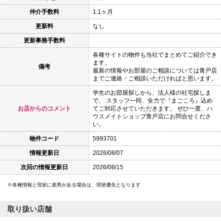
仲介手数料
1.1ヶ月
更新料
なし
更新事務手数料
各種サイトの物件も当社でまとめてご紹介でき
ます。
備考
最新の情報やお部屋のご相談については青戸店
までご連絡・ご相談いただければと思います。
学生のお部屋探しから、法人様の社宅探しま
で、 スタッフ一同、全力で『まごころ』込め
お店からのコメント
てご対応させていただきます。 ぜひ一度、ハ
ウスメイトショップ青戸店にお問合せくださ
い。
物件コード
5993701
情報更新日
2026/08/07
次回の情報更新日
2026/08/15
各種情報と現状に差異がある場合は、現状優先となります
取り扱い店舗