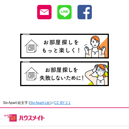
Six Apart 絵文字
(
Six Apart,Ltd.
) /
CC BY 2.1