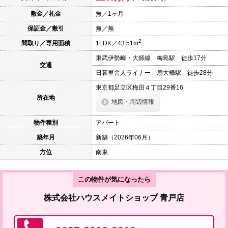
本
文
敷金／礼金
無／1ヶ月
に
保証金／敷引
無／無
移
動
2
間取り／専用面積
1LDK／43.51m
し
ま
東武伊勢崎・大師線 梅島駅 徒歩17分
す
交通
フ
日暮里舎人ライナー 扇大橋駅 徒歩28分
ッ
タ
東京都足立区梅田４丁目29番16
情
所在地
地図・周辺情報
報
に
移
物件種別
アパート
動
し
築年月
新築（2026年06月）
ま
す
方位
南東
この物件が気になったら
株式会社ハウスメイトショップ 青戸店