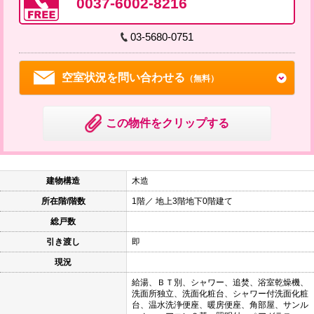
0037-6002-8216
03-5680-0751
空室状況を問い合わせる
（無料）
この物件をクリップする
建物構造
木造
所在階/階数
1階／ 地上3階地下0階建て
総戸数
引き渡し
即
現況
給湯、ＢＴ別、シャワー、追焚、浴室乾燥機、
洗面所独立、洗面化粧台、シャワー付洗面化粧
台、温水洗浄便座、暖房便座、角部屋、サンル