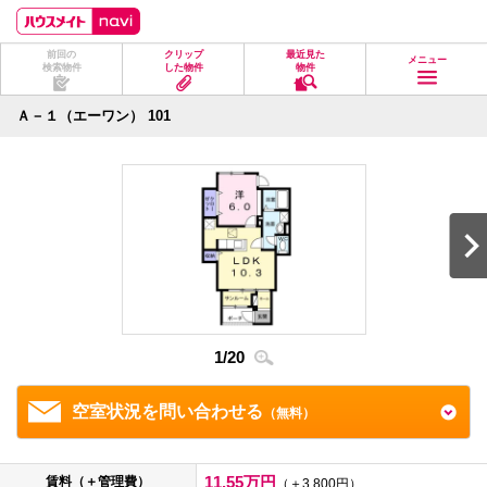
ペ
ペ
こ
こ
こ
ー
ー
こ
こ
こ
ジ
ジ
か
か
か
前回の
クリップ
最近見た
の
内
ら
ら
ら
メニュー
検索物件
した物件
物件
先
を
ヘ
本
フ
頭
移
ッ
文
ッ
に
動
ダ
に
タ
Ａ－１（エーワン） 101
な
す
情
な
情
り
る
報
り
報
ま
た
に
ま
に
す。
め
な
す。
な
の
り
り
リ
ま
ま
ン
す。
す。
ク
で
す。
ヘ
ッ
ダ
1
/
20
2
/
2
情
報
に
移
空室状況を問い合わせる
（無料）
動
し
ま
す
11.55万円
賃料（＋管理費）
（＋3,800円）