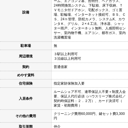
ーム、エアコン２基、照明付、ペアガラス、
24時間換気システム、下駄箱、床下収納、Ｔ
Ｖモニタ付ドアホン、宅配ボックス、ゴミ置
設備
場、駐輪場、インターネット接続可、ＢＳ、Ｃ
Ｓ、24ｈ管理、防犯カメラ、システムK、カウ
ンタＫ、グリル、２×４工法、浄水器、シャッ
ター雨戸、インターネット無料、人感照明セン
サー、室内物干機、エアコン、都市ガス、室内
洗濯機置場
駐車場
無
３駅以上利用可
周辺環境
３沿線以上利用可
契約
普通借家
めやす賃料
住宅保険
指定家財保険加入要
ルームシェア不可、連帯保証人不要＋制度入会
要、保証人代行必須（ハウスリーブ株式会社／
入居条件
契約時保証料：２．２万）、カード決済可（
家賃・初期費用 ）
クリーニング費用60,000円、鍵セット費3,300
その他の費用
円
取引形態
仲介