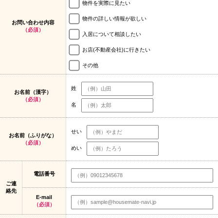
物件を実際に見たい
物件の詳しい情報が欲しい
お問い合わせ内容
（必須）
入居について相談したい
お店(不動産会社)に行きたい
その他
姓
お名前（漢字）
（必須）
名
せい
お名前（ふりがな）
（必須）
めい
電話番号
ご連
絡先
E-mail
（必須）