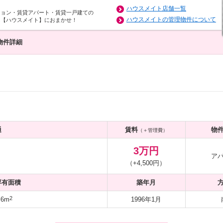
ハウスメイト店舗一覧
ション・賃貸アパート・賃貸一戸建ての
ハウスメイトの管理物件について
は【ハウスメイト】におまかせ！
物件詳細
通
賃料
物
（＋管理費）
3万円
ア
（+4,500円）
専有面積
築年月
2
.6m
1996年1月