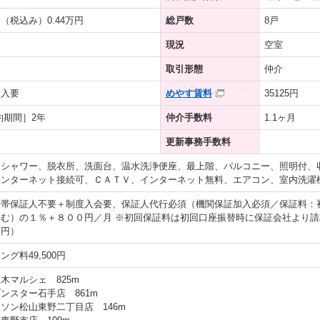
（税込み）0.44万円
総戸数
8戸
現況
空室
取引形態
仲介
加入要
めやす賃料
35125円
約期間］2年
仲介手数料
1.1ヶ月
更新事務手数料
、シャワー、脱衣所、洗面台、温水洗浄便座、最上階、バルコニー、照明付、
インターネット接続可、ＣＡＴＶ、インターネット無料、エアコン、室内洗濯
連帯保証人不要＋制度入会要、保証人代行必須（機関保証加入必須／保証料：
む）の１％＋８００円／月 ※初回保証料は初回口座振替時に保証会社より請
９円）
グ料49,500円
木マルシェ 825m
ンスター石手店 861m
ソン松山東野二丁目店 146m