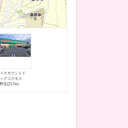
ィスカウントド
ラッグコスモス
野店(217m)