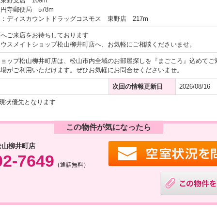
東野支店 109m
円寺郵便局 578m
：ディスカウントドラッグコスモス 東野店 217m
店へご来店をお待ちしております
ハウスメイトショップ松山柳井町店へ、お気軽にご相談くださいませ。
ショップ松山柳井町店は、松山市内全域のお部屋探しを『まごころ』込めてご
車場がご利用いただけます。ぜひお気軽にお問合せくださいませ。
次回の情報更新日
2026/08/16
現状優先となります
この物件が気になったら
松山柳井町店
02-7649
（通話無料）