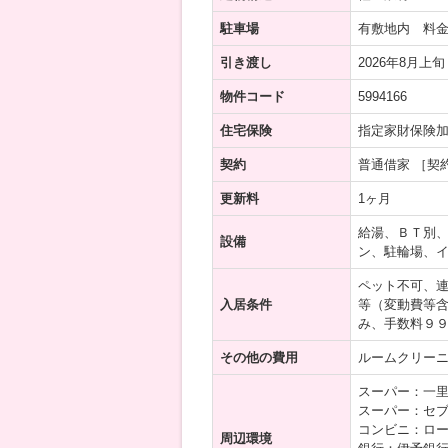
駐車場
有敷地内 料金
引き渡し
2026年8月上旬
物件コード
5994166
住宅保険
指定家財保険
契約
普通借家 ［契
更新料
1ヶ月
給湯、ＢＴ別
設備
ン、駐輪場、
ペット不可、
入居条件
等（変動費等含
み、手数料９
その他の費用
ルームクリーニン
スーパー：一里
スーパー：セブ
コンビニ：ロー
周辺環境