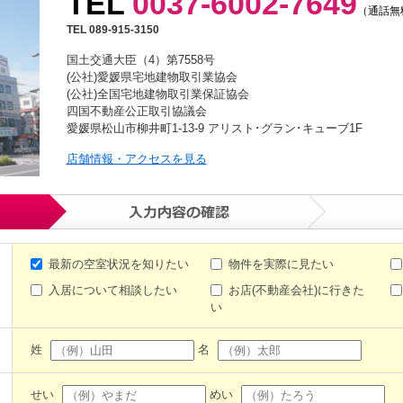
TEL
0037-6002-7649
（通話無
TEL 089-915-3150
国土交通大臣（4）第7558号
(公社)愛媛県宅地建物取引業協会
(公社)全国宅地建物取引業保証協会
四国不動産公正取引協議会
愛媛県松山市柳井町1-13-9 アリスト･グラン･キューブ1F
店舗情報・アクセスを見る
最新の空室状況を知りたい
物件を実際に見たい
入居について相談したい
お店(不動産会社)に行きた
い
姓
名
せい
めい