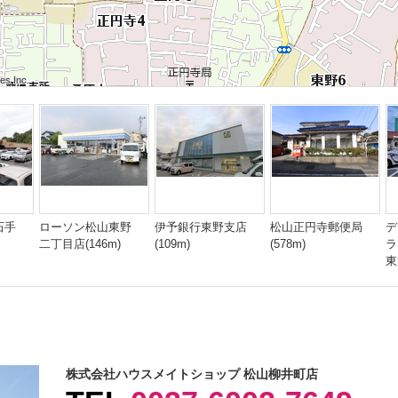
 Inc.
 Inc.
s Inc.
 Inc.
 Inc.
s Inc.
 Inc.
 Inc.
s Inc.
石手
ローソン松山東野
伊予銀行東野支店
松山正円寺郵便局
デ
二丁目店(146m)
(109m)
(578m)
東
株式会社ハウスメイトショップ 松山柳井町店