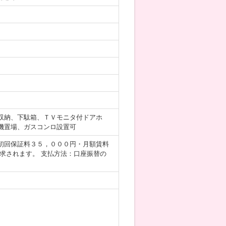
収納、下駄箱、ＴＶモニタ付ドアホ
機置場、ガスコンロ設置可
初回保証料３５，０００円・月額賃料
求されます。 支払方法：口座振替の