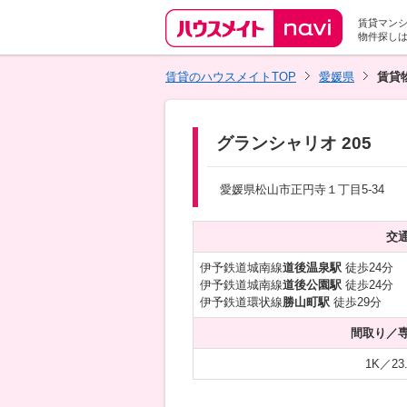
賃貸マン
物件探し
賃貸のハウスメイトTOP
愛媛県
賃貸
グランシャリオ 205
愛媛県松山市正円寺１丁目5-34
交
伊予鉄道城南線
道後温泉駅
徒歩24分
伊予鉄道城南線
道後公園駅
徒歩24分
伊予鉄道環状線
勝山町駅
徒歩29分
間取り／
1K／23