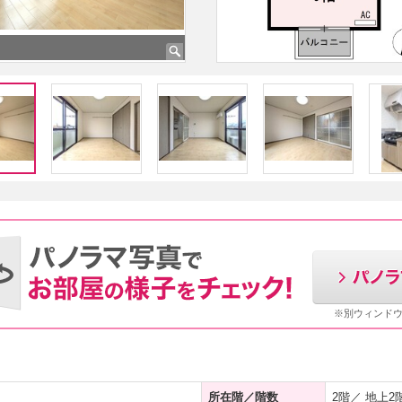
※別ウィンド
所在階／階数
2階／ 地上2