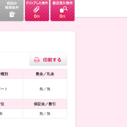
0
0
件
件
件種別
敷金／礼金
パート
無／無
方位
保証金／敷引
南
無／無