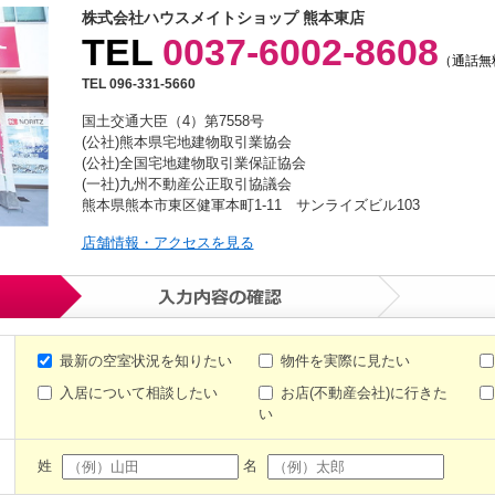
株式会社ハウスメイトショップ 熊本東店
TEL
0037-6002-8608
（通話無
TEL 096-331-5660
国土交通大臣（4）第7558号
(公社)熊本県宅地建物取引業協会
(公社)全国宅地建物取引業保証協会
(一社)九州不動産公正取引協議会
熊本県熊本市東区健軍本町1-11 サンライズビル103
店舗情報・アクセスを見る
最新の空室状況を知りたい
物件を実際に見たい
入居について相談したい
お店(不動産会社)に行きた
い
姓
名