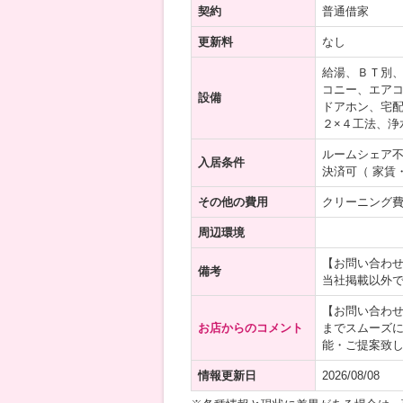
契約
普通借家
更新料
なし
給湯、ＢＴ別
コニー、エアコ
設備
ドアホン、宅配
２×４工法、浄
ルームシェア
入居条件
決済可（ 家賃
その他の費用
クリーニング費用
周辺環境
【お問い合わ
備考
当社掲載以外
【お問い合わ
お店からのコメント
までスムーズ
能・ご提案致
情報更新日
2026/08/08