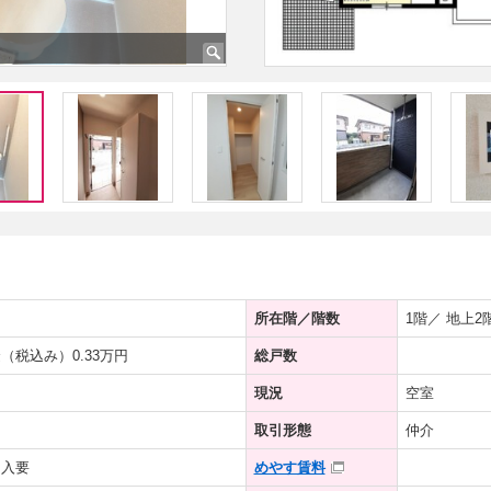
所在階／階数
1階／ 地上2
（税込み）0.33万円
総戸数
現況
空室
取引形態
仲介
加入要
めやす賃料