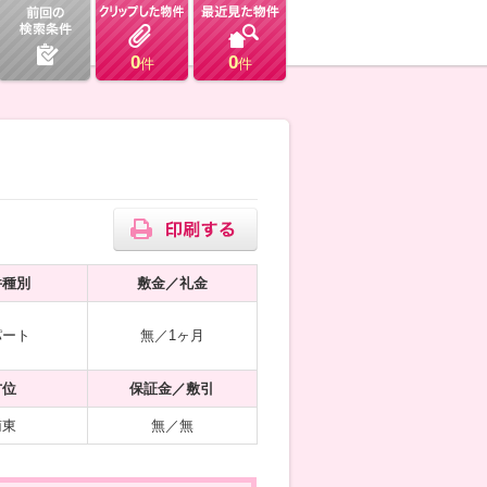
0
0
件
件
件種別
敷金／礼金
パート
無／1ヶ月
方位
保証金／敷引
南東
無／無