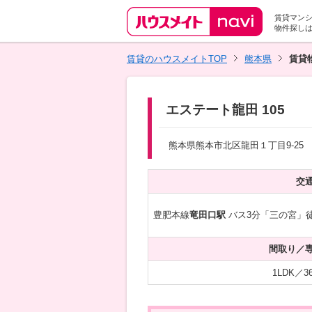
賃貸マン
物件探し
賃貸のハウスメイトTOP
熊本県
賃貸
エステート龍田 105
熊本県熊本市北区龍田１丁目9-25
交
豊肥本線
竜田口駅
バス3分「三の宮」徒
間取り／
1LDK／36