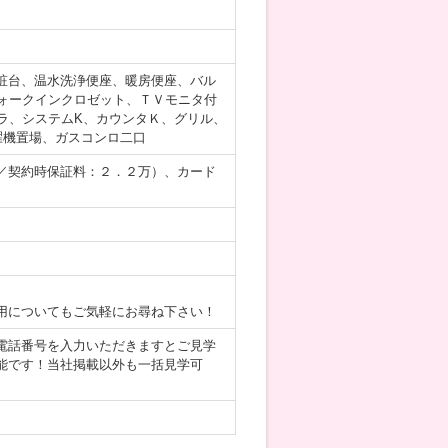
粧台、温水洗浄便座、暖房便座、バル
ォークインクロゼット、ＴＶモニタ付
ラ、システムK、カウンタＫ、グリル、
濯機置場、ガスコンロ二口
／契約時保証料：２．２万）、カード
用についてもご気軽にお尋ね下さい！
電話番号を入力いただきますとご見学
能です！当社掲載以外も一括見学可