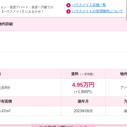
ハウスメイト店舗一覧
ション・賃貸アパート・賃貸一戸建ての
ハウスメイトの管理物件について
は【ハウスメイト】におまかせ！
物件詳細
通
賃料
物
（＋管理費）
4.95万円
歩8分
ア
（+1,800円）
専有面積
築年月
2
.67m
2023年09月