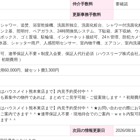
仲介手数料
要確認
更新事務手数料
、シャワー、追焚、浴室乾燥機、洗面所独立、洗面化粧台、シャワー付洗面化
ン２基、照明付、ペアガラス、24時間換気システム、下駄箱、床下収納、ウ
ボックス、ゴミ置場、駐輪場、インターネット接続可、24ｈ管理、防犯カメ
水器、シャッター雨戸、人感照明センサー、室内物干機、エアコン、室内洗
不可、連帯保証人不要＋制度入会要、保証人代行必須（ハウスリーブ株式会社
・初期費用 ）
60,000円、鍵セット費3,300円
せはハウスメイト熊本東店まで】内見予約受付中＾＾
でも募集中の物件であれば、まとめてご見学可能・ご提案致します＾＾初期費
せはハウスメイト熊本東店まで】内見予約受付中＾＾★お問い合わせの際にお
にご案内できます＾＾★連帯保証人不要・現地待合でのご案内・ｗｅｂ内覧可
します＾＾
次回の情報更新日
2026/08/16