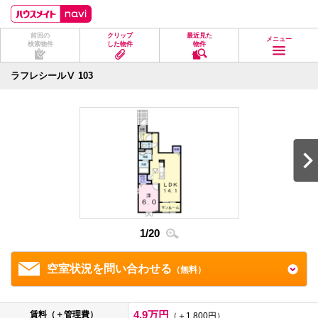
ペ
ペ
こ
こ
こ
ー
ー
こ
こ
こ
ジ
ジ
か
か
か
前回の
クリップ
最近見た
の
内
ら
ら
ら
メニュー
検索物件
した物件
物件
先
を
ヘ
本
フ
頭
移
ッ
文
ッ
に
動
ダ
に
タ
ラフレシールⅤ 103
な
す
情
な
情
り
る
報
り
報
ま
た
に
ま
に
す。
め
な
す。
な
の
り
り
リ
ま
ま
ン
す。
す。
ク
で
す。
ヘ
ッ
ダ
1
/
20
2
/
2
情
報
に
移
空室状況を問い合わせる
（無料）
動
し
ま
す
4.9万円
賃料（＋管理費）
（＋1,800円）