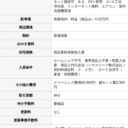
ネット接続可、ＢＳ、24ｈ管理、２×４工法、
浄水器、インターネット無料、エアコン、室内
洗濯機置場
駐車場
有敷地内 料金（税込み）0.33万円
周辺環境
契約
普通借家
めやす賃料
住宅保険
指定家財保険加入要
ルームシェア不可、連帯保証人不要＋制度入会
要、保証人代行必須（ハウスリーブ株式会社／
入居条件
契約時保証料：２．２万）、カード決済可（
家賃・初期費用 ）
クリーニング費用60,000円、鍵セット費3,300
その他の費用
円
取引形態
仲介
仲介手数料
要確認
更新料
なし
更新事務手数料