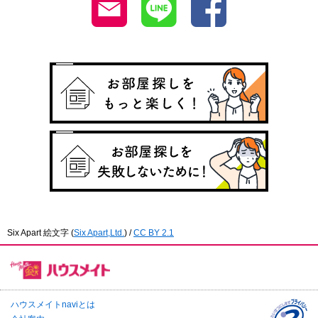
Six Apart 絵文字
(
Six Apart,Ltd.
) /
CC BY 2.1
ハウスメイトnaviとは