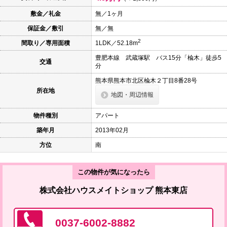
本
文
敷金／礼金
無／1ヶ月
に
保証金／敷引
無／無
移
動
2
間取り／専用面積
1LDK／52.18m
し
ま
豊肥本線 武蔵塚駅 バス15分「楡木」徒歩5
す
交通
分
フ
ッ
熊本県熊本市北区楡木２丁目8番28号
タ
所在地
情
地図・周辺情報
報
に
物件種別
アパート
移
動
築年月
2013年02月
し
ま
方位
南
す
この物件が気になったら
株式会社ハウスメイトショップ 熊本東店
0037-6002-8882