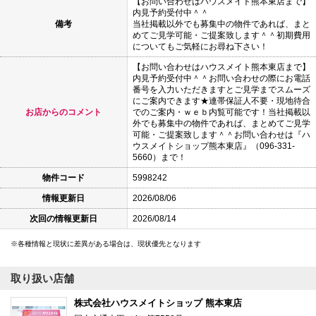
【お問い合わせはハウスメイト熊本東店まで】
内見予約受付中＾＾
備考
当社掲載以外でも募集中の物件であれば、まと
めてご見学可能・ご提案致します＾＾初期費用
についてもご気軽にお尋ね下さい！
【お問い合わせはハウスメイト熊本東店まで】
内見予約受付中＾＾お問い合わせの際にお電話
番号を入力いただきますとご見学までスムーズ
にご案内できます★連帯保証人不要・現地待合
お店からのコメント
でのご案内・ｗｅｂ内覧可能です！当社掲載以
外でも募集中の物件であれば、まとめてご見学
可能・ご提案致します＾＾お問い合わせは『ハ
ウスメイトショップ熊本東店』（096-331-
5660）まで！
物件コード
5998242
情報更新日
2026/08/06
次回の情報更新日
2026/08/14
各種情報と現状に差異がある場合は、現状優先となります
取り扱い店舗
株式会社ハウスメイトショップ 熊本東店