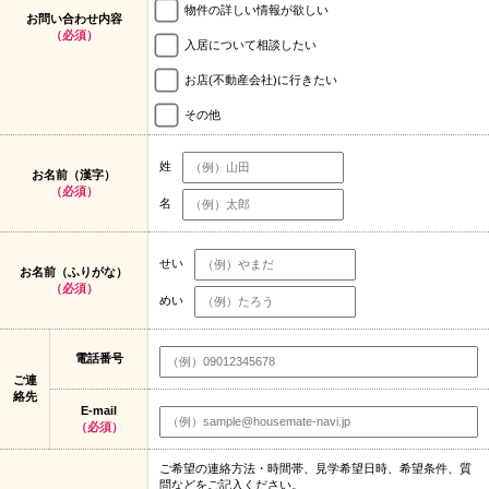
物件の詳しい情報が欲しい
お問い合わせ内容
（必須）
入居について相談したい
お店(不動産会社)に行きたい
その他
姓
お名前（漢字）
（必須）
名
せい
お名前（ふりがな）
（必須）
めい
電話番号
ご連
絡先
E-mail
（必須）
ご希望の連絡方法・時間帯、見学希望日時、希望条件、質
問などをご記入ください。