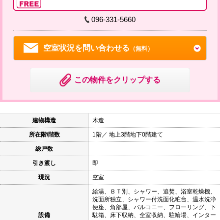
096-331-5660
空室状況を問い合わせる
（無料）
この物件をクリップする
建物構造
木造
所在階/階数
1階／ 地上3階地下0階建て
総戸数
引き渡し
即
現況
空室
給湯、ＢＴ別、シャワー、追焚、浴室乾燥機、
洗面所独立、シャワー付洗面化粧台、温水洗浄
便座、角部屋、バルコニー、フローリング、下
設備
駄箱、床下収納、全室収納、駐輪場、インター