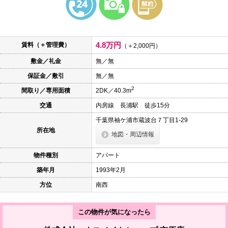
本
文
に
移
動
4.8万円
賃料（＋管理費）
し
（＋2,000円）
ま
敷金／礼金
無／無
す
フ
保証金／敷引
無／無
ッ
タ
2
間取り／専用面積
2DK／40.3m
情
報
交通
内房線 長浦駅 徒歩15分
に
移
千葉県袖ケ浦市蔵波台７丁目1-29
動
所在地
地図・周辺情報
し
ま
す
物件種別
アパート
築年月
1993年2月
方位
南西
この物件が気になったら