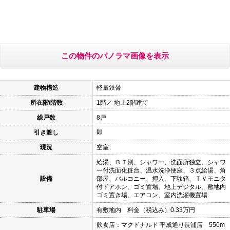
この物件のパノラマ画像を表示
建物構造
軽量鉄骨
所在階/階数
1階／ 地上2階建て
総戸数
8戸
引き渡し
即
現況
空室
給湯、ＢＴ別、シャワー、洗面所独立、シャワ
ー付洗面化粧台、温水洗浄便座、３点給湯、角
設備
部屋、バルコニー、押入、下駄箱、ＴＶモニタ
付ドアホン、ゴミ置場、地上デジタル、敷地内
ゴミ置き場、エアコン、室内洗濯機置場
駐車場
有敷地内 料金（税込み）0.33万円
飲食店：マクドナルド 平成通り長浦店 550m