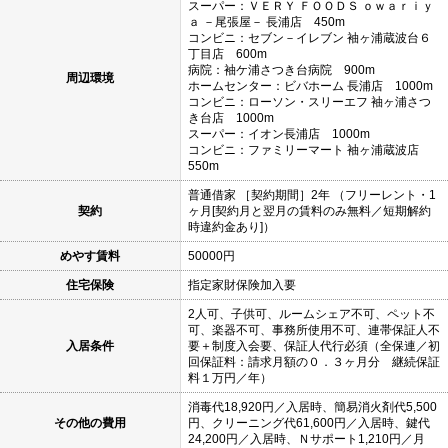
スーパー：ＶＥＲＹ ＦＯＯＤＳ ｏｗａｒｉｙ
ａ －尾張屋－ 長浦店 450m
コンビニ：セブン－イレブン 袖ヶ浦蔵波台６
丁目店 600m
病院：袖ケ浦さつき台病院 900m
周辺環境
ホームセンター：ビバホーム 長浦店 1000m
コンビニ：ローソン・スリーエフ 袖ヶ浦さつ
き台店 1000m
スーパー：イオン長浦店 1000m
コンビニ：ファミリーマート 袖ヶ浦蔵波店
550m
普通借家 ［契約期間］2年 （フリーレント・1
契約
ヶ月[契約月と翌月の賃料のみ無料／短期解約
時違約金あり]）
めやす賃料
50000円
住宅保険
指定家財保険加入要
2人可、子供可、ルームシェア不可、ペット不
可、楽器不可、事務所使用不可、連帯保証人不
入居条件
要＋制度入会要、保証人代行必須（全保連／初
回保証料：請求月額の０．３ヶ月分 継続保証
料１万円／年）
消毒代18,920円／入居時、簡易消火剤代5,500
その他の費用
円、クリーニング代61,600円／入居時、鍵代
24,200円／入居時、Ｎサポート1,210円／月