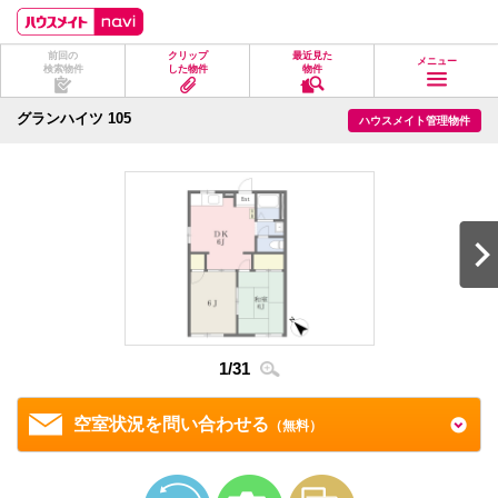
ペ
ペ
こ
こ
こ
ー
ー
こ
こ
こ
ジ
ジ
か
か
か
前回の
クリップ
最近見た
の
内
ら
ら
ら
メニュー
検索物件
した物件
物件
先
を
ヘ
本
フ
頭
移
ッ
文
ッ
に
動
ダ
に
タ
グランハイツ 105
ハウスメイト管理物件
な
す
情
な
情
り
る
報
り
報
ま
た
に
ま
に
す。
め
な
す。
な
の
り
り
リ
ま
ま
ン
す。
す。
ク
で
す。
ヘ
ッ
ダ
情
1
/
31
2
/
3
報
に
移
空室状況を問い合わせる
（無料）
動
し
ま
す