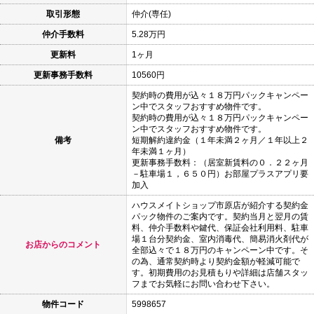
取引形態
仲介(専任)
仲介手数料
5.28万円
更新料
1ヶ月
更新事務手数料
10560円
契約時の費用が込々１８万円パックキャンペー
ン中でスタッフおすすめ物件です。
契約時の費用が込々１８万円パックキャンペー
ン中でスタッフおすすめ物件です。
備考
短期解約違約金（１年未満２ヶ月／１年以上２
年未満１ヶ月）
更新事務手数料：（居室新賃料の０．２２ヶ月
－駐車場１，６５０円）お部屋プラスアプリ要
加入
ハウスメイトショップ市原店が紹介する契約金
パック物件のご案内です。契約当月と翌月の賃
料、仲介手数料や鍵代、保証会社利用料、駐車
場１台分契約金、室内消毒代、簡易消火剤代が
お店からのコメント
全部込々で１８万円のキャンペーン中です。そ
の為、通常契約時より契約金額が軽減可能で
す。初期費用のお見積もりや詳細は店舗スタッ
フまでお気軽にお問い合わせ下さい。
物件コード
5998657