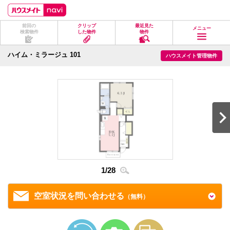
ペ
ペ
こ
こ
こ
ー
ー
こ
こ
こ
ジ
ジ
か
か
か
前回の
クリップ
最近見た
の
内
ら
ら
ら
メニュー
検索物件
した物件
物件
先
を
ヘ
本
フ
頭
移
ッ
文
ッ
に
動
ダ
に
タ
ハイム・ミラージュ 101
ハウスメイト管理物件
な
す
情
な
情
り
る
報
り
報
ま
た
に
ま
に
す。
め
な
す。
な
の
り
り
リ
ま
ま
ン
す。
す。
ク
で
す。
ヘ
ッ
ダ
情
1
/
28
2
/
2
報
に
移
空室状況を問い合わせる
（無料）
動
し
ま
す