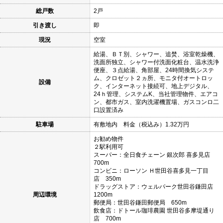
総戸数
2戸
引き渡し
即
現況
空室
給湯、ＢＴ別、シャワー、追焚、浴室乾燥機、
洗面所独立、シャワー付洗面化粧台、温水洗浄
便座、３点給湯、角部屋、24時間換気システ
ム、クロゼット２ヵ所、モニタ付オートロッ
設備
ク、インターネット接続可、地上デジタル、
24ｈ管理、システムK、当社管理物件、エアコ
ン、都市ガス、室内洗濯機置場、ガスコンロ二
口設置済み
駐車場
有敷地内 料金（税込み）1.32万円
お勧め物件
２駅利用可
スーパー：全日食チェーン 銀次郎 喜多見店
700m
コンビニ：ローソン Ｈ世田谷喜多見一丁目
店 350m
ドラッグストア：ウェルパーク世田谷鎌田店
周辺環境
1200m
郵便局：世田谷鎌田郵便局 650m
飲食店：ドトール珈琲農園 世田谷多摩堤通り
店 700m