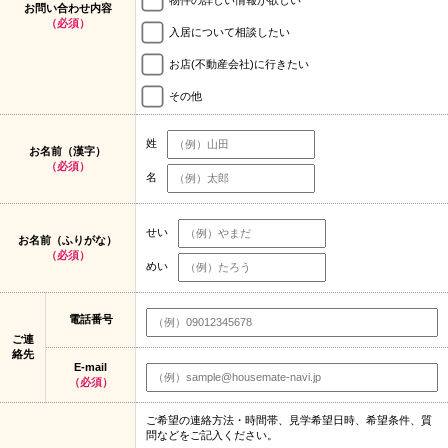
お問い合わせ内容
（必須）
入居について相談したい
お店(不動産会社)に行きたい
その他
姓
お名前（漢字）
（必須）
名
せい
お名前（ふりがな）
（必須）
めい
電話番号
ご連
絡先
E-mail
（必須）
ご希望の連絡方法・時間帯、見学希望日時、希望条件、質
問などをご記入ください。