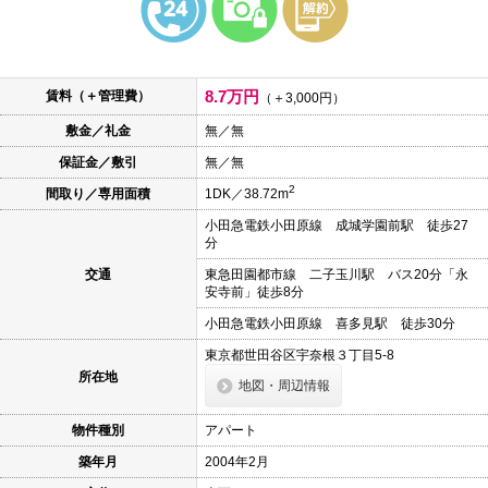
本
文
に
移
動
8.7万円
賃料（＋管理費）
し
（＋3,000円）
ま
敷金／礼金
無／無
す
フ
保証金／敷引
無／無
ッ
タ
2
間取り／専用面積
1DK／38.72m
情
報
小田急電鉄小田原線 成城学園前駅 徒歩27
に
分
移
動
交通
東急田園都市線 二子玉川駅 バス20分「永
し
安寺前」徒歩8分
ま
す
小田急電鉄小田原線 喜多見駅 徒歩30分
東京都世田谷区宇奈根３丁目5-8
所在地
地図・周辺情報
物件種別
アパート
築年月
2004年2月