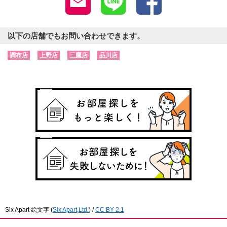
以下の店舗でもお問い合わせできます。
調布店
上野店
三鷹店
品川店
Six Apart 絵文字
(
Six Apart,Ltd.
) /
CC BY 2.1