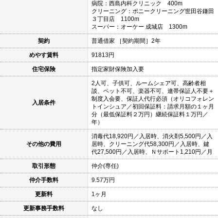
病院：西島内科クリニック 400m
クリーニング：ポニークリーニング世田谷鎌田
３丁目店 1100m
スーパー：オーケー 成城店 1300m
契約
普通借家 ［契約期間］2年
めやす賃料
91813円
住宅保険
指定家財保険加入要
2人可、子供可、ルームシェア可、高齢者相
談、ペット不可、楽器不可、連帯保証人不要＋
制度入会要、保証人代行必須（オリコフォレン
入居条件
トインシュア／初回保証料：請求月額の１ヶ月
分（最低保証料２万円）継続保証料１万円／
年）
消毒代18,920円／入居時、消火剤5,500円／入
その他の費用
居時、クリーニング代58,300円／入居時、鍵
代27,500円／入居時、Ｎサポート1,210円／月
取引形態
仲介(専任)
仲介手数料
9.57万円
更新料
1ヶ月
更新事務手数料
なし