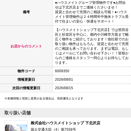
●ハウスメイトグループ管理物件です●お問合
せは下北沢店までご連絡くださいませ！
備考
賃貸と合わせて売買のご相談も可能！●ハウス
メイト管理物件は２４時間年中無休トラブル受
付で住まいの安心・快適をサポート！
【ハウスメイトショップ下北沢店】では世田谷
区と杉並区を中心に、都内や川崎市方面まで幅
広く物件をご紹介しております！他社様でのお
取り扱い物件はもちろん、賃貸と合わせて売買
お店からのコメント
のご相談も承っております。まずは電話、もし
くはメールにてお問い合わせ下さい！！皆様か
らのご連絡をスタッフ一同心よりお待ちしてお
ります。
物件コード
6009350
情報更新日
2026/08/01
次回の情報更新日
2026/08/15
各種情報と現状に差異がある場合は、現状優先となります
取り扱い店舗
株式会社ハウスメイトショップ 下北沢店
国土交通大臣（4）第7558号