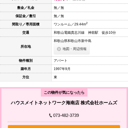
本
文
敷金／礼金
無／無
に
保証金／敷引
無／無
移
動
2
間取り／専用面積
ワンルーム／29.44m
し
ま
交通
和歌山電鐵貴志川線 神前駅 徒歩10分
す
フ
和歌山県和歌山市新中島
ッ
所在地
タ
地図・周辺情報
情
報
物件種別
アパート
に
移
築年月
1997年9月
動
し
方位
東
ま
す
この物件が気になったら
ハウスメイトネットワーク海南店 株式会社ホームズ
073-482-3739