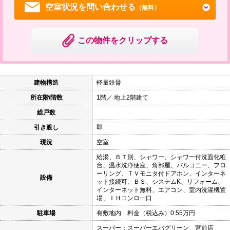
空室状況を問い合わせる
（無料）
この物件をクリップする
建物構造
軽量鉄骨
所在階/階数
1階／ 地上2階建て
総戸数
引き渡し
即
現況
空室
給湯、ＢＴ別、シャワー、シャワー付洗面化粧
台、温水洗浄便座、角部屋、バルコニー、フロ
ーリング、ＴＶモニタ付ドアホン、インターネ
設備
ット接続可、ＢＳ、システムK、リフォーム、
インターネット無料、エアコン、室内洗濯機置
場、ＩＨコンロ一口
駐車場
有敷地内 料金（税込み）0.55万円
スーパー：スーパーエバグリーン 宮前店