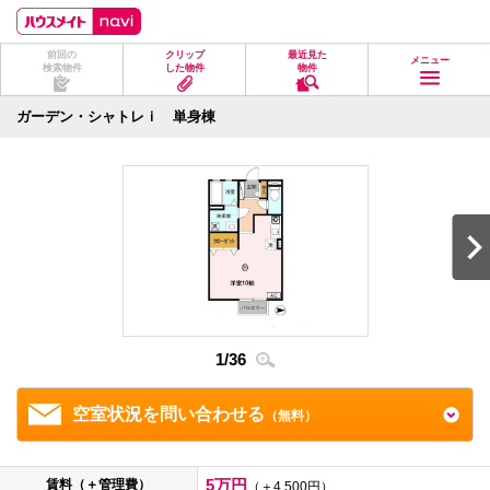
ペ
ペ
こ
こ
こ
ー
ー
こ
こ
こ
ジ
ジ
か
か
か
前回の
クリップ
最近見た
の
内
ら
ら
ら
メニュー
検索物件
した物件
物件
先
を
ヘ
本
フ
頭
移
ッ
文
ッ
に
動
ダ
に
タ
ガーデン・シャトレｉ 単身棟
な
す
情
な
情
り
る
報
り
報
ま
た
に
ま
に
す。
め
な
す。
な
の
り
り
リ
ま
ま
ン
す。
す。
ク
で
す。
ヘ
ッ
ダ
1
/
36
2
/
3
情
報
に
移
空室状況を問い合わせる
（無料）
動
し
ま
す
5万円
賃料（＋管理費）
（＋4,500円）