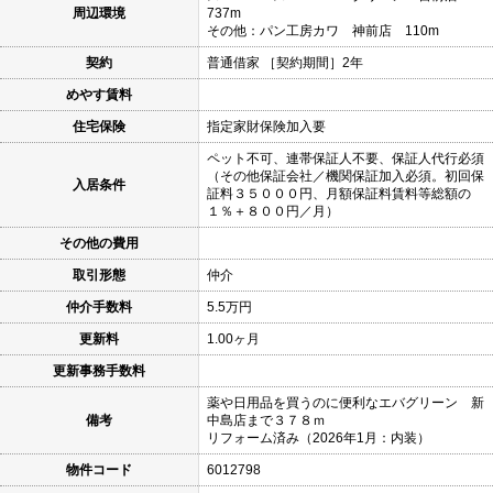
周辺環境
737m
その他：パン工房カワ 神前店 110m
契約
普通借家 ［契約期間］2年
めやす賃料
住宅保険
指定家財保険加入要
ペット不可、連帯保証人不要、保証人代行必須
（その他保証会社／機関保証加入必須。初回保
入居条件
証料３５０００円、月額保証料賃料等総額の
１％＋８００円／月）
その他の費用
取引形態
仲介
仲介手数料
5.5万円
更新料
1.00ヶ月
更新事務手数料
薬や日用品を買うのに便利なエバグリーン 新
備考
中島店まで３７８ｍ
リフォーム済み（2026年1月：内装）
物件コード
6012798