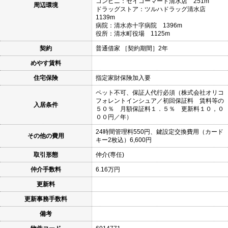
コンビニ：セイコーマート清水店 251m
周辺環境
ドラッグストア：ツルハドラッグ清水店
1139m
病院：清水赤十字病院 1396m
役所：清水町役場 1125m
契約
普通借家 ［契約期間］2年
めやす賃料
住宅保険
指定家財保険加入要
ペット不可、保証人代行必須（株式会社オリコ
フォレントインシュア／初回保証料 賃料等の
入居条件
５０％ 月額保証料１．５％ 更新料１０，０
００円／年）
24時間管理料550円、鍵設定交換費用（カード
その他の費用
キー2枚込）6,600円
取引形態
仲介(専任)
仲介手数料
6.16万円
更新料
更新事務手数料
備考