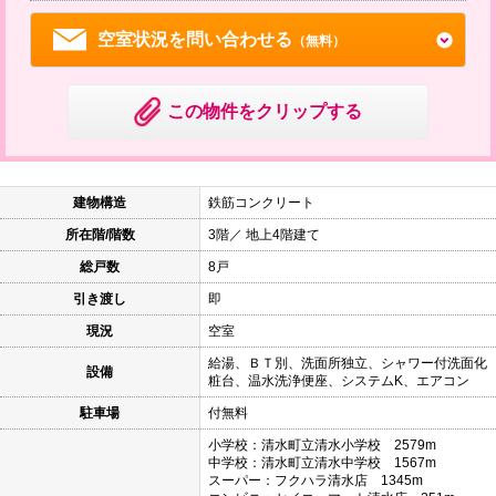
空室状況を問い合わせる
（無料）
この物件をクリップする
建物構造
鉄筋コンクリート
所在階/階数
3階／ 地上4階建て
総戸数
8戸
引き渡し
即
現況
空室
給湯、ＢＴ別、洗面所独立、シャワー付洗面化
設備
粧台、温水洗浄便座、システムK、エアコン
駐車場
付無料
小学校：清水町立清水小学校 2579m
中学校：清水町立清水中学校 1567m
スーパー：フクハラ清水店 1345m