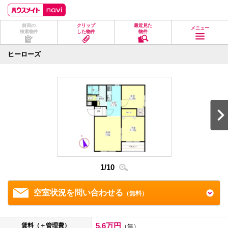
ペ
ペ
こ
こ
こ
ー
ー
こ
こ
こ
ジ
ジ
か
か
か
前回の
クリップ
最近見た
の
内
ら
ら
ら
メニュー
検索物件
した物件
物件
先
を
ヘ
本
フ
頭
移
ッ
文
ッ
に
動
ダ
に
タ
ヒーローズ
な
す
情
な
情
り
る
報
り
報
ま
た
に
ま
に
す。
め
な
す。
な
の
り
り
リ
ま
ま
ン
す。
す。
ク
で
す。
ヘ
ッ
ダ
1
/
10
2
/
1
情
報
に
移
空室状況を問い合わせる
（無料）
動
し
ま
す
5.6万円
賃料（＋管理費）
（無）