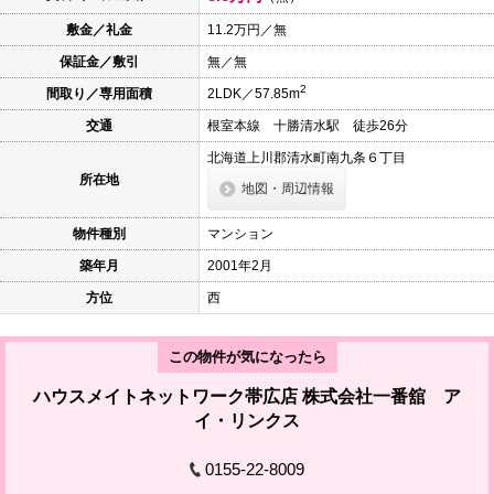
本
文
敷金／礼金
11.2万円／無
に
保証金／敷引
無／無
移
動
2
間取り／専用面積
2LDK／57.85m
し
ま
交通
根室本線 十勝清水駅 徒歩26分
す
フ
北海道上川郡清水町南九条６丁目
ッ
所在地
タ
地図・周辺情報
情
報
物件種別
マンション
に
移
築年月
2001年2月
動
し
方位
西
ま
す
この物件が気になったら
ハウスメイトネットワーク帯広店 株式会社一番舘 ア
イ・リンクス
0155-22-8009