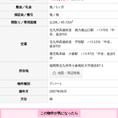
本
文
敷金／礼金
無／1ヶ月
に
保証金／敷引
無／無
移
動
2
間取り／専用面積
1LDK／45.72m
し
ま
北九州高速鉄道 徳力嵐山口駅 バス5分「中
す
谷」徒歩5分
フ
ッ
北九州高速鉄道 守恒駅 バス12分「中谷」
交通
タ
徒歩5分
情
報
鹿児島本線 小倉駅 バス47分「中谷」徒歩5
に
分
移
動
福岡県北九州市小倉南区大字徳吉87-1
し
所在地
地図・周辺情報
ま
す
物件種別
アパート
築年月
2007年06月
方位
南
この物件が気になったら