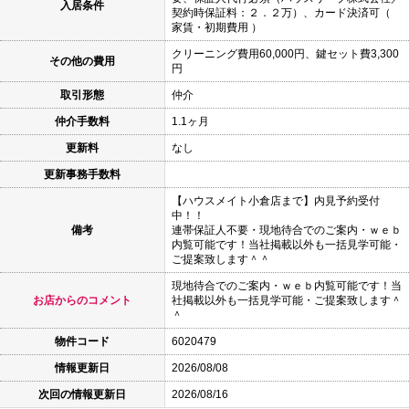
入居条件
契約時保証料：２．２万）、カード決済可（
家賃・初期費用 ）
クリーニング費用60,000円、鍵セット費3,300
その他の費用
円
取引形態
仲介
仲介手数料
1.1ヶ月
更新料
なし
更新事務手数料
【ハウスメイト小倉店まで】内見予約受付
中！！
備考
連帯保証人不要・現地待合でのご案内・ｗｅｂ
内覧可能です！当社掲載以外も一括見学可能・
ご提案致します＾＾
現地待合でのご案内・ｗｅｂ内覧可能です！当
お店からのコメント
社掲載以外も一括見学可能・ご提案致します＾
＾
物件コード
6020479
情報更新日
2026/08/08
次回の情報更新日
2026/08/16