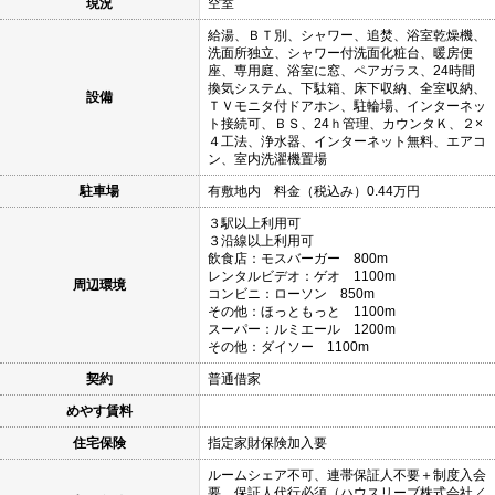
現況
空室
給湯、ＢＴ別、シャワー、追焚、浴室乾燥機、
洗面所独立、シャワー付洗面化粧台、暖房便
座、専用庭、浴室に窓、ペアガラス、24時間
換気システム、下駄箱、床下収納、全室収納、
設備
ＴＶモニタ付ドアホン、駐輪場、インターネッ
ト接続可、ＢＳ、24ｈ管理、カウンタＫ、２×
４工法、浄水器、インターネット無料、エアコ
ン、室内洗濯機置場
駐車場
有敷地内 料金（税込み）0.44万円
３駅以上利用可
３沿線以上利用可
飲食店：モスバーガー 800m
レンタルビデオ：ゲオ 1100m
周辺環境
コンビニ：ローソン 850m
その他：ほっともっと 1100m
スーパー：ルミエール 1200m
その他：ダイソー 1100m
契約
普通借家
めやす賃料
住宅保険
指定家財保険加入要
ルームシェア不可、連帯保証人不要＋制度入会
要、保証人代行必須（ハウスリーブ株式会社／