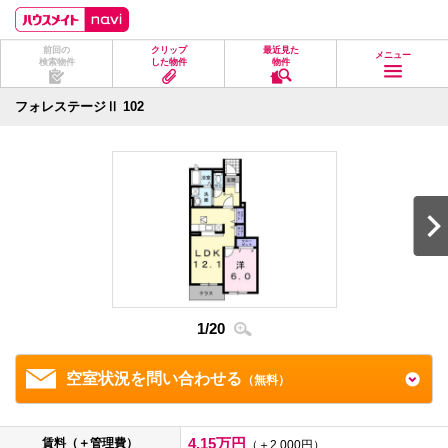
ペ
ペ
こ
こ
こ
ー
ー
こ
こ
こ
ジ
ジ
か
か
か
前回の
クリップ
最近見た
の
内
ら
ら
ら
メニュー
検索物件
した物件
物件
先
を
ヘ
本
フ
頭
移
ッ
文
ッ
に
動
ダ
に
タ
フォレステージⅡ 102
な
す
情
な
情
り
る
報
り
報
ま
た
に
ま
に
す。
め
な
す。
な
の
り
り
リ
ま
ま
ン
す。
す。
ク
で
す。
ヘ
ッ
ダ
1
/
20
2
/
2
情
報
に
移
空室状況を問い合わせる
（無料）
動
し
ま
す
4.15万円
賃料（＋管理費）
（＋2,000円）