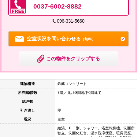
0037-6002-8882
096-331-5660
空室状況を問い合わせる
（無料）
この物件をクリップする
建物構造
鉄筋コンクリート
所在階/階数
7階／ 地上8階地下0階建て
総戸数
引き渡し
即
現況
空室
給湯、ＢＴ別、シャワー、浴室乾燥機、洗面所
独立、洗面化粧台、温水洗浄便座、暖房便座、