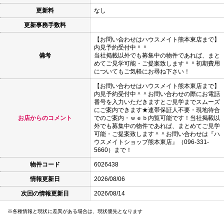
更新料
なし
更新事務手数料
【お問い合わせはハウスメイト熊本東店まで】
内見予約受付中＾＾
備考
当社掲載以外でも募集中の物件であれば、まと
めてご見学可能・ご提案致します＾＾初期費用
についてもご気軽にお尋ね下さい！
【お問い合わせはハウスメイト熊本東店まで】
内見予約受付中＾＾お問い合わせの際にお電話
番号を入力いただきますとご見学までスムーズ
にご案内できます★連帯保証人不要・現地待合
お店からのコメント
でのご案内・ｗｅｂ内覧可能です！当社掲載以
外でも募集中の物件であれば、まとめてご見学
可能・ご提案致します＾＾お問い合わせは『ハ
ウスメイトショップ熊本東店』（096-331-
5660）まで！
物件コード
6026438
情報更新日
2026/08/06
次回の情報更新日
2026/08/14
各種情報と現状に差異がある場合は、現状優先となります