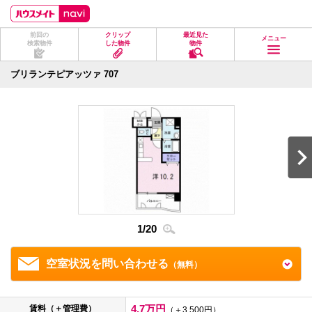
ペ
ペ
こ
こ
こ
ー
ー
こ
こ
こ
ジ
ジ
か
か
か
前回の
クリップ
最近見た
の
内
ら
ら
ら
メニュー
検索物件
した物件
物件
先
を
ヘ
本
フ
頭
移
ッ
文
ッ
に
動
ダ
に
タ
ブリランテピアッツァ 707
な
す
情
な
情
り
る
報
り
報
ま
た
に
ま
に
す。
め
な
す。
な
の
り
り
リ
ま
ま
ン
す。
す。
ク
で
す。
ヘ
ッ
ダ
1
/
20
2
/
2
情
報
に
移
空室状況を問い合わせる
（無料）
動
し
ま
す
4.7万円
賃料（＋管理費）
（＋3,500円）