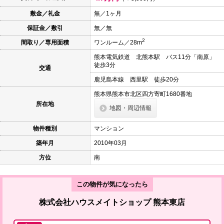
本
文
敷金／礼金
無／1ヶ月
に
保証金／敷引
無／無
移
動
2
間取り／専用面積
ワンルーム／28m
し
ま
熊本電気鉄道 北熊本駅 バス11分「南原」
す
徒歩3分
交通
フ
ッ
鹿児島本線 西里駅 徒歩20分
タ
情
熊本県熊本市北区四方寄町1680番地
報
所在地
地図・周辺情報
に
移
動
物件種別
マンション
し
ま
築年月
2010年03月
す
方位
南
この物件が気になったら
株式会社ハウスメイトショップ 熊本東店