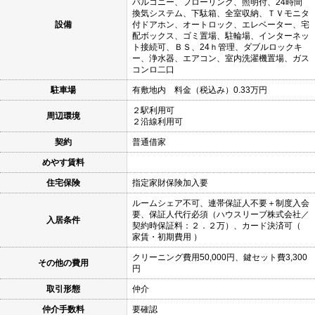
バルコニー、フローリング、照明付、24時間
換気システム、下駄箱、全室収納、ＴＶモニタ
設備
付ドアホン、オートロック、エレベーター、宅
配ボックス、ゴミ置場、駐輪場、インターネッ
ト接続可、ＢＳ、24ｈ管理、ダブルロックキ
ー、浄水器、エアコン、室内洗濯機置場、ガス
コンロ二口
駐車場
有敷地内 料金（税込み）0.33万円
２駅利用可
周辺環境
２沿線利用可
契約
普通借家
めやす賃料
住宅保険
指定家財保険加入要
ルームシェア不可、連帯保証人不要＋制度入会
要、保証人代行必須（ハウスリーブ株式会社／
入居条件
契約時保証料：２．２万）、カード決済可（
家賃・初期費用 ）
クリーニング費用50,000円、鍵セット費3,300
その他の費用
円
取引形態
仲介
仲介手数料
要確認