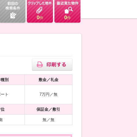
0
0
件
件
件種別
敷金／礼金
パート
7万円／無
方位
保証金／敷引
南
無／無