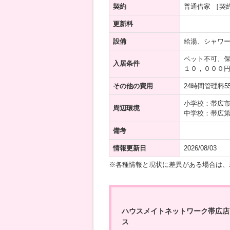
契約
普通借家 ［契
更新料
設備
給湯、シャワ
ペット不可、
入居条件
１０，０００
その他の費用
24時間管理料5
小学校：帯広市
周辺環境
中学校：帯広第
備考
情報更新日
2026/08/03
※各種情報と現状に差異がある場合は、
ハウスメイトネットワーク帯広店
ス