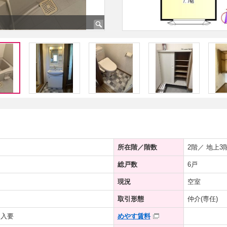
所在階／階数
2階／ 地上3
総戸数
6戸
現況
空室
取引形態
仲介(専任)
加入要
めやす賃料