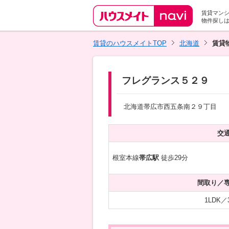
賃貸マン
物件探し
賃貸のハウスメイトTOP
北海道
賃貸
フレグランス５２９
北海道帯広市西五条南２９丁目
交
根室本線
帯広駅
徒歩29分
間取り／
1LDK／