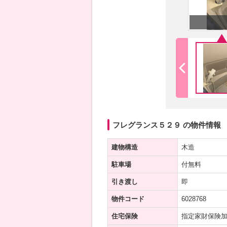
フレグランス５２９ の物件情報
建物構造
木造
駐車場
付無料
引き渡し
即
物件コード
6028768
住宅保険
指定家財保険