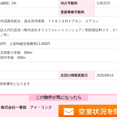
約期間］2年
仲介手数料
3.85万円
更新事務手数料
ー付洗面化粧台、温水洗浄便座、ＴＶモニタ付ドアホン、エアコン
保証人代行必須（株式会社オリコフォレントインシュア／初回保証料２０，０
円／年）
50円、入居時鍵交換費用11,000円
立明星小学校 900m
四中学校 600m
次回の情報更新日
2026/08/14
現状優先となります
この物件が気になったら
 株式会社一番舘 アイ・リンク