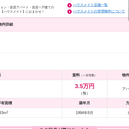
ハウスメイト店舗一覧
ション・賃貸アパート・賃貸一戸建ての
ハウスメイトの管理物件について
は【ハウスメイト】におまかせ！
物件詳細
通
賃料
物
（＋管理費）
3.5万円
ア
（無）
専有面積
築年月
2
33m
1994年8月