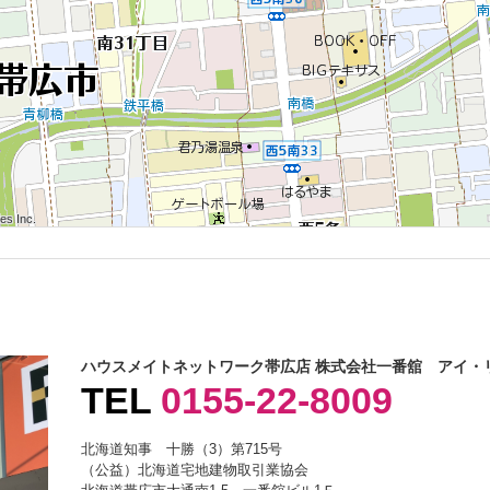
 Inc.
 Inc.
s Inc.
 Inc.
 Inc.
s Inc.
 Inc.
 Inc.
s Inc.
ハウスメイトネットワーク帯広店 株式会社一番舘 アイ・
TEL
0155-22-8009
北海道知事 十勝（3）第715号
（公益）北海道宅地建物取引業協会