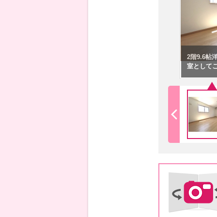
2階9.6
室として