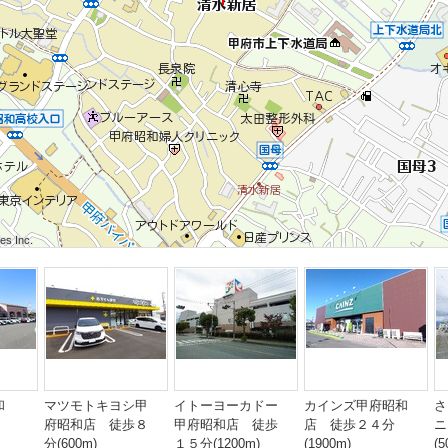
 Inc.
 Inc.
s Inc.
 Inc.
 Inc.
s Inc.
 Inc.
 Inc.
s Inc.
和
マツモトキヨシ甲
イトーヨーカドー
カインズ甲府昭和
さ
府昭和店 徒歩８
甲府昭和店 徒歩
店 徒歩２４分
ニ
分(600m)
１５分(1200m)
(1900m)
(5