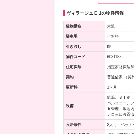
ヴィラージュＥ 1の物件情報
建物構造
木造
駐車場
付無料
引き渡し
即
物件コード
6031188
住宅保険
指定家財保険
契約
普通借家 ［契
更新料
1ヶ月
給湯、ＢＴ別
バルコニー、フ
設備
ｈ管理、敷地
ンロ三口設置
入居条件
2人可、ペット