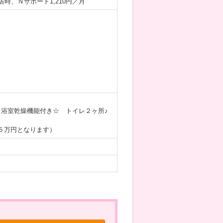
入居時、Ｎサポート1,210円／月
浴室乾燥機能付き☆ トイレ２ヶ所♪
５万円となります）