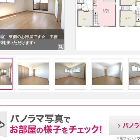
帖洋室 東側のお部屋です☆ 主寝
ご利用いただけます♪
2階北西側洋室6.1帖
※別ウィンド