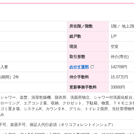
所在階／階数
1階／ 地上2
総戸数
1戸
現況
空室
取引形態
仲介(専任)
加入要
めやす賃料
142708円
約期間］2年
仲介手数料
15.07万円
更新事務手数料
33000円
、シャワー、追焚、浴室乾燥機、脱衣所、洗面所独立、シャワー付洗面化粧台
ローリング、エアコン２基、収納、クロゼット、下駄箱、物置、ＴＶモニタ付
内ゴミ置き場、システムK、カウンタＫ、グリル、トイレ２箇所、当社管理物
済み
不可、楽器不可、保証人代行必須（オリコフォレントインシュア）