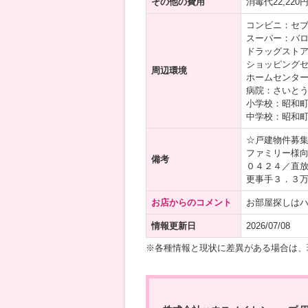
その他の費用
消毒代22,22
コンビニ：セブ
スーパー：バロ
ドラッグストア
ショッピングセ
周辺環境
ホームセンター
病院：さいとう
小学校：昭和町
中学校：昭和町
☆戸建物件募集
ファミリー様向
備考
０４２４／直
更事手３．３
お店からのコメント
お部屋探しはハ
情報更新日
2026/07/08
※各種情報と現状に差異がある場合は、