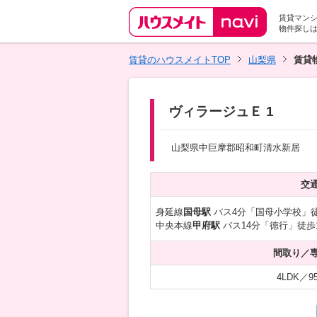
賃貸マン
物件探し
賃貸のハウスメイトTOP
山梨県
賃貸
ヴィラージュＥ 1
山梨県中巨摩郡昭和町清水新居
交
身延線
国母駅
バス4分「国母小学校」徒
中央本線
甲府駅
バス14分「徳行」徒歩
間取り／
4LDK／95