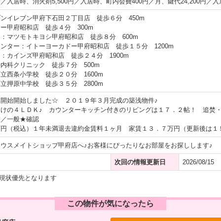
0円／入居時、消火剤5,500円／入居時、町内会費400円／月、鍵代24,200円／
ンイレブン甲府下石田２丁目店 徒歩６分 450m
ー甲府昭和店 徒歩４分 300m
：マツモトキヨシ甲府昭和店 徒歩８分 600m
ンター：イトーヨーカドー甲府昭和店 徒歩１５分 1200m
：カインズ甲府昭和店 徒歩２４分 1900m
内科クリニック 徒歩７分 500m
立西条小学校 徒歩２０分 1600m
立押原中学校 徒歩３５分 2800m
開始開始しました☆ ２０１９年３月完成の築浅物件♪
けの４ＬＤＫ♪ カウンターキッチン付きのリビングは１７．２帖！ 追焚・
放／一般★確認
万円（税込）１年未満退去違約金賃料１ヶ月 家賃１３．７万円（更新後は１
ウスメイトショップ甲府店へ♪お客様にぴったりなお部屋をお探しします♪
次回の情報更新日
2026/08/15
現状優先となります
この物件が気になったら