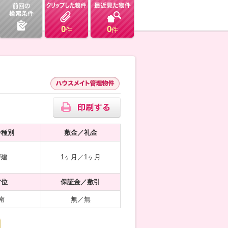
0
0
件
件
件種別
敷金／礼金
戸建
1ヶ月／1ヶ月
方位
保証金／敷引
南
無／無