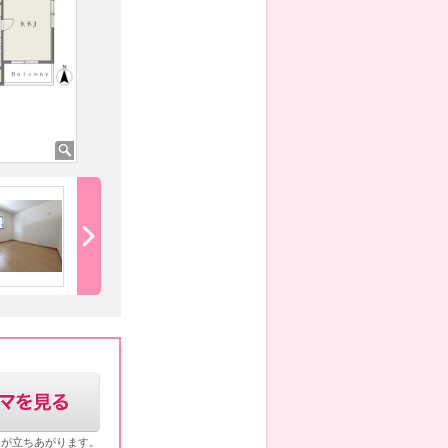
2階北西側洋室6.1帖
1階6帖洋室
ウが立ちあがります。