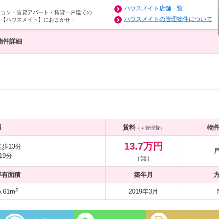
ハウスメイト店舗一覧
ション・賃貸アパート・賃貸一戸建ての
ハウスメイトの管理物件について
は【ハウスメイト】におまかせ！
物件詳細
通
賃料
物
（＋管理費）
13.7万円
歩13分
19分
（無）
専有面積
築年月
2
.61m
2019年3月